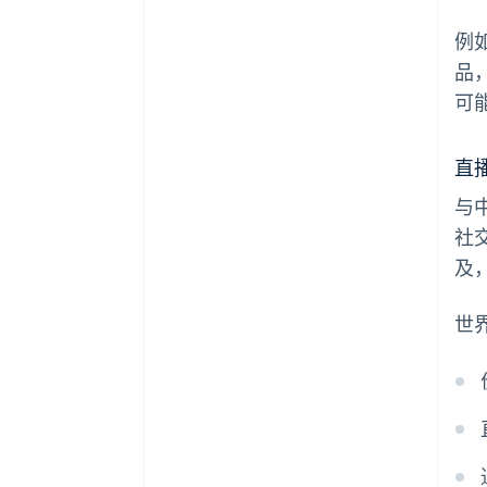
例
品
可
直
与
社
及
世