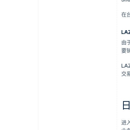
在
LA
由
要
L
交
进