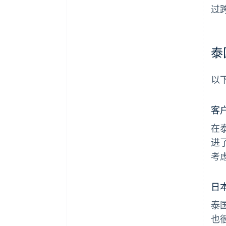
过
泰
以
客
在
进
考
日
泰
也