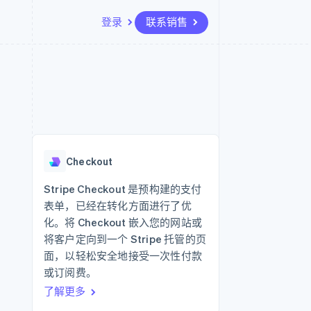
登录
联系销售
资源
生态系统
联系
场
更多
应用集成
合作伙伴
联系销售
Product roadmap
代码示例
Stripe App Marketplace
成为合作伙伴
了解未来规划
开发者博客
API 状态
Radar
欺诈防范
Checkout
Atlas
初创企业注册
Stripe Checkout 是预构建的支付
表单，已经在转化方面进行了优
Climate
碳移除
化。将 Checkout 嵌入您的网站或
将客户定向到一个 Stripe 托管的页
面，以轻松安全地接受一次性付款
或订阅费。
了解更多