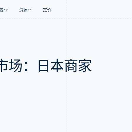
者
资源
定价
景
指南
按行业
公司
资金管理
平台和交易市
商务
持
接受线上付款
AI 企业
产品路线图
Global Payouts
Connect
币
持方案
实施预置结账流程
创作者经济
Sessions 年度大会
向第三方打款
平台支付
务
务
构建平台或交易市场
游戏
招聘
市场：日本商家
金融
管理订阅
酒店、旅游与休闲
资讯中心
动化
提供按用量计费
保险
Stripe Press
企业
发行稳定币支持的支付卡
媒体与娱乐
支付
通过智能体配置和管理服务
非营利组织
场
专业服务
理
公共部门
零售
化
on