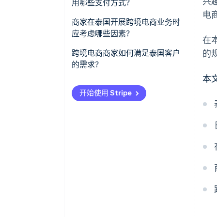
兴
用哪些支付方式？
电
商家在泰国开展跨境电商业务时
应考虑哪些因素？
在
现金支付
跨境电商商家如何满足泰国客户
的
的需求？
本地仓库
本
泰语支持
开始使用 Stripe
购买力有限
泰国的税务制度