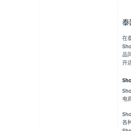
泰
在
S
品
开
Sh
S
电
S
各
S