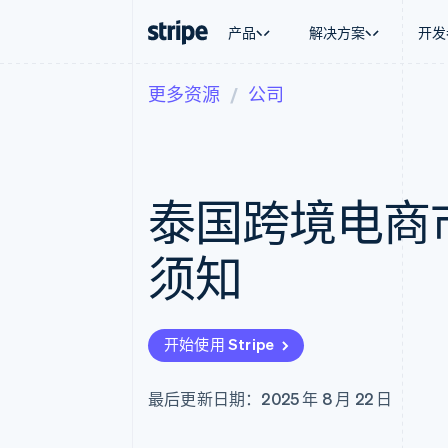
产品
解决方案
开发
更多资源
公司
按企业阶段
文档
学习
按应用场
支持
支付
营收
大型企业
Stripe 文档
博客
智能体
获取支
Payments
Billing
初创企业
API 参考文档
客户案例
加密货
托管支
在线支付
经常性收入
库与 SDK
指南
电子商
专业服
Payment links
Metronome
Stripe Apps
泰国跨境电商
嵌入式
无代码支付
按用量计费
财务自
Checkout
Subscriptions
全球化
预构建支付界面
订阅管理
应用内
须知
Elements
Invoicing
交易市
灵活的 UI 组件
一次性或定期账单
资金管
Payment methods
Tax
平台
接入 125+ 种支付方式
销售税和增值税自动
SaaS
Authorization Boost
Revenue Recogniti
开始使用 Stripe
支付成功率优化
会计自动化
Link
Stripe Sigma
加速结账
自定义报告
最后更新日期：2025 年 8 月 22 日
Data Pipeline
数据同步