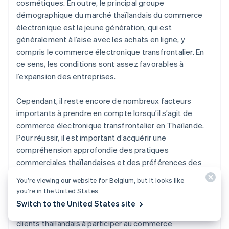
cosmétiques. En outre, le principal groupe
démographique du marché thaïlandais du commerce
électronique est la jeune génération, qui est
généralement à l’aise avec les achats en ligne, y
compris le commerce électronique transfrontalier. En
ce sens, les conditions sont assez favorables à
l’expansion des entreprises.
Cependant, il reste encore de nombreux facteurs
importants à prendre en compte lorsqu’il s’agit de
commerce électronique transfrontalier en Thaïlande.
Pour réussir, il est important d’acquérir une
compréhension approfondie des pratiques
commerciales thaïlandaises et des préférences des
clients, puis de implémenter une stratégie marketing
You’re viewing our website for Belgium, but it looks like
efficace, notamment sur les réseaux sociaux. En outre,
you’re in the United States.
il est important de proposer des méthodes de
Switch to the United States site
paiement familières et pratiques pour encourager les
clients thaïlandais à participer au commerce