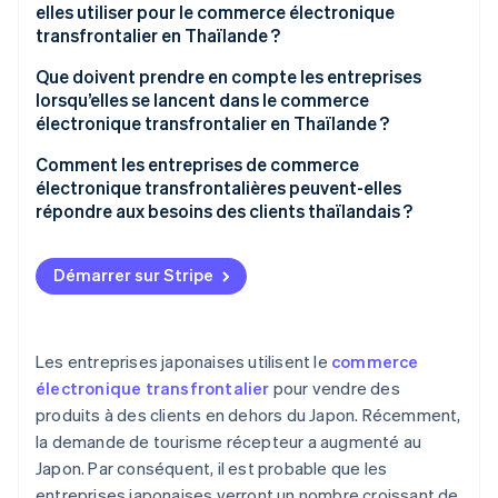
elles utiliser pour le commerce électronique
Les principaux centres commerciaux de commerce
transfrontalier en Thaïlande ?
électronique de Thaïlande
Que doivent prendre en compte les entreprises
lorsqu’elles se lancent dans le commerce
électronique transfrontalier en Thaïlande ?
Paiements en espèces
Comment les entreprises de commerce
électronique transfrontalières peuvent-elles
Entrepôts locaux
répondre aux besoins des clients thaïlandais ?
Prise en charge de la langue thaïlandaise
Démarrer sur Stripe
Pouvoir d’achat limité
Le système de taxation thaïlandais
Les entreprises japonaises utilisent le
commerce
Droits de douane
électronique transfrontalier
pour vendre des
Taxe sur la valeur ajoutée (TVA)
produits à des clients en dehors du Japon. Récemment,
la demande de tourisme récepteur a augmenté au
Japon. Par conséquent, il est probable que les
entreprises japonaises verront un nombre croissant de