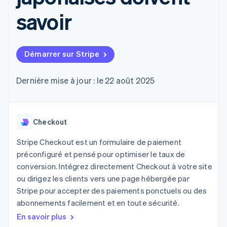
UI flexibles
Recognition
l’application
Gérer des
Moyens de
Comptabilité
savoir
Entreprise
Marketplaces
abonnements
paiement
automatisée
Gestion financière
Proposer une
Accès à plus
Stripe Sigma
Roadmap produit
Plateformes
facturation à l'usage
de 125
Rapports
Sessions : conférence
SaaS
Émettre des cartes
Terminal
personnalisés
annuelle
bancaires adossées à
Démarrer sur Stripe
Paiements en
Data Pipeline
Carrières
des stablecoins
personne
Synchronisation
Communiqués de
Fournir et gérer des
Authorization
des données
presse
Dernière mise à jour : le 22 août 2025
services avec des
Par secteur
Boost
Stripe Press
agents
Acceptation
optimisée
Entreprises d'IA
Link
Économie des
Checkout
Paiements
créateurs
Contact
Ressources
Jeux
accélérés
Stripe Checkout est un formulaire de paiement
Hôtellerie, voyages et
Financial
Contacter notre équipe
loisirs
Intégrations
Connections
préconfiguré et pensé pour optimiser le taux de
Assurance
d'applications
Comptes
Devenir partenaire
conversion. Intégrez directement Checkout à votre site
Médias et
Exemples de code
financiers
ou dirigez les clients vers une page hébergée par
divertissements
Blog des développeurs
associés
Organisations à but
Stripe pour accepter des paiements ponctuels ou des
non lucratif
État de l'API
abonnements facilement et en toute sécurité.
Services aux
Plus
entreprises
En savoir plus
Product roadmap
Secteur public