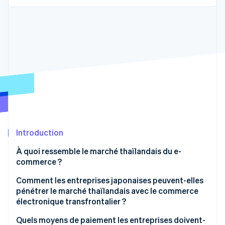
Découvrez les prochaines évolutions
Commerce en ligne
Radar
Prévention de la fraude
Écosystème
Atlas
Constitution de start-up
Partenaires
Climate
Stripe App Marketplace
Élimination du carbone
Identity
Vérification de l'identité
Introduction
À quoi ressemble le marché thaïlandais du e-
commerce ?
Stripe Sessions 2026
Découvrez comment Stripe construit l’infrastructure écono
Taille du marché du commerce électronique en
Comment les entreprises japonaises peuvent-elles
Regarder la vidéo
Thaïlande
pénétrer le marché thaïlandais avec le commerce
électronique transfrontalier ?
Principales qualités du marché thaïlandais du e-
commerce
Quels moyens de paiement les entreprises doivent-