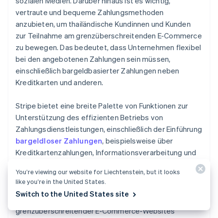
sozialen Medien. Darüber hinaus ist es wichtig,
vertraute und bequeme Zahlungsmethoden
anzubieten, um thailändische Kundinnen und Kunden
zur Teilnahme am grenzüberschreitenden E-Commerce
zu bewegen. Das bedeutet, dass Unternehmen flexibel
bei den angebotenen Zahlungen sein müssen,
einschließlich bargeldbasierter Zahlungen neben
Kreditkarten und anderen.
Stripe bietet eine breite Palette von Funktionen zur
Unterstützung des effizienten Betriebs von
Zahlungsdienstleistungen, einschließlich der Einführung
bargeldloser Zahlungen
, beispielsweise über
Kreditkartenzahlungen, Informationsverarbeitung und
Umsatzmanagement.
Stripe Checkout
unterstützt
You’re viewing our website for Liechtenstein, but it looks
beispielsweise mehr als 30 Sprachen und über
like you’re in the United States.
135 Währungen und kann zur Optimierung und
Switch to the United States site
Vereinfachung der Zahlungsseiten
grenzüberschreitender E-Commerce-Websites