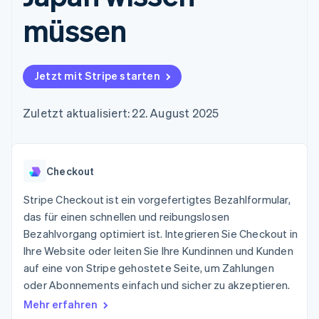
Data Pipeline
Geldmanagement
Marktplatz auf
Zugriff auf mehr als
Datensynchronisierung
müssen
Produkt-Roadmap
Plattformen
Grundlagen der
125
Stripe Sessions
SaaS
Abonnementverwaltung
Terminal
Karriere
Zahlungen vor Ort
Newsroom
So setzen Sie
Authorization
Stripe Press
nutzungsbasierte
Jetzt mit Stripe starten
Boost
Abrechnung um
Nach Branche
Optimierung der
Stablecoin-gestützte
Autorisierungsraten
Zuletzt aktualisiert: 22. August 2025
Karten ausgeben: So
Link
KI-Unternehmen
Kontakt
geht´s
Beschleunigter
Creator Economy
Bereitstellung und
Bezahlvorgang
Gaming
Verwaltung von
Sales-Team
Financial
Bewirtung, Reisen und
Diensten mit Agenten
kontaktieren
Checkout
Connections
Freizeit
Partner werden
Verbundene
Versicherungen
Stripe Checkout ist ein vorgefertigtes Bezahlformular,
Medien und
Finanzdaten
Unterhaltung
das für einen schnellen und reibungslosen
Ressourcen
Gemeinnützige
Bezahlvorgang optimiert ist. Integrieren Sie Checkout in
Organisationen
Ihre Website oder leiten Sie Ihre Kundinnen und Kunden
Fachdienstleistungen
App-Integrationen
Mehr
Öffentlicher Sektor
Code-Beispiele
auf eine von Stripe gehostete Seite, um Zahlungen
Product roadmap
Einzelhandel
Entwickler-Blog
oder Abonnements einfach und sicher zu akzeptieren.
Ausblick
API-Status
Mehr erfahren
Radar