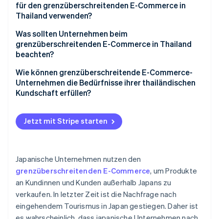
Thailands größte E-Commerce-Plattformen
für den grenzüberschreitenden E-Commerce in
Thailand verwenden?
Was sollten Unternehmen beim
grenzüberschreitenden E-Commerce in Thailand
beachten?
Bargeldzahlungen
Wie können grenzüberschreitende E-Commerce-
Unternehmen die Bedürfnisse ihrer thailändischen
Lokale Lager
Kundschaft erfüllen?
Thailändischer Support
Jetzt mit Stripe starten
Begrenzte Kaufkraft
Das thailändische Steuersystem
Japanische Unternehmen nutzen den
grenzüberschreitenden E-Commerce
, um Produkte
an Kundinnen und Kunden außerhalb Japans zu
verkaufen. In letzter Zeit ist die Nachfrage nach
eingehendem Tourismus in Japan gestiegen. Daher ist
es wahrscheinlich, dass japanische Unternehmen nach