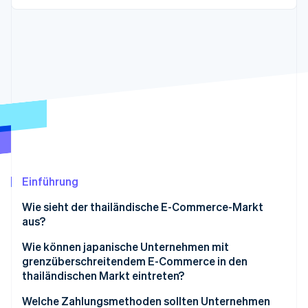
Betrugsprävention
Ecosystem
Atlas
Start-up-Gründung
Partner
Stripe App-Marktplatz
Climate
CO₂-Entnahme
Stripe-Sessions 2026
Erfahren Sie, wie Stripe Lösungen für die Wirtschaft
Jetzt ansehen
Einführung
Wie sieht der thailändische E-Commerce-Markt
aus?
Marktvolumen des thailändischen E-Commerce
Wie können japanische Unternehmen mit
grenzüberschreitendem E-Commerce in den
Wichtige Eigenschaften des thailändischen E-
thailändischen Markt eintreten?
Commerce-Marktes
Welche Zahlungsmethoden sollten Unternehmen