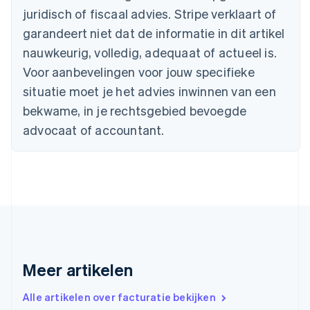
English
juridisch of fiscaal advies. Stripe verklaart of
Canada
English
Français
garandeert niet dat de informatie in dit artikel
Cyprus
nauwkeurig, volledig, adequaat of actueel is.
English
Denemarken
Voor aanbevelingen voor jouw specifieke
English
situatie moet je het advies inwinnen van een
Duitsland
bekwame, in je rechtsgebied bevoegde
Deutsch
English
Estland
advocaat of accountant.
English
Finland
English
Svenska
Frankrijk
Français
English
Gibraltar
English
Griekenland
English
Meer artikelen
Hongarije
English
Hongkong SAR, China
Alle artikelen over facturatie bekijken