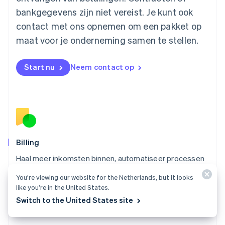
English
Mexico
bankgegevens zijn niet vereist. Je kunt ook
Español
English
contact met ons opnemen om een pakket op
Nederland
maat voor je onderneming samen te stellen.
Nederlands
English
Nieuw-Zeeland
English
Start nu
Neem contact op
Noorwegen
English
Oostenrijk
Deutsch
English
Polen
English
Portugal
Português
English
Billing
Roemenië
Haal meer inkomsten binnen, automatiseer processen
English
voor inkomstenbeheer en ontvang betalingen van over
Singapore
You’re viewing our website for the Netherlands, but it looks
English
简体中文
de hele wereld.
like you’re in the United States.
Slovenië
Switch to the United States site
Alles over Billing
English
Italiano
Slowakije