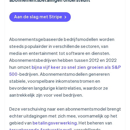
4. De betaalgateway en verwerker handelen de
aanvraag voor betaling af
Aan de slag met Stripe
5. De transactie is geautoriseerd
6. De klant wordt op de hoogte gebracht van de
status van de betaling
Abonnementsgebaseerde bedrijfsmodellen worden
steeds populairder in verschillende sectoren, van
media en entertainment tot software en diensten.
Abonnementsbedrijven hebben tussen 2012 en 2022
hun omzet
bijna vijf keer zo snel zien groeien als S&P
500
-bedrijven. Abonnementsmodellen genereren
stabiele, voorspelbare inkomstenstromen en
bevorderen langdurige klantrelaties, waardoor ze
aantrekkelijk zijn voor veel bedrijven.
Deze verschuiving naar een abonnementsmodel brengt
echter uitdagingen met zich mee, voornamelijk op het
gebied van
betalingsverwerking
. Het beheren van
terugkerende facturatiecycli
, verschillende