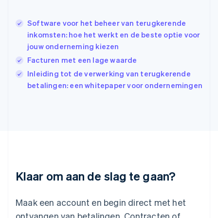
English
简体中文
Ierland
English
Software voor het beheer van terugkerende
India
inkomsten: hoe het werkt en de beste optie voor
English
jouw onderneming kiezen
Italië
Italiano
English
Facturen met een lage waarde
Japan
Inleiding tot de verwerking van terugkerende
日本語
English
betalingen: een whitepaper voor ondernemingen
Kroatië
English
Italiano
Letland
English
Liechtenstein
Deutsch
English
Litouwen
English
Luxemburg
Klaar om aan de slag te gaan?
Français
Deutsch
English
Maleisië
English
简体中文
Maak een account en begin direct met het
Malta
ontvangen van betalingen. Contracten of