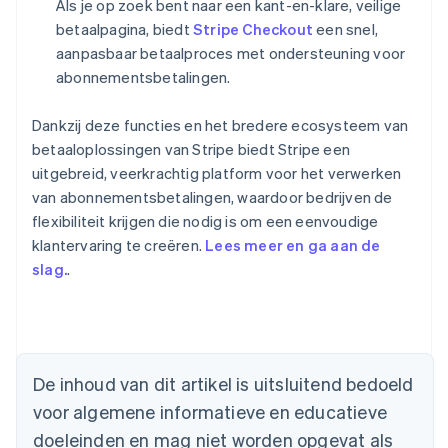
Als je op zoek bent naar een kant-en-klare, veilige
betaalpagina, biedt
Stripe Checkout
een snel,
aanpasbaar betaalproces met ondersteuning voor
abonnementsbetalingen.
Dankzij deze functies en het bredere ecosysteem van
betaaloplossingen van Stripe biedt Stripe een
uitgebreid, veerkrachtig platform voor het verwerken
van abonnementsbetalingen, waardoor bedrijven de
flexibiliteit krijgen die nodig is om een eenvoudige
klantervaring te creëren.
Lees meer en ga aan de
slag.
.
Australië
English
België
Nederlands
Français
Deutsch
English
De inhoud van dit artikel is uitsluitend bedoeld
Brazilië
voor algemene informatieve en educatieve
Português
English
Bulgarije
doeleinden en mag niet worden opgevat als