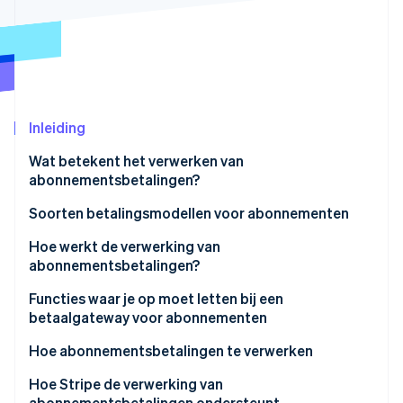
Oprichting van een start-up
Climate
Ecosysteem
CO₂-verwijdering
Partners
Identity
Stripe App Marketplace
Online identiteitsverificatie
Inleiding
Wat betekent het verwerken van
abonnementsbetalingen?
Stripe Sessions 2026
Soorten betalingsmodellen voor abonnementen
Ontdek hoe Stripe de economische infrastructuu
Nu bekijken
Hoe werkt de verwerking van
abonnementsbetalingen?
1. De klant registreert zich
Functies waar je op moet letten bij een
betaalgateway voor abonnementen
2. Tokenisatie versleutelt betaalgegevens
Hoe abonnementsbetalingen te verwerken
3. Het abonnementsbeheersysteem slaat
abonnementsgegevens op.
Hoe Stripe de verwerking van
abonnementsbetalingen ondersteunt