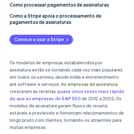
pagamento
Como processar pagamentos de assinaturas
3. O sistema de gerenciamento de assinaturas
Como a Stripe apoia o processamento de
armazena os dados da assinatura
pagamentos de assinaturas
4. O gateway e o processador de pagamento tratam
da solicitação de pagamento
Comece a usar a Stripe
5. A transação é autorizada
6. O cliente é notificado do status do pagamento
Os modelos de empresas estabelecidos por
assinatura estão se tornando cada vez mais populares
em todos os setores, desde mídia e entretenimento
até software e serviços. As empresas de assinatura
cresceram as receitas
quase cinco vezes mais rápido
do que as empresas do S&P 500
de 2012 a 2022. Os
modelos de assinatura geram fluxos de receita
estáveis e previsíveis e fomentam relacionamentos de
longo prazo com clientes, tornando-os atraentes para
muitas empresas.