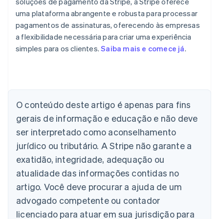
soluções de pagamento da Stripe, a Stripe oferece
uma plataforma abrangente e robusta para processar
pagamentos de assinaturas, oferecendo às empresas
a flexibilidade necessária para criar uma experiência
simples para os clientes.
Saiba mais e comece já
.
Alemanha
Deutsch
English
Austrália
O conteúdo deste artigo é apenas para fins
English
gerais de informação e educação e não deve
Áustria
ser interpretado como aconselhamento
Deutsch
English
Bélgica
jurídico ou tributário. A Stripe não garante a
Nederlands
Français
Deutsch
English
exatidão, integridade, adequação ou
Brasil
atualidade das informações contidas no
Português
English
Bulgária
artigo. Você deve procurar a ajuda de um
English
advogado competente ou contador
Canadá
English
Français
licenciado para atuar em sua jurisdição para