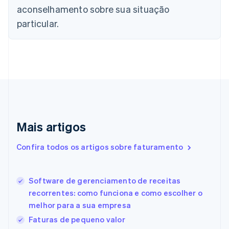
China continental
aconselhamento sobre sua situação
简体中文
English
Chipre
particular.
English
Croácia
English
Italiano
Dinamarca
English
Emirados Árabes Unidos
English
Eslováquia
English
Mais artigos
Eslovênia
English
Italiano
Confira todos os artigos sobre faturamento
Espanha
Español
English
Estados Unidos
Software de gerenciamento de receitas
English
Español
简体中文
Estônia
recorrentes: como funciona e como escolher o
English
melhor para a sua empresa
Finlândia
Faturas de pequeno valor
English
Svenska