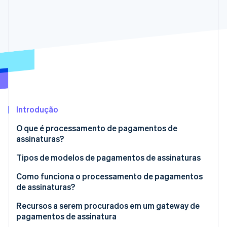
Veja o que está chegando
Radar
Ecossistema
Prevenção de fraudes
Parceiros
Atlas
Stripe App Marketplace
Incorporação de startups
Climate
Remoção de carbono
Identity
Verificação de identidade
Introdução
O que é processamento de pagamentos de
assinaturas?
Tipos de modelos de pagamentos de assinaturas
Stripe Sessions 2026
Veja como a Stripe está construindo a infraestrutura econ
Como funciona o processamento de pagamentos
Assista agora
de assinaturas?
1. O cliente se registra
Recursos a serem procurados em um gateway de
pagamentos de assinatura
2. A tokenização criptografa as informações de