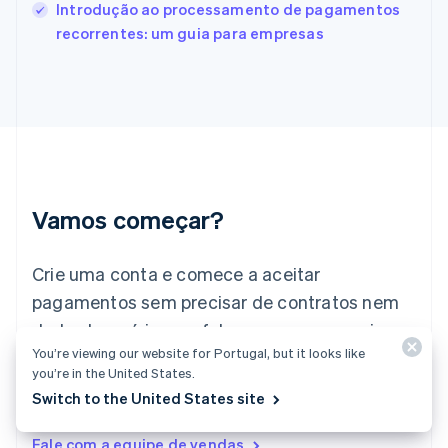
França
Introdução ao processamento de pagamentos
Français
English
recorrentes: um guia para empresas
Gibraltar
English
Grécia
English
Hungria
English
Índia
English
Irlanda
Vamos começar?
English
Itália
Crie uma conta e comece a aceitar
Italiano
English
Japão
pagamentos sem precisar de contratos nem
日本語
English
dados bancários, ou fale conosco para criar
Letônia
English
You’re viewing our website for Portugal, but it looks like
um pacote personalizado para sua empresa.
Liechtenstein
you’re in the United States.
Deutsch
English
Switch to the United States site
Comece agora
Lituânia
English
Fale com a equipe de vendas