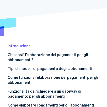
Scopri cosa ti aspetta
Radar
Ecosistema
Prevenzione delle frodi
Partner
Atlas
Stripe App Marketplace
Costituzione di start-up
Climate
Rimozione del carbonio
Identity
Introduzione
Verifica online dell'identità
Che cos’è l’elaborazione dei pagamenti per gli
abbonamenti?
Tipi di modelli di pagamento degli abbonamenti
Come funziona l’elaborazione dei pagamenti per gli
Stripe Sessions 2026
Scopri come Stripe sta costruendo l'infrastruttura economi
abbonamenti
Guarda ora
1. Il cliente si registra
Funzionalità da richiedere a un gateway di
pagamento per gli abbonamenti
2. La tokenizzazione crittografa le informazioni di
pagamento
Come elaborare i pagamenti per gli abbonamenti