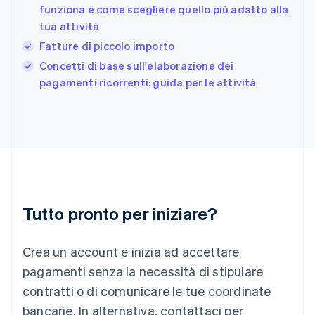
日本語
English
funziona e come scegliere quello più adatto alla
Gibilterra
tua attività
English
Fatture di piccolo importo
Grecia
English
Concetti di base sull'elaborazione dei
India
pagamenti ricorrenti: guida per le attività
English
Irlanda
English
Italia
Italiano
English
Lettonia
English
Liechtenstein
Deutsch
English
Tutto pronto per iniziare?
Lituania
English
Crea un account e inizia ad accettare
Lussemburgo
Français
Deutsch
English
pagamenti senza la necessità di stipulare
Malaysia
contratti o di comunicare le tue coordinate
English
简体中文
Malta
bancarie. In alternativa, contattaci per