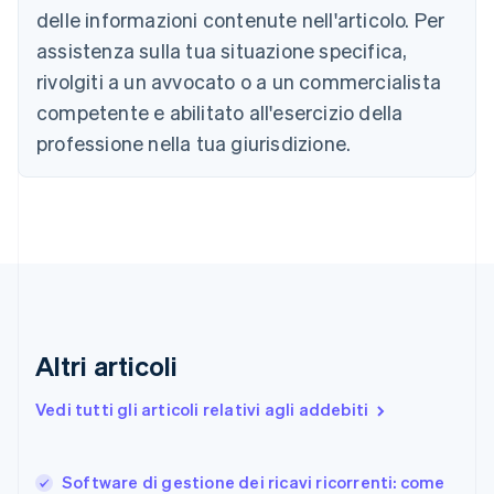
English
delle informazioni contenute nell'articolo. Per
Canada
assistenza sulla tua situazione specifica,
English
Français
Cina continentale
rivolgiti a un avvocato o a un commercialista
简体中文
English
competente e abilitato all'esercizio della
Cipro
professione nella tua giurisdizione.
English
Croazia
English
Italiano
Danimarca
English
Emirati Arabi Uniti
English
Estonia
English
Finlandia
Altri articoli
English
Svenska
Francia
Vedi tutti gli articoli relativi agli addebiti
Français
English
Germania
Deutsch
English
Software di gestione dei ricavi ricorrenti: come
Giappone