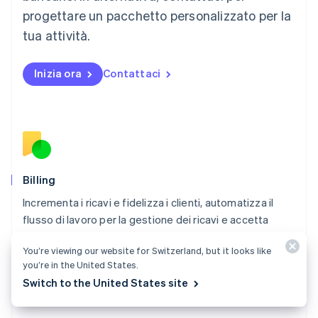
English
progettare un pacchetto personalizzato per la
Messico
tua attività.
Español
English
Norvegia
English
Inizia ora
Contattaci
Nuova Zelanda
English
Paesi Bassi
Nederlands
English
Polonia
English
Portogallo
Português
English
Billing
RAS di Hong Kong, Cina
Incrementa i ricavi e fidelizza i clienti, automatizza il
English
简体中文
flusso di lavoro per la gestione dei ricavi e accetta
Regno Unito
English
pagamenti in tutto il mondo.
Repubblica Ceca
You’re viewing our website for Switzerland, but it looks like
Scopri Billing
English
you’re in the United States.
Switch to the United States site
Romania
English
Singapore