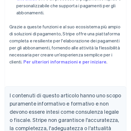
personalizzabile che supporta i pagamenti per gli
abbonamenti.
Grazie a queste funzioni e al suo ecosistema più ampio
di soluzioni di pagamento, Stripe offre una piattaforma
completa e resiliente per l'elaborazione dei pagamenti
per gli abbonamenti, fornendo alle attività la flessibilità
necessaria per creare un'esperienza semplice per i
clienti.
Per ulteriori informazioni e per iniziare
.
Australia
English
Austria
I contenuti di questo articolo hanno uno scopo
Deutsch
English
puramente informativo e formativo e non
Belgio
devono essere intesi come consulenza legale
Nederlands
Français
Deutsch
English
Brasile
o fiscale. Stripe non garantisce l'accuratezza,
Português
English
la completezza, l'adeguatezza o l'attualità
Bulgaria