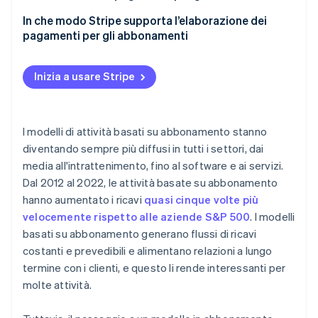
3. Il sistema di gestione degli abbonamenti
In che modo Stripe supporta l’elaborazione dei
memorizza i dettagli dell’abbonamento
pagamenti per gli abbonamenti
4. Il gateway e l’elaboratore del pagamento
gestiscono la richiesta di pagamento
Inizia a usare Stripe
5. La transazione viene autorizzata
6. Il cliente viene informato dello stato del
I modelli di attività basati su abbonamento stanno
pagamento
diventando sempre più diffusi in tutti i settori, dai
media all'intrattenimento, fino al software e ai servizi.
Dal 2012 al 2022, le attività basate su abbonamento
hanno aumentato i ricavi
quasi cinque volte più
velocemente rispetto alle aziende S&P 500
. I modelli
basati su abbonamento generano flussi di ricavi
costanti e prevedibili e alimentano relazioni a lungo
termine con i clienti, e questo li rende interessanti per
molte attività.