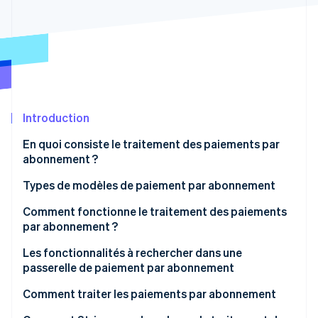
Découvrez les prochaines évolutions
Commerce en ligne
Radar
Prévention de la fraude
Écosystème
Atlas
Constitution de start-up
Partenaires
Climate
Stripe App Marketplace
Élimination du carbone
Introduction
Identity
En quoi consiste le traitement des paiements par
Vérification de l'identité
abonnement ?
Types de modèles de paiement par abonnement
Comment fonctionne le traitement des paiements
par abonnement ?
Stripe Sessions 2026
Découvrez comment Stripe construit l’infrastructure écono
1. Inscription du client
Les fonctionnalités à rechercher dans une
Regarder la vidéo
passerelle de paiement par abonnement
2. La tokenisation permet de chiffrer les
informations relatives au paiement.
Comment traiter les paiements par abonnement