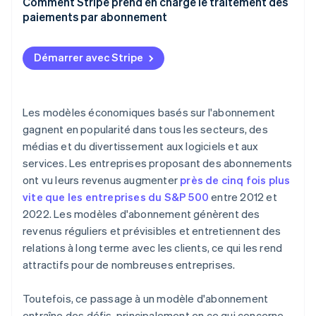
3. Le système de gestion des abonnements
Comment Stripe prend en charge le traitement des
sauvegarde les détails de l’abonnement.
paiements par abonnement
4. La passerelle de paiement et le sous-traitant
traitent la requête de paiement.
Démarrer avec Stripe
5. La transaction est autorisée.
6. Le client reçoit une notification sur l’état du
Les modèles économiques basés sur l'abonnement
paiement.
gagnent en popularité dans tous les secteurs, des
médias et du divertissement aux logiciels et aux
services. Les entreprises proposant des abonnements
ont vu leurs revenus augmenter
près de cinq fois plus
vite que les entreprises du S&P 500
entre 2012 et
2022. Les modèles d'abonnement génèrent des
revenus réguliers et prévisibles et entretiennent des
relations à long terme avec les clients, ce qui les rend
attractifs pour de nombreuses entreprises.
Toutefois, ce passage à un modèle d'abonnement
entraîne des défis, principalement en ce qui concerne