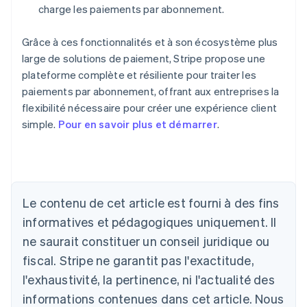
charge les paiements par abonnement.
Grâce à ces fonctionnalités et à son écosystème plus
large de solutions de paiement, Stripe propose une
plateforme complète et résiliente pour traiter les
paiements par abonnement, offrant aux entreprises la
flexibilité nécessaire pour créer une expérience client
simple.
Pour en savoir plus et démarrer
.
Allemagne
Le contenu de cet article est fourni à des fins
Deutsch
English
Australie
informatives et pédagogiques uniquement. Il
English
ne saurait constituer un conseil juridique ou
Autriche
Deutsch
English
fiscal. Stripe ne garantit pas l'exactitude,
Belgique
l'exhaustivité, la pertinence, ni l'actualité des
Nederlands
Français
Deutsch
English
Brésil
informations contenues dans cet article. Nous