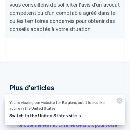
Português
English
vous conseillons de solliciter l'avis d'un avocat
Bulgarie
compétent ou d'un comptable agréé dans le
English
Canada
ou les territoires concernés pour obtenir des
English
Français
conseils adaptés à votre situation.
Chine continentale
简体中文
English
Chypre
English
Croatie
English
Italiano
Danemark
English
Émirats arabes unis
English
Plus d'articles
Espagne
Español
English
Autres articles sur la facturation
Estonie
You’re viewing our website for Belgium, but it looks like
you’re in the United States.
English
États-Unis
Switch to the United States site
Logiciels de gestion des revenus récurrents :
English
Español
简体中文
fonctionnement et critères de choix pour votre
Finlande