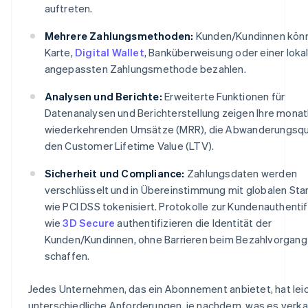
auftreten.
Mehrere Zahlungsmethoden:
Kunden/Kundinnen kön
Karte,
Digital Wallet
, Banküberweisung oder einer loka
angepassten Zahlungsmethode bezahlen.
Analysen und Berichte:
Erweiterte Funktionen für
Datenanalysen und Berichterstellung zeigen Ihre monat
wiederkehrenden Umsätze (MRR), die Abwanderungsq
den Customer Lifetime Value (LTV).
Sicherheit und Compliance:
Zahlungsdaten werden
verschlüsselt und in Übereinstimmung mit globalen St
wie PCI DSS tokenisiert. Protokolle zur Kundenauthentif
wie
3D Secure
authentifizieren die Identität der
Kunden/Kundinnen, ohne Barrieren beim Bezahlvorgang
schaffen.
Jedes Unternehmen, das ein Abonnement anbietet, hat lei
unterschiedliche Anforderungen, je nachdem, was es verka