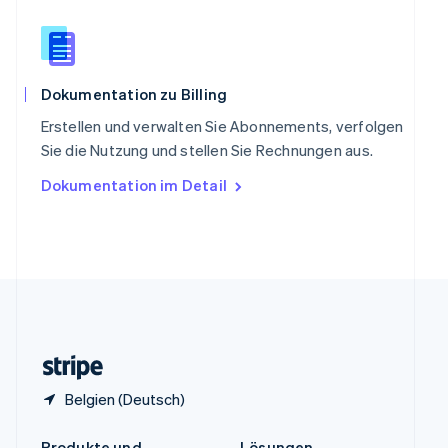
China
English
简体中文
Spanien
Español
English
Thailand
Dokumentation zu Billing
ไทย
English
Erstellen und verwalten Sie Abonnements, verfolgen
Tschechische Republik
Sie die Nutzung und stellen Sie Rechnungen aus.
English
Ungarn
Dokumentation im Detail
English
Vereinigte Arabische Emirate
English
Vereinigte Staaten
English
Español
简体中文
Vereinigtes Königreich
English
Zypern
English
Belgien (Deutsch)
Produkte und
Lösungen