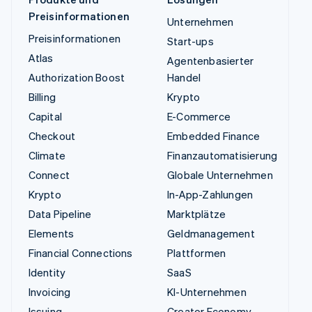
Preisinformationen
Unternehmen
Preisinformationen
Start-ups
Atlas
Agentenbasierter
Authorization Boost
Handel
Billing
Krypto
Capital
E-Commerce
Checkout
Embedded Finance
Climate
Finanzautomatisierung
Connect
Globale Unternehmen
Krypto
In-App-Zahlungen
Data Pipeline
Marktplätze
Elements
Geldmanagement
Financial Connections
Plattformen
Identity
SaaS
Invoicing
KI-Unternehmen
Issuing
Creator Economy