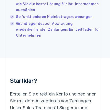
日本語
English
wie Sie die beste Lösung für Ihr Unternehmen
Kanada
auswählen
English
Français
So funktionieren Kleinbetragsrechnungen
Kroatien
English
Italiano
Grundlegendes zur Abwicklung
Lettland
wiederkehrender Zahlungen: Ein Leitfaden für
English
Unternehmen
Liechtenstein
Deutsch
English
Litauen
English
Luxemburg
Français
Deutsch
English
Malaysia
English
简体中文
Malta
Startklar?
English
Mexiko
Español
English
Erstellen Sie direkt ein Konto und beginnen
Neuseeland
Sie mit dem Akzeptieren von Zahlungen.
English
Niederlande
Unser Sales-Team berät Sie gerne und