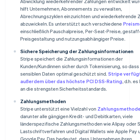
Abwicklung wiederkehrender Zahlungen entwickelt wur
hilft Unternehmen, Abonnements zu verwalten,
Abrechnungszyklen einzurichten und wiederkehrende 
abzuwickeln. Es unterstützt auch verschiedene
Preism
einschließlich Pauschalpreise, Per-Seat-Preise, gestaff
Preisgestaltung und nutzungsabhängiger Preise.
Sichere Speicherung der Zahlungsinformationen
Stripe speichert die Zahlungsinformationen der
Kunden/Kundinnen sicher durch Tokenisierung, so dass 
sensiblen Daten optimal geschützt sind.
Stripe verfüg
außerdem über das höchste PCI DSS-Rating
, d.h. es
an die strengsten Sicherheitsstandards.
Zahlungsmethoden
Stripe unterstützt eine Vielzahl von
Zahlungsmethod
darunter alle gängigen Kredit- und Debitkarten, viele
länderspezifische Zahlungsmethoden wie Alipay oder 
Lastschriftverfahren und Digital Wallets wie Apple Pay 
Google Pay. Das bedeutet, dass Unternehmen ihren