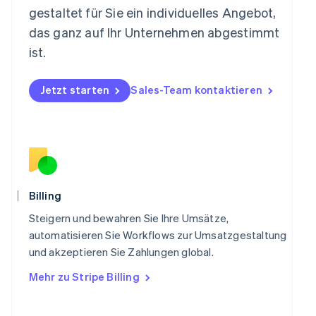
Nederlands
English
gestaltet für Sie ein individuelles Angebot,
Norwegen
das ganz auf Ihr Unternehmen abgestimmt
English
Österreich
ist.
Deutsch
English
Polen
Jetzt starten
Sales-Team kontaktieren
English
Portugal
Português
English
Rumänien
English
Schweden
Svenska
English
Schweiz
Billing
Deutsch
Français
Italiano
English
Singapur
Steigern und bewahren Sie Ihre Umsätze,
English
简体中文
automatisieren Sie Workflows zur Umsatzgestaltung
Slowakei
und akzeptieren Sie Zahlungen global.
English
Mehr zu Stripe Billing
Slowenien
English
Italiano
Sonderverwaltungsregion Hongkong,