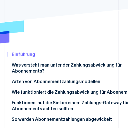
Betrugsprävention
Ecosystem
Atlas
Start-up-Gründung
Partner
Stripe App-Marktplatz
Climate
CO₂-Entnahme
Identity
Online-Identitätsprüfung
Einführung
Was versteht man unter der Zahlungsabwicklung für
Abonnements?
Stripe-Sessions 2026
Arten von Abonnementzahlungsmodellen
Erfahren Sie, wie Stripe Lösungen für die Wir
Jetzt ansehen
Wie funktioniert die Zahlungsabwicklung für Abonnem
1. Der Kunde bzw. die Kundin registriert sich
Funktionen, auf die Sie bei einem Zahlungs-Gateway fü
Abonnements achten sollten
2. Tokenisierung verschlüsselt die Zahlungsinformatio
So werden Abonnementzahlungen abgewickelt
3. Das System zur Verwaltung von Abonnements speich