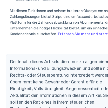
Mit diesen Funktionen und seinem breiteren Ökosystem an
Zahlungslösungen bietet Stripe eine umfassende, belastb
Plattform für die Zahlungsabwicklung von Abonnements, d
Unternehmen die nötige Flexibilität bietet, um ein einfache
Kundenerlebnis zu schaffen.
Erfahren Sie mehr und start
Der Inhalt dieses Artikels dient nur zu allgemeine
Australien
Informations- und Bildungszwecken und sollte nic
English
Rechts- oder Steuerberatung interpretiert werden
Belgien
übernimmt keine Gewähr oder Garantie für die
Nederlands
Français
Deutsch
English
Brasilien
Richtigkeit, Vollständigkeit, Angemessenheit ode
Português
English
Aktualität der Informationen in diesem Artikel. Si
Bulgarien
English
sollten den Rat eines in Ihrem steuerlichen
Dänemark