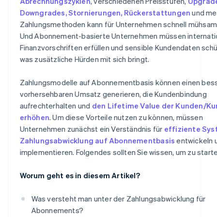
Abrechnungszyklen
, verschiedenen Preisstufen,
Upgrade
Downgrades, Stornierungen, Rückerstattungen
und me
Zahlungsmethoden kann für Unternehmen schnell mühsam
Und Abonnement-basierte Unternehmen müssen internati
Finanzvorschriften erfüllen und sensible Kundendaten sch
was zusätzliche Hürden mit sich bringt.
Zahlungsmodelle auf Abonnementbasis können einen bes
vorhersehbaren Umsatz generieren, die Kundenbindung
aufrechterhalten und
den Lifetime Value der Kunden/K
erhöhen
. Um diese Vorteile nutzen zu können, müssen
Unternehmen zunächst ein Verständnis für
effiziente Sys
Zahlungsabwicklung auf Abonnementbasis
entwickeln 
implementieren. Folgendes sollten Sie wissen, um zu starte
Worum geht es in diesem Artikel?
Was versteht man unter der Zahlungsabwicklung für
Abonnements?