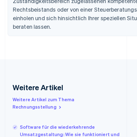
Zuständigkeitsbereich zugelassenen kompetent
English
Deutschland
Rechtsbeistands oder von einer Steuerberatungs
Deutsch
English
einholen und sich hinsichtlich Ihrer speziellen Sit
Estland
beraten lassen.
English
Festlandchina
简体中文
English
Finnland
English
Svenska
Frankreich
Français
English
Gibraltar
English
Griechenland
Weitere Artikel
English
Indien
Weitere Artikel zum Thema
English
Rechnungsstellung
Irland
English
Italien
Software für die wiederkehrende
Italiano
English
Japan
Umsatzgestaltung: Wie sie funktioniert und