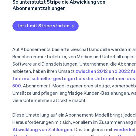
Details zum Abonnement
So unterstützt Stripe die Abwicklung von
Abonnementzahlungen
4. Das Zahlungsgateway und der Abwickler bearbeiten 
Zahlungsanfrage
Jetzt mit Stripe starten
5. Die Transaktion wird autorisiert
6. Der Kunde bzw. die Kundin wird über den Status der 
informiert
Auf Abonnements basierte Geschäftsmodelle werden in al
Branchen immer beliebter, von Medien und Unterhaltung bis
Software und Dienstleistungen. Unternehmen, die Abonn
anbieten, haben ihren Umsatz
zwischen 2012 und 2022 fa
fünfmal schneller gesteigert als die Unternehmen de
500
. Abonnement-Modelle generieren stetige, vorherseh
Umsätze und pflegen langfristige Kunden-Beziehungen, was
viele Unternehmen attraktiv macht.
Diese Umstellung auf ein Abonnement-Modell bringt jedoc
Herausforderungen mit sich, vor allem im Zusammenhang m
Abwicklung von Zahlungen
. Das Jonglieren mit
wiederke