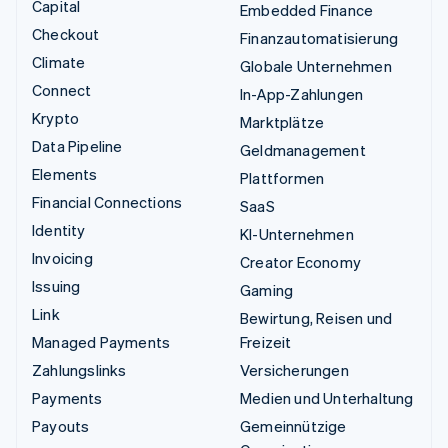
Capital
Embedded Finance
Checkout
Finanzautomatisierung
Climate
Globale Unternehmen
Connect
In-App-Zahlungen
Krypto
Marktplätze
Data Pipeline
Geldmanagement
Elements
Plattformen
Financial Connections
SaaS
Identity
KI-Unternehmen
Invoicing
Creator Economy
Issuing
Gaming
Link
Bewirtung, Reisen und
Managed Payments
Freizeit
Zahlungslinks
Versicherungen
Payments
Medien und Unterhaltung
Payouts
Gemeinnützige