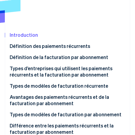
Découvrez les prochaines évolutions
Commerce en ligne
Radar
Prévention de la fraude
Écosystème
Atlas
Constitution de start-up
Introduction
Partenaires
Climate
Stripe App Marketplace
Définition des paiements récurrents
Élimination du carbone
Définition de la facturation par abonnement
Identity
Vérification de l'identité
Types d’entreprises qui utilisent les paiements
récurrents et la facturation par abonnement
Types de modèles de facturation récurrente
Modèle tarifaire fixe
Avantages des paiements récurrents et de la
Stripe Sessions 2026
facturation par abonnement
Découvrez comment Stripe construit l’infrastructure écono
Modèle tarifaire variable
Regarder la vidéo
Types de modèles de facturation par abonnement
Différence entre les paiements récurrents et la
facturation par abonnement