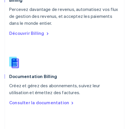
Billing
Pays-Bas
Percevez davantage de revenus, automatisez vos flux
Nederlands
English
de gestion des revenus, et acceptez les paiements
Pologne
English
dans le monde entier.
Portugal
Découvrir Billing
Português
English
R.A.S. de Hong Kong, Chine
English
简体中文
République tchèque
English
Roumanie
English
Documentation Billing
Royaume-Uni
English
Créez et gérez des abonnements, suivez leur
Singapour
utilisation et émettez des factures.
English
简体中文
Slovaquie
Consulter la documentation
English
Slovénie
English
Italiano
Suède
Svenska
English