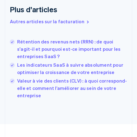
Émirats arabes unis
Plus d'articles
English
Espagne
Autres articles sur la facturation
Español
English
Estonie
English
Rétention des revenus nets (RRN) : de quoi
États-Unis
s'agit-il et pourquoi est-ce important pour les
English
Español
简体中文
entreprises SaaS ?
Finlande
English
Svenska
Les indicateurs SaaS à suivre absolument pour
France
optimiser la croissance de votre entreprise
Français
English
Valeur à vie des clients (CLV) : à quoi correspond-
Gibraltar
English
elle et comment l’améliorer au sein de votre
Grèce
entreprise
English
Hongrie
English
Inde
English
Irlande
English