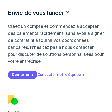
Italie
Italiano
English
Envie de vous lancer ?
Japon
日本語
English
Créez un compte et commencez à accepter
Lettonie
English
des paiements rapidement, sans avoir à signer
Liechtenstein
de contrat ni à fournir vos coordonnées
Deutsch
English
Lituanie
bancaires. N'hésitez pas à nous contacter
English
pour discuter de solutions personnalisées pour
Luxembourg
votre entreprise.
Français
Deutsch
English
Malaisie
English
简体中文
Démarrer
Contacter notre équipe
Malte
English
Mexique
Español
English
Norvège
English
Nouvelle-Zélande
English