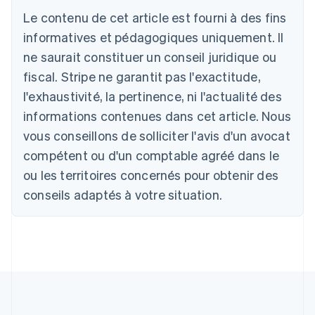
Le contenu de cet article est fourni à des fins
Allemagne
Deutsch
English
informatives et pédagogiques uniquement. Il
Australie
ne saurait constituer un conseil juridique ou
English
Autriche
fiscal. Stripe ne garantit pas l'exactitude,
Deutsch
English
l'exhaustivité, la pertinence, ni l'actualité des
Belgique
informations contenues dans cet article. Nous
Nederlands
Français
Deutsch
English
Brésil
vous conseillons de solliciter l'avis d'un avocat
Português
English
compétent ou d'un comptable agréé dans le
Bulgarie
ou les territoires concernés pour obtenir des
English
Canada
conseils adaptés à votre situation.
English
Français
Chine continentale
简体中文
English
Chypre
English
Croatie
English
Italiano
Danemark
English