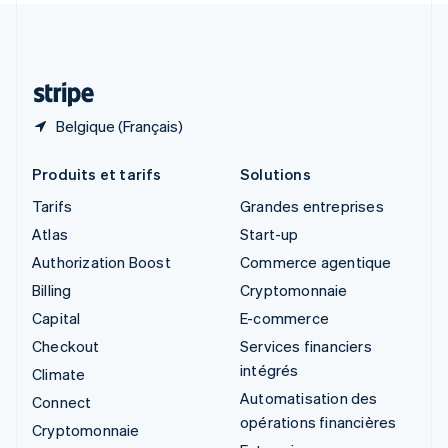
Suisse
Deutsch
Français
Italiano
English
Thaïlande
ไทย
English
Belgique (Français)
Produits et tarifs
Solutions
Tarifs
Grandes entreprises
Atlas
Start-up
Authorization Boost
Commerce agentique
Billing
Cryptomonnaie
Capital
E-commerce
Checkout
Services financiers
intégrés
Climate
Automatisation des
Connect
opérations financières
Cryptomonnaie