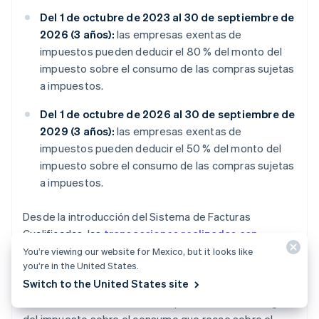
Del 1 de octubre de 2023 al 30 de septiembre de
2026 (3 años):
las empresas exentas de
impuestos pueden deducir el 80 % del monto del
impuesto sobre el consumo de las compras sujetas
a impuestos.
Del 1 de octubre de 2026 al 30 de septiembre de
2029 (3 años):
las empresas exentas de
impuestos pueden deducir el 50 % del monto del
impuesto sobre el consumo de las compras sujetas
a impuestos.
Desde la introducción del Sistema de Facturas
Cualificadas, las
transacciones realizadas con
empresas exentas de impuestos
suponen una
You’re viewing our website for Mexico, but it looks like
you’re in the United States.
preocupación para los clientes, ya que no pueden
Switch to the United States site
reclamar créditos fiscales. Sin embargo, aprovechando
estas medidas transitorias, se puede reducir la carga