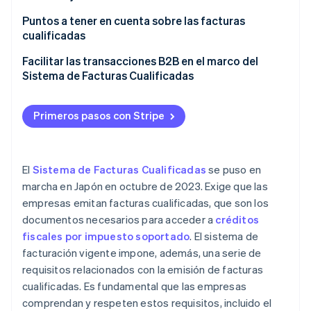
probabilidad de que te elijan como proveedor
Operar con facturas cualificadas genera
Puntos a tener en cuenta sobre las facturas
El sistema de facturación vigente permite que tu
responsabilidad fiscal
cualificadas
empresa pase a la facturación electrónica
Debes implementar el Sistema de Facturas
Debes registrarte como emisor de facturas
Facilitar las transacciones B2B en el marco del
Cualificadas y cumplir sus reglas
cualificadas
Sistema de Facturas Cualificadas
Las facturas cualificadas deben conservarse
durante un tiempo determinado
Primeros pasos con Stripe
Las facturas cualificadas con errores pueden
ocasionar pérdidas a los clientes
El
Sistema de Facturas Cualificadas
se puso en
Debes familiarizarte con las medidas transitorias
marcha en Japón en octubre de 2023. Exige que las
del Sistema de Facturas Cualificadas
empresas emitan facturas cualificadas, que son los
documentos necesarios para acceder a
créditos
fiscales por impuesto soportado
. El sistema de
facturación vigente impone, además, una serie de
requisitos relacionados con la emisión de facturas
cualificadas. Es fundamental que las empresas
comprendan y respeten estos requisitos, incluido el