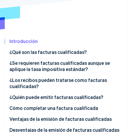
Ecosistema
Sesiones de Stripe 2026
Socios
Descubre cómo Stripe construye la infraestructura económi
Stripe App Marketplace
Mirar ahora
Introducción
¿Qué son las facturas cualificadas?
Facturas cualificadas frente a facturas clasificadas
¿Se requieren facturas cualificadas aunque se
por tarifas
aplique la tasa impositiva estándar?
Facturas cualificadas frente a facturas
¿Los recibos pueden tratarse como facturas
simplificadas cualificadas (también llamadas
cualificadas?
facturas simplificadas)
¿Quién puede emitir facturas cualificadas?
Facturas cualificadas frente a formularios
Cómo completar una factura cualificada
cualificados de solicitud de reembolso
Ventajas de la emisión de facturas cualificadas
Contar con facturas cualificadas aumenta la
Desventajas de la emisión de facturas cualificadas