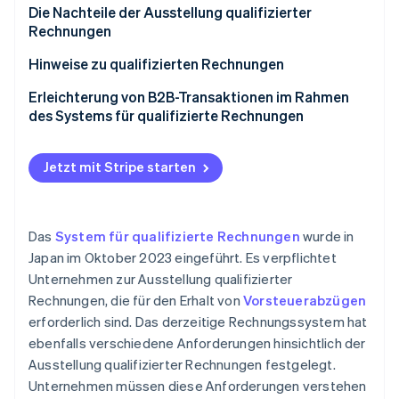
Qualifizierte Rechnungen erhöhen die
Die Nachteile der Ausstellung qualifizierter
Wahrscheinlichkeit, dass Sie als Anbieter
Rechnungen
ausgewählt werden
Bei qualifizierten Rechnungen entsteht eine
Hinweise zu qualifizierten Rechnungen
Mit dem derzeitigen Rechnungssystem kann Ihr
Steuerpflicht
Sie müssen sich als Aussteller qualifizierter
Erleichterung von B2B-Transaktionen im Rahmen
Unternehmen auf elektronische Rechnungsstellung
Sie müssen das System für qualifizierte
Rechnungen registrieren
des Systems für qualifizierte Rechnungen
umstellen
Rechnungen implementieren und erfüllen
Qualifizierte Rechnungen müssen für einen
bestimmten Zeitraum aufbewahrt werden
Jetzt mit Stripe starten
Falsche qualifizierte Rechnungen können zu
Verlusten für Kundinnen und Kunden führen
Das
System für qualifizierte Rechnungen
wurde in
Sie müssen die Übergangsmaßnahmen verstehen,
Japan im Oktober 2023 eingeführt. Es verpflichtet
die für das System für qualifizierte Rechnungen
Unternehmen zur Ausstellung qualifizierter
erforderlich sind
Rechnungen, die für den Erhalt von
Vorsteuerabzügen
erforderlich sind. Das derzeitige Rechnungssystem hat
ebenfalls verschiedene Anforderungen hinsichtlich der
Ausstellung qualifizierter Rechnungen festgelegt.
Unternehmen müssen diese Anforderungen verstehen