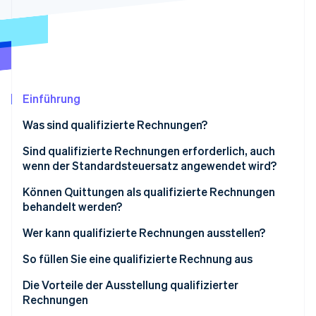
Betrugsprävention
Ecosystem
Atlas
Start-up-Gründung
Partner
Stripe App-Marktplatz
Climate
CO₂-Entnahme
Identity
Einführung
Online-Identitätsprüfung
Was sind qualifizierte Rechnungen?
Qualifizierte Rechnungen vs. Rechnungen mit
Sind qualifizierte Rechnungen erforderlich, auch
Steuersatzklassifizierung
wenn der Standardsteuersatz angewendet wird?
Stripe-Sessions 2026
Qualifizierte Rechnungen vs. qualifizierte
Können Quittungen als qualifizierte Rechnungen
Erfahren Sie, wie Stripe Lösungen für die Wirts
vereinfachte Rechnungen (auch vereinfachte
behandelt werden?
Jetzt ansehen
Rechnungen genannt)
Wer kann qualifizierte Rechnungen ausstellen?
Qualifizierte Rechnungen vs. qualifizierte
So füllen Sie eine qualifizierte Rechnung aus
Rückerstattungsformulare
Die Vorteile der Ausstellung qualifizierter
Rechnungen