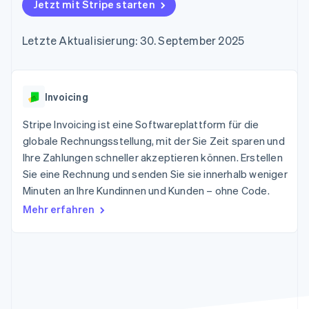
Data Pipeline
Jetzt mit Stripe starten
Geldmanagement
Marktplatz auf
Zugriff auf mehr als
Datensynchronisierung
Produkt-Roadmap
Plattformen
Grundlagen der
125
Stripe Sessions
SaaS
Abonnementverwaltung
Letzte Aktualisierung: 30. September 2025
Terminal
Karriere
Zahlungen vor Ort
Newsroom
So setzen Sie
Authorization
Stripe Press
nutzungsbasierte
Boost
Abrechnung um
Nach Branche
Optimierung der
Invoicing
Stablecoin-gestützte
Autorisierungsraten
Karten ausgeben: So
Link
KI-Unternehmen
Kontakt
geht´s
Stripe Invoicing ist eine Softwareplattform für die
Beschleunigter
Creator Economy
Bereitstellung und
globale Rechnungsstellung, mit der Sie Zeit sparen und
Bezahlvorgang
Gaming
Verwaltung von
Sales-Team
Ihre Zahlungen schneller akzeptieren können. Erstellen
Financial
Bewirtung, Reisen und
Diensten mit Agenten
kontaktieren
Connections
Freizeit
Sie eine Rechnung und senden Sie sie innerhalb weniger
Partner werden
Verbundene
Versicherungen
Minuten an Ihre Kundinnen und Kunden – ohne Code.
Medien und
Finanzdaten
Unterhaltung
Mehr erfahren
Ressourcen
Gemeinnützige
Organisationen
Fachdienstleistungen
App-Integrationen
Mehr
Öffentlicher Sektor
Code-Beispiele
Product roadmap
Einzelhandel
Entwickler-Blog
Ausblick
API-Status
Radar