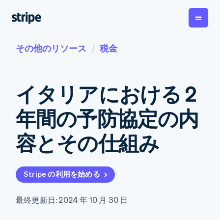
その他のリソース
税金
企業規模別
ドキュメント
学ぶ
支払い
収益
資金管
プラッ
理
フォー
大企業向け
Stripe のドキュメント
ブログ
とマー
Payments
Billing
スタートアップ向け
API リファレンス
導入事例
イタリアにおける 2
オンライン決
経常収益
ットプ
Global
ライブラリと SDK
ガイド
済
Metronome
Payouts
イス
Stripe Apps
Managed
年間の予防協定の内
従量課金
Payments
第三者
Connec
ユースケース別
マーチャント
サブスクリ
への入
サポート
プション
オブレコード
金
容とその仕組み
プラッ
ガイド
エージェンティックコマ
サブスクリ
ソリューショ
Payment links
フォー
ース
サポートに問い合わせる
プションの
ン
決済の
E コマース / ECサイト
オンライン決済を受け付
管理サポートプラン
コーディング
管理
Invoicing
築
埋込型金融
け
プロフェッショナルサー
1 回限りまた
不要の決済ペ
Stripe の利用を始める
請求・財務関連
構築済みの決済を実装
ビス
は継続
ージ
Checkout
グローバルビジネス
プラットフォームまたは
構築済み決済
Tax
アプリ内決済
マーケットプレイスを構
消費税と
UI
最終更新日: 2024 年 10 月 30 日
マーケットプレイス
築する
VAT の自動
Elements
資金管理
サブスクリプションを管
柔軟な UI コン
計算
Revenue
会社
プラットフォーム
理