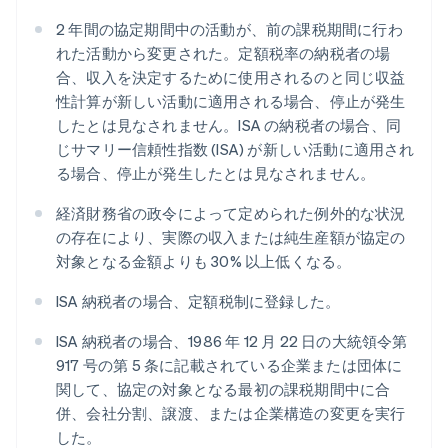
2 年間の協定期間中の活動が、前の課税期間に行わ
れた活動から変更された。定額税率の納税者の場
合、収入を決定するために使用されるのと同じ収益
性計算が新しい活動に適用される場合、停止が発生
したとは見なされません。ISA の納税者の場合、同
じサマリー信頼性指数 (ISA) が新しい活動に適用され
る場合、停止が発生したとは見なされません。
経済財務省の政令によって定められた例外的な状況
の存在により、実際の収入または純生産額が協定の
対象となる金額よりも 30% 以上低くなる。
ISA 納税者の場合、定額税制に登録した。
ISA 納税者の場合、1986 年 12 月 22 日の大統領令第
917 号の第 5 条に記載されている企業または団体に
関して、協定の対象となる最初の課税期間中に合
併、会社分割、譲渡、または企業構造の変更を実行
した。