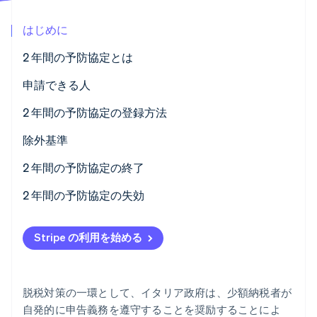
パートナー
Climate
Stripe App Marketplace
はじめに
カーボンリムーバル
Identity
2 年間の予防協定とは
オンライン本人確認
申請できる人
2 年間の予防協定の登録方法
2024 年収入 PF フォームのパート LM、セクション IV
除外基準
Stripe Sessions 2026
の入力方法
Stripe が AI の経済インフラをどのように構築しているかを
2 年間の予防協定の終了
ご覧ください。
2024/2025 CPB フォームの入力方法
こちらをご覧ください
2 年間の予防協定の失効
Stripe の利用を始める
脱税対策の一環として、イタリア政府は、少額納税者が
自発的に申告義務を遵守することを奨励することによ