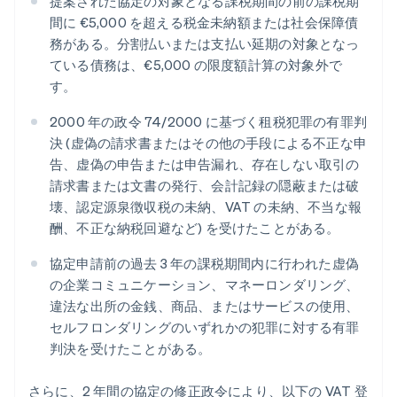
提案された協定の対象となる課税期間の前の課税期
間に €5,000 を超える税金未納額または社会保障債
務がある。分割払いまたは支払い延期の対象となっ
ている債務は、€5,000 の限度額計算の対象外で
す。
2000 年の政令 74/2000 に基づく租税犯罪の有罪判
決 (虚偽の請求書またはその他の手段による不正な申
告、虚偽の申告または申告漏れ、存在しない取引の
請求書または文書の発行、会計記録の隠蔽または破
壊、認定源泉徴収税の未納、VAT の未納、不当な報
酬、不正な納税回避など) を受けたことがある。
協定申請前の過去 3 年の課税期間内に行われた虚偽
の企業コミュニケーション、マネーロンダリング、
違法な出所の金銭、商品、またはサービスの使用、
セルフロンダリングのいずれかの犯罪に対する有罪
判決を受けたことがある。
さらに、2 年間の協定の修正政令により、以下の VAT 登