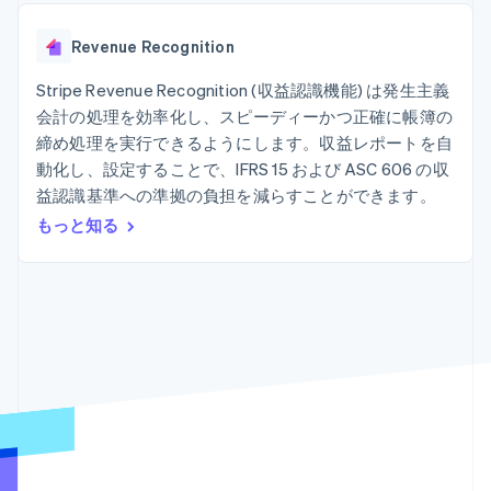
Recognition
ポーネント
SaaS
従量課金請求を提供
決済手段
製品ロードマップ
ステーブルコイン担保型
会計管理の
125 以上の決
Revenue Recognition
Sessions 年次カンファ
のカードを発行
自動化
済手段を利用
レンス
エージェントによるサー
Stripe
可能
Terminal
Stripe Revenue Recognition (収益認識機能) は発生主義
採用情報
ビスのプロビジョニング
Sigma
業種別
対面支払い
ニュースルーム
と管理
会計の処理を効率化し、スピーディーかつ正確に帳簿の
カスタムレ
Authorization
Stripe Press
締め処理を実行できるようにします。収益レポートを自
ポート
Boost
AI 企業
Data
決済成功率の
動化し、設定することで、IFRS 15 および ASC 606 の収
クリエイターエコノミ―
Pipeline
最適化
ゲーム
益認識基準への準拠の負担を減らすことができます。
リソース
データの同
Link
ホスピタリティ、旅行、
お問い合わせ
もっと知る
期
スピーディー
レジャー
な決済
保険
アプリへの導入
営業にお問い合わせ
メディアおよびエンター
コードサンプル
パートナーになる
テインメント
開発者のブログ
非営利団体
API ステータス
プロフェッショナルサー
その他
ビス
Product roadmap
パブリックセクター
今後の予定を確認
小売業
Radar
不正防止
エコシステム
Atlas
スタートアップの企業設立