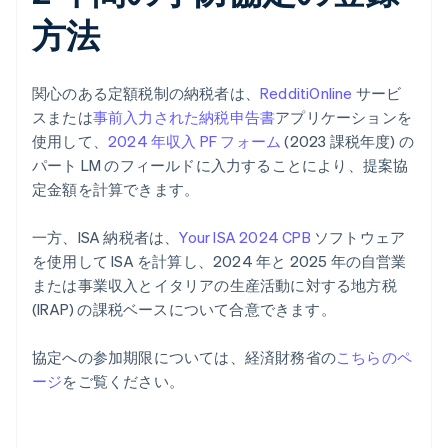
方法
関心のある定額税制の納税者は、
RedditiOnline
サービ
スまたは
事前入力された納税申告書
アプリケーションを
使用して、
2024 年収入 PF フォーム
(2023 課税年度) の
パート LM のフィールドに入力することにより、提案協
定金額を計算できます。
一方、ISA 納税者は、
Your ISA 2024 CPB
ソフトウェア
を使用して ISA を計算し、2024 年と 2025 年の自営業
または事業収入とイタリアの生産活動に対する地方税
(IRAP) の課税ベースについて合意できます。
協定への参加期限については、経済財務省の
こちらのペ
ージ
をご覧ください。