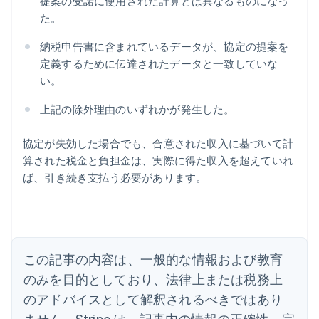
提案の受諾に使用された計算とは異なるものになっ
た。
納税申告書に含まれているデータが、協定の提案を
定義するために伝達されたデータと一致していな
い。
上記の除外理由のいずれかが発生した。
アイルランド
協定が失効した場合でも、合意された収入に基づいて計
English
算された税金と負担金は、実際に得た収入を超えていれ
アメリカ
ば、引き続き支払う必要があります。
English
Español
简体中文
アラブ首長国連邦
English
イギリス
English
イタリア
この記事の内容は、一般的な情報および教育
Italiano
English
インド
のみを目的としており、法律上または税務上
English
のアドバイスとして解釈されるべきではあり
エストニア
ません。Stripe は、記事内の情報の正確性、完