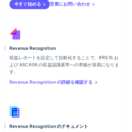
English
Svenska
今すぐ始める
営業にお問い合わせ
ブラジル
Português
English
フランス
Français
English
ブルガリア
English
ベルギー
Nederlands
Français
Deutsch
English
Revenue Recognition
ポーランド
収益レポートを設定して自動化することで、IFRS 15 お
English
よび ASC 606 の収益認識基準への準拠が容易になりま
ポルトガル
Português
English
す。
マルタ
Revenue Recognition の詳細を確認する
English
マレーシア
English
简体中文
メキシコ
Español
English
ラトビア
English
Revenue Recognition のドキュメント
リトアニア