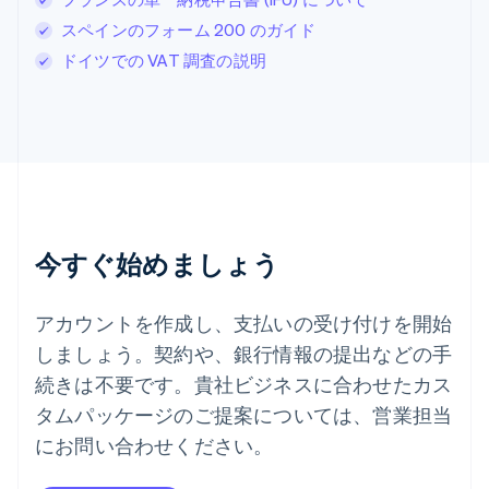
Svenska
English
スペイン
スペインのフォーム 200 のガイド
Español
English
ドイツでの VAT 調査の説明
スロバキア
English
スロベニア
English
Italiano
タイ
ไทย
English
チェコ共和国
English
デンマーク
今すぐ始めましょう
English
ドイツ
Deutsch
English
アカウントを作成し、支払いの受け付けを開始
ニュージーランド
しましょう。契約や、銀行情報の提出などの手
English
ノルウェー
続きは不要です。貴社ビジネスに合わせたカス
English
タムパッケージのご提案については、営業担当
ハンガリー
にお問い合わせください。
English
フィンランド