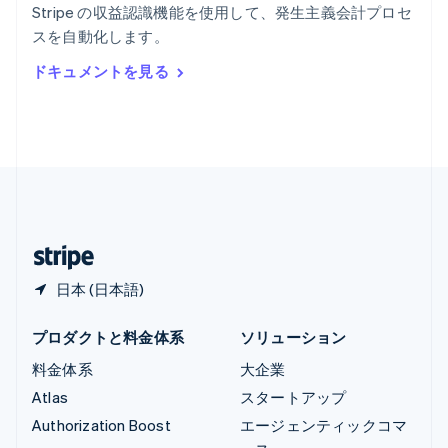
English
Stripe の収益認識機能を使用して、発生主義会計プロセ
リヒテンシュタイン
スを自動化します。
Deutsch
English
ルーマニア
ドキュメントを見る
English
ルクセンブルグ
Français
Deutsch
English
中国香港特別行政区
English
简体中文
中国本土
简体中文
English
日本
日本語
English
日本 (日本語)
プロダクトと料金体系
ソリューション
料金体系
大企業
Atlas
スタートアップ
Authorization Boost
エージェンティックコマ