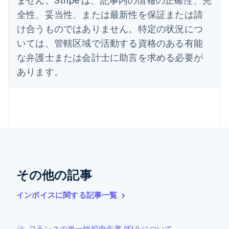
English
オーストラリア
全性、妥当性、または最新性を保証または請
English
け合うものではありません。特定の状況につ
オーストリア
いては、管轄区域で活動する資格のある有能
Deutsch
English
オランダ
な弁護士または会計士に助言を求める必要が
Nederlands
English
あります。
カナダ
English
Français
キプロス
English
ギリシア
English
クロアチア
English
Italiano
ジブラルタル
English
その他の記事
シンガポール
English
简体中文
インボイスに関する記事一覧
スイス
Deutsch
Français
Italiano
English
スウェーデン
フランスの単一納税申告書 (IFU) について