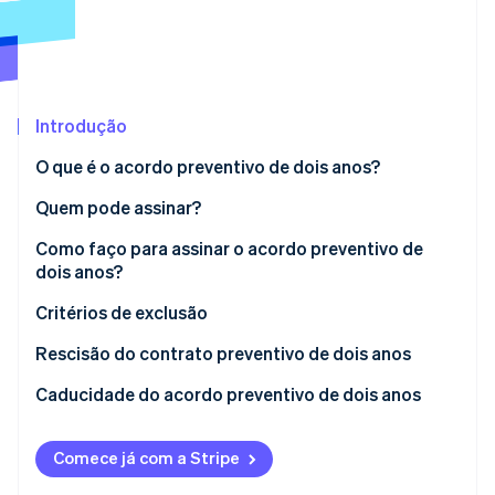
Ecossistema
Stripe Sessions 2026
Parceiros
Stripe App Marketplace
Veja como a Stripe está construindo a infraestrutura econô
Introdução
Assista agora
O que é o acordo preventivo de dois anos?
Quem pode assinar?
Como faço para assinar o acordo preventivo de
dois anos?
Como preencher a Parte LM, Seção IV do Informe de
Critérios de exclusão
Renda PF de 2024
Rescisão do contrato preventivo de dois anos
Como preencher o formulário CPB 2024/2025
Caducidade do acordo preventivo de dois anos
Comece já com a Stripe