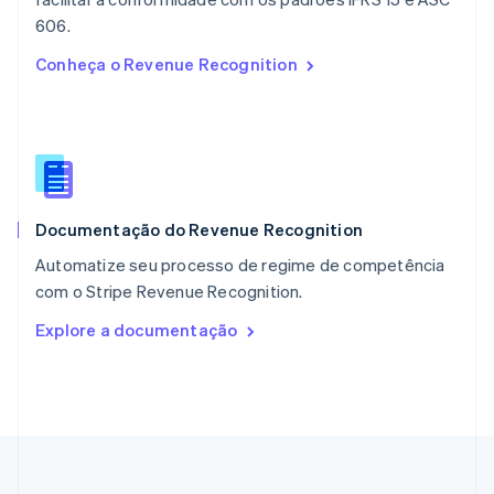
Nova Zelândia
English
606.
Países Baixos
Conheça o Revenue Recognition
Nederlands
English
Polônia
English
Portugal
Português
English
RAE de Hong Kong, China
English
简体中文
Documentação do Revenue Recognition
Reino Unido
English
Automatize seu processo de regime de competência
República Tcheca
com o Stripe Revenue Recognition.
English
Romênia
Explore a documentação
English
Singapura
English
简体中文
Suécia
Svenska
English
Suíça
Deutsch
Français
Italiano
English