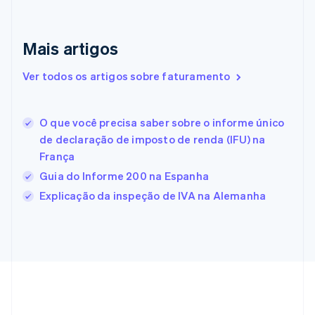
Eslováquia
English
Eslovênia
Mais artigos
English
Italiano
Espanha
Ver todos os artigos sobre faturamento
Español
English
Estados Unidos
English
Español
简体中文
Estônia
O que você precisa saber sobre o informe único
English
de declaração de imposto de renda (IFU) na
Finlândia
França
English
Svenska
França
Guia do Informe 200 na Espanha
Français
English
Explicação da inspeção de IVA na Alemanha
Gibraltar
English
Grécia
English
Hungria
English
Índia
English