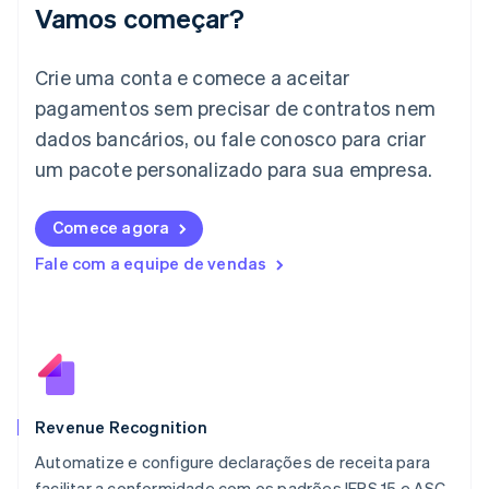
Irlanda
Vamos começar?
English
Itália
Crie uma conta e comece a aceitar
Italiano
English
Japão
pagamentos sem precisar de contratos nem
日本語
English
dados bancários, ou fale conosco para criar
Letônia
English
um pacote personalizado para sua empresa.
Liechtenstein
Deutsch
English
Comece agora
Lituânia
English
Fale com a equipe de vendas
Luxemburgo
Français
Deutsch
English
Malásia
English
简体中文
Malta
English
México
Español
English
Revenue Recognition
Noruega
Automatize e configure declarações de receita para
English
facilitar a conformidade com os padrões IFRS 15 e ASC