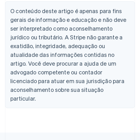
Austrália
English
O conteúdo deste artigo é apenas para fins
Áustria
gerais de informação e educação e não deve
Deutsch
English
Bélgica
ser interpretado como aconselhamento
Nederlands
Français
Deutsch
English
jurídico ou tributário. A Stripe não garante a
Brasil
exatidão, integridade, adequação ou
Português
English
Bulgária
atualidade das informações contidas no
English
artigo. Você deve procurar a ajuda de um
Canadá
advogado competente ou contador
English
Français
China continental
licenciado para atuar em sua jurisdição para
简体中文
English
aconselhamento sobre sua situação
Chipre
English
particular.
Croácia
English
Italiano
Dinamarca
English
Emirados Árabes Unidos
English