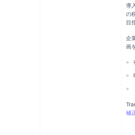
導入
の
目
企
画
Tr
補