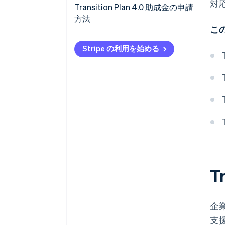
対
技術的に高度な有形資本財の購
Transition Plan 4.0 助成金の申請
入
方法
こ
高度な無形資本財の取得
Stripe の利用を始める
研究開発、技術革新、デザイ
ン、クリエイティブビジュアラ
イゼーションへの投資
T
企
支援