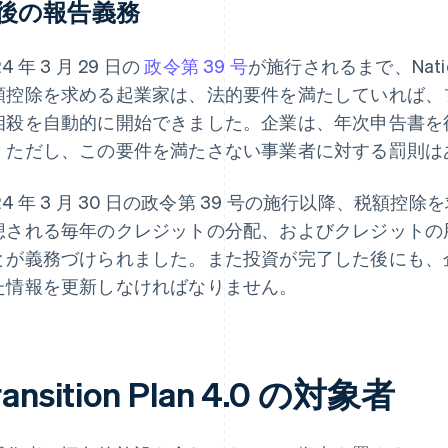
後の報告義務
24 年 3 月 29 日の
政令第 39 号
が施行されるまで、National 
額控除を求める起業家は、法的要件を満たしていれば、
相殺を自動的に開始できました。企業は、年次申告書を
。ただし、この要件を満たさない事業者に対する罰則は
24 年 3 月 30 日の政令第 39 号の施行以降、税
想される毎年のクレジットの分配、およびクレジットの
とが義務づけられました。また投資が完了した後にも、
た情報を更新しなければなりません。
ransition Plan 4.0 の対象者