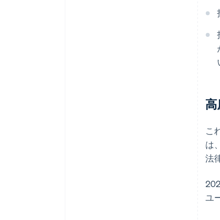
高
こ
は、
法律
20
ユ