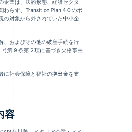
の企業は、法的形態、経済セクタ
ansition Plan 4.0 のボ
税の対象から外されていた中小企
解、およびその他の破産手続を行
1 号
第 9 条第 2 項に基づき欠格事由
者に社会保障と福祉の拠出金を支
る内容
023 年以降、イタリア企業・メイ