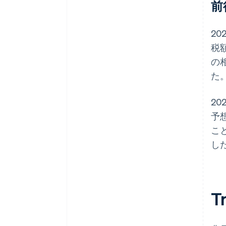
前
20
税
の
た
20
予
こ
し
T