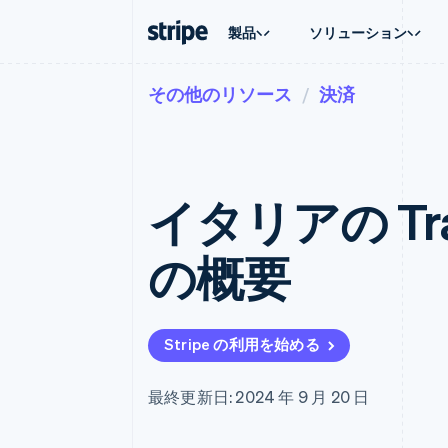
製品
ソリューション
その他のリソース
決済
企業規模別
ドキュメント
学ぶ
ユースケ
サポート
支払い
収益
大企業向け
Stripe のドキュメント
ブログ
エージェ
サポート
Payments
Billing
スタートアップ向け
API リファレンス
導入事例
E コマー
管理サポ
オンライン決済
経常収益
ライブラリと SDK
ガイド
埋込型
プロフェ
Managed Payments
Metronome
Stripe Apps
イタリアの Trans
請求・
マーチャントオブレコードソリ
従量課金
グローバ
ューション
サブスクリプション
アプリ
サブスクリプション
Payment links
マーケッ
の概要
コーディング不要の決済ページ
Invoicing
資金管
1 回限りまたは継続
Checkout
プラット
構築済み決済 UI
Tax
SaaS
消費税と VAT の自
Elements
柔軟な UI コンポーネント
Revenue Recogniti
Stripe の利用を始める
会計管理の自動化
決済手段
125 以上の決済手段を利用可能
Stripe Sigma
カスタムレポート
Terminal
最終更新日: 2024 年 9 月 20 日
対面支払い
Data Pipeline
データの同期
Authorization Boost
決済成功率の最適化