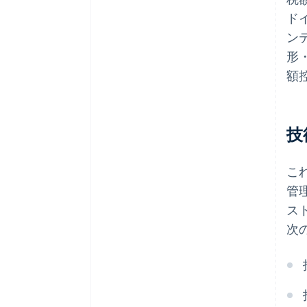
ドイ
ンテ
形
額
技
こ
管理
ス
次