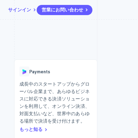
サインイン
営業にお問い合わせ
リソース
エコシステム
お問い合わせ
ームとマーケット
その他
アプリへの導入
パートナー
営業にお問い合わせ
Product roadmap
ス
コードサンプル
Stripe App Marketplace
パートナーになる
今後の予定を確認
開発者のブログ
ーム決済の構築
ャー
API ステータス
Radar
不正防止
Payments
ンメント
Atlas
スタートアップの企業設立
成長中のスタートアップからグロ
ーバル企業まで、あらゆるビジネ
Climate
カーボンリムーバル
スに対応できる決済ソリューショ
ンを利用して、オンライン決済、
Identity
オンライン本人確認
対面支払いなど、世界中のあらゆ
る場所で決済を受け付けます。
もっと知る