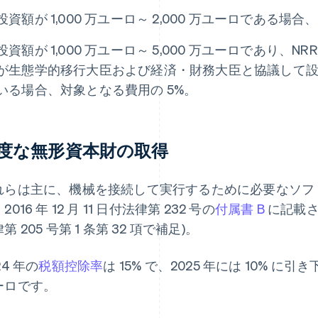
投資額が 1,000 万ユーロ～ 2,000 万ユーロである場
投資額が 1,000 万ユーロ～ 5,000 万ユーロであり、
が生態学的移行大臣および経済・財務大臣と協議して
いる場合、対象となる費用の 5%。
度な無形資本財の取得
れらは主に、機械を接続して実行するために必要なソフ
2016 年 12 月 11 日付法律第 232 号の
付属書 B
に記載されて
第 205 号第 1 条第 32 項で補足)。
24 年の
税額控除率
は 15% で、2025 年には 10% に
ーロです。