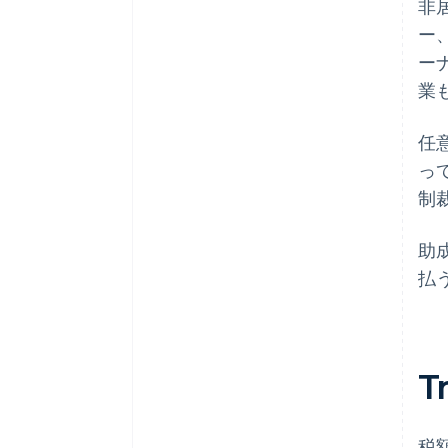
非
ー、
ー
業
任
っ
制
助
払
T
税