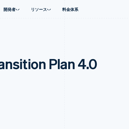
開発者
リソース
料金体系
ース別
ガイド
業種別
会社
資金管理
プラットフォ
プレイス
ンティックコマース
に問い合わせる
オンライン決済を受け付け
AI 企業
製品ロードマップ
Global Payouts
ス / ECサイト
ートプラン
構築済みの決済を実装
クリエイターエコノミ―
Sessions 年次カンファレン
第三者への入金
Connect
金融
ッショナルサービス
プラットフォームまたはマーケットプレイスを構築する
ゲーム
採用情報
プラットフォ
ition Plan 4.0
財務関連
ホスピタリティ、旅行、レジ
ニュースルーム
ルビジネス
サブスクリプションを管理
保険
Stripe Press
内決済
従量課金請求を提供
メディアおよびエンターテイ
の管理
トプレイス
ステーブルコイン担保型のカードを発行
理
エージェントによるサービスのプロビジョニングと管理
非営利団体
フォーム
プロフェッショナルサービス
パブリックセクター
動計算
小売業
on