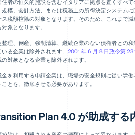
居住者の恒久的施設を含むイタリアに拠点を置くすべて
規模、会計方法、または税務上の所得決定システムに関わらず、Tr
ナス税額控除の対象となります。そのため、これまで減
も対象となります。
意整理、倒産、強制清算、継続企業のない債権者との和
ている企業は除外されます。
2001 年 6 月 8 日政令第 23
裁の対象となる企業も除外されます。
成金を利用する申請企業は、職場の安全規則に従い労働
うことを、徹底させる必要があります。
ransition Plan 4.0 が助成す
額控除は、相殺される資産の種類によって異なります。2