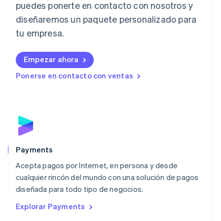
Japón
puedes ponerte en contacto con nosotros y
日本語
English
diseñaremos un paquete personalizado para
Letonia
English
tu empresa.
Liechtenstein
Deutsch
English
Empezar ahora
Lituania
English
Ponerse en contacto con ventas
Luxemburgo
Français
Deutsch
English
Malasia
English
简体中文
Malta
English
México
Español
English
Payments
Noruega
Acepta pagos por Internet, en persona y desde
English
cualquier rincón del mundo con una solución de pagos
Nueva Zelanda
English
diseñada para todo tipo de negocios.
Países Bajos
Explorar Payments
Nederlands
English