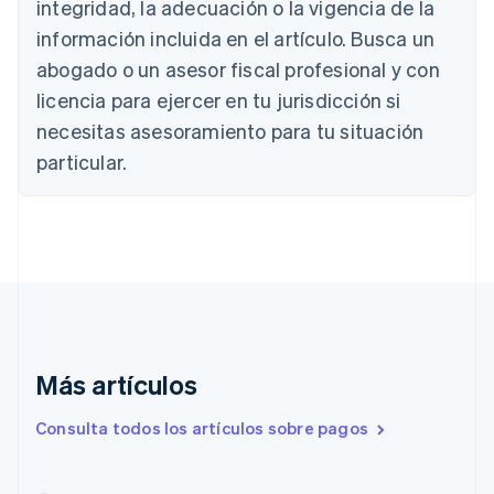
Bélgica
integridad, la adecuación o la vigencia de la
Nederlands
Français
Deutsch
English
información incluida en el artículo. Busca un
Brasil
abogado o un asesor fiscal profesional y con
Português
English
Bulgaria
licencia para ejercer en tu jurisdicción si
English
necesitas asesoramiento para tu situación
Canadá
English
Français
particular.
China continental
简体中文
English
Chipre
English
Croacia
English
Italiano
Dinamarca
English
Emiratos Árabes Unidos
English
Más artículos
Eslovaquia
Consulta todos los artículos sobre pagos
English
Eslovenia
English
Italiano