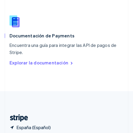
Polonia
English
Portugal
Português
English
RAE de Hong Kong, China
English
简体中文
Documentación de Payments
Reino Unido
English
Encuentra una guía para integrar las API de pagos de
República Checa
Stripe.
English
Rumanía
Explorar la documentación
English
Singapur
English
简体中文
Suecia
Svenska
English
Suiza
Deutsch
Français
Italiano
English
Tailandia
ไทย
English
España (Español)