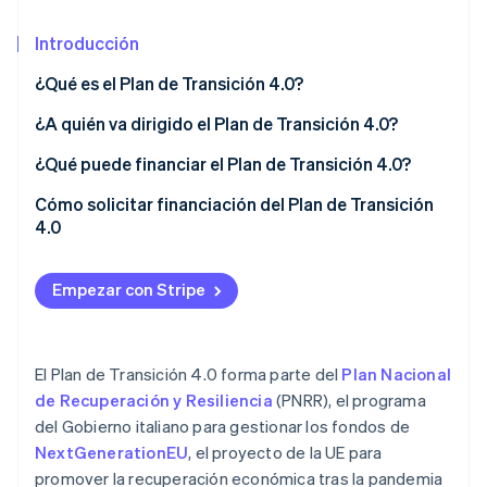
Sector público
Radar
Comercio minorista
Introducción
Prevención de fraude
Atlas
¿Qué es el Plan de Transición 4.0?
Constitución de una startup
Ecosystem
Obligación de informar antes y después
¿A quién va dirigido el Plan de Transición 4.0?
Climate
Eliminación de dióxido de carbono
Socios
¿Qué puede financiar el Plan de Transición 4.0?
Stripe App Marketplace
Identity
Compra de bienes de capital tangibles
Cómo solicitar financiación del Plan de Transición
Verificación de identidad en línea
tecnológicamente avanzados
4.0
Adquisición de bienes de capital inmateriales
avanzados
Empezar con Stripe
Inversión en investigación y desarrollo, innovación
Stripe Sessions 2026
tecnológica, diseño y visualización creativa
Descubre cómo Stripe está construyendo la infraestructu
El Plan de Transición 4.0 forma parte del
Plan Nacional
para la IA.
Ver ahora
de Recuperación y Resiliencia
(PNRR), el programa
del Gobierno italiano para gestionar los fondos de
NextGenerationEU
, el proyecto de la UE para
promover la recuperación económica tras la pandemia