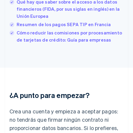
España
Qué hay que saber sobre el acceso a los datos
Español
English
financieros (FIDA, por sus siglas en inglés) en la
Estados Unidos
Unión Europea
English
Español
简体中文
Estonia
Resumen de los pagos SEPA TIP en Francia
English
Cómo reducir las comisiones por procesamiento
Finlandia
de tarjetas de crédito: Guía para empresas
English
Svenska
Francia
Français
English
Gibraltar
English
Grecia
English
Hungría
English
¿A punto para empezar?
India
English
Irlanda
Crea una cuenta y empieza a aceptar pagos:
English
no tendrás que firmar ningún contrato ni
Italia
proporcionar datos bancarios. Si lo prefieres,
Italiano
English