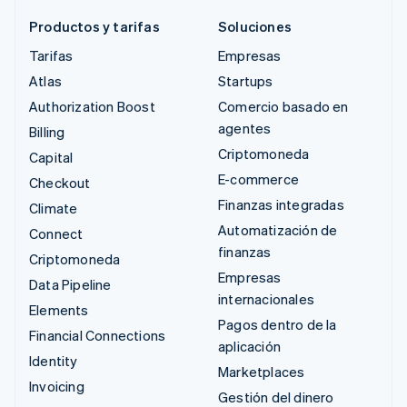
Productos y tarifas
Soluciones
Tarifas
Empresas
Atlas
Startups
Authorization Boost
Comercio basado en
agentes
Billing
Criptomoneda
Capital
E-commerce
Checkout
Finanzas integradas
Climate
Automatización de
Connect
finanzas
Criptomoneda
Empresas
Data Pipeline
internacionales
Elements
Pagos dentro de la
Financial Connections
aplicación
Identity
Marketplaces
Invoicing
Gestión del dinero