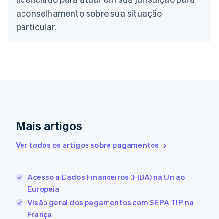
China continental
aconselhamento sobre sua situação
简体中文
English
Chipre
particular.
English
Croácia
English
Italiano
Dinamarca
English
Emirados Árabes Unidos
English
Eslováquia
English
Mais artigos
Eslovênia
English
Italiano
Ver todos os artigos sobre pagamentos
Espanha
Español
English
Estados Unidos
Acesso a Dados Financeiros (FIDA) na União
English
Español
简体中文
Estônia
Europeia
English
Visão geral dos pagamentos com SEPA TIP na
Finlândia
França
English
Svenska