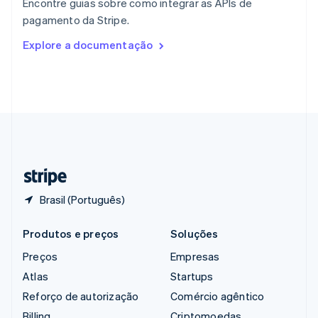
Encontre guias sobre como integrar as APIs de
República Tcheca
pagamento da Stripe.
English
Romênia
Explore a documentação
English
Singapura
English
简体中文
Suécia
Svenska
English
Suíça
Deutsch
Français
Italiano
English
Tailândia
ไทย
English
Brasil (Português)
Produtos e preços
Soluções
Preços
Empresas
Atlas
Startups
Reforço de autorização
Comércio agêntico
Billing
Criptomoedas