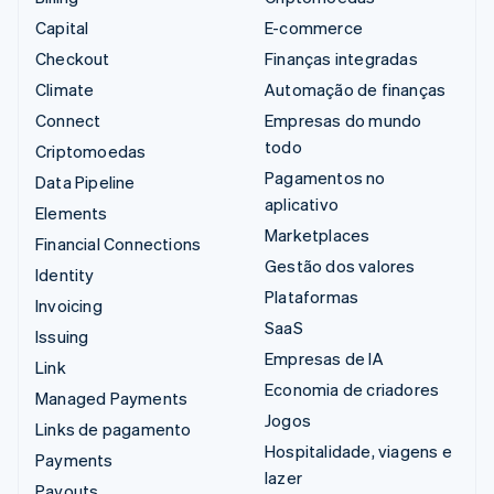
Capital
E-commerce
Checkout
Finanças integradas
Climate
Automação de finanças
Connect
Empresas do mundo
todo
Criptomoedas
Pagamentos no
Data Pipeline
aplicativo
Elements
Marketplaces
Financial Connections
Gestão dos valores
Identity
Plataformas
Invoicing
SaaS
Issuing
Empresas de IA
Link
Economia de criadores
Managed Payments
Jogos
Links de pagamento
Hospitalidade, viagens e
Payments
lazer
Payouts