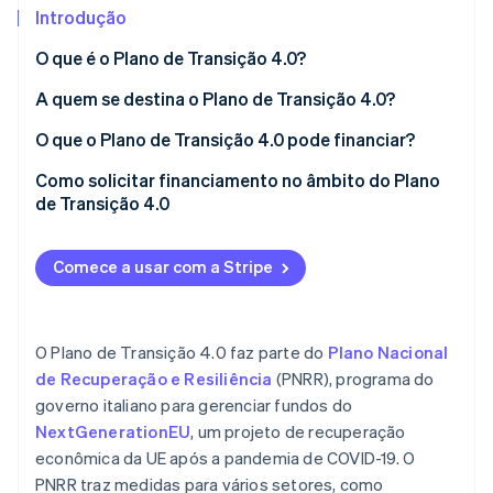
Introdução
Ecossistema
O que é o Plano de Transição 4.0?
Obrigações de declaração antes e depois
A quem se destina o Plano de Transição 4.0?
Stripe Sessions 2026
Parceiros
Stripe App Marketplace
Veja como a Stripe está construindo a infraestrutura econô
O que o Plano de Transição 4.0 pode financiar?
Assista agora
Compra de bens de capital tangíveis
Como solicitar financiamento no âmbito do Plano
tecnologicamente avançados
de Transição 4.0
Aquisição de bens de capital intangíveis avançados
Comece a usar com a Stripe
Investimentos em pesquisa e desenvolvimento,
inovação tecnológica, design e visualização criativa
O Plano de Transição 4.0 faz parte do
Plano Nacional
de Recuperação e Resiliência
(PNRR), programa do
governo italiano para gerenciar fundos do
NextGenerationEU
, um projeto de recuperação
econômica da UE após a pandemia de COVID-19. O
PNRR traz medidas para vários setores, como