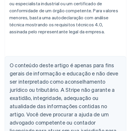
ou especialista industrial ou um certificado de
conformidade de um órgão competente. Para valores
menores, basta uma autodeclaração com análise
técnica mostrando os requisitos técnicos 4.0,
assinada pelo representante legal da empresa.
Alemanha
Deutsch
English
Austrália
O conteúdo deste artigo é apenas para fins
English
gerais de informação e educação e não deve
Áustria
ser interpretado como aconselhamento
Deutsch
English
Bélgica
jurídico ou tributário. A Stripe não garante a
Nederlands
Français
Deutsch
English
exatidão, integridade, adequação ou
Brasil
atualidade das informações contidas no
Português
English
Bulgária
artigo. Você deve procurar a ajuda de um
English
advogado competente ou contador
Canadá
English
Français
licenciado para atuar em sua jurisdição para