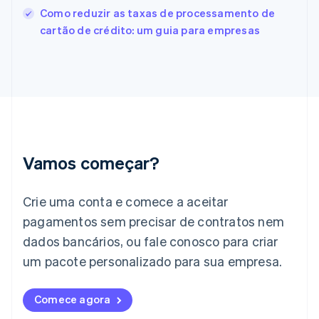
França
Como reduzir as taxas de processamento de
Français
English
cartão de crédito: um guia para empresas
Gibraltar
English
Grécia
English
Hungria
English
Índia
English
Irlanda
Vamos começar?
English
Itália
Crie uma conta e comece a aceitar
Italiano
English
Japão
pagamentos sem precisar de contratos nem
日本語
English
dados bancários, ou fale conosco para criar
Letônia
English
um pacote personalizado para sua empresa.
Liechtenstein
Deutsch
English
Comece agora
Lituânia
English