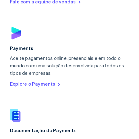
Fale com a equipe de vendas
Luxemburgo
Français
Deutsch
English
Malásia
English
简体中文
Malta
English
México
Español
English
Payments
Noruega
Aceite pagamentos online, presenciais e em todo o
English
mundo com uma solução desenvolvida para todos os
Nova Zelândia
English
tipos de empresas.
Países Baixos
Explore o Payments
Nederlands
English
Polônia
English
Portugal
Português
English
RAE de Hong Kong, China
English
简体中文
Documentação do Payments
Reino Unido
English