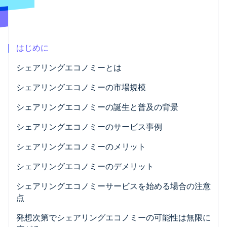
パートナー
Climate
Stripe App Marketplace
カーボンリムーバル
Identity
はじめに
オンライン本人確認
シェアリングエコノミーとは
シェアリングエコノミーの市場規模
シェアリングエコノミーの誕生と普及の背景
Stripe Sessions 2026
Stripe が AI の経済インフラをどのように構築しているかを
インターネットの普及と IT 技術の進歩
シェアリングエコノミーのサービス事例
ご覧ください。
こちらをご覧ください
SNS によるコミュニケーションが一般化
STAY JAPAN
シェアリングエコノミーのメリット
Dog Huggy
ものごとの価値観と消費者ニーズの変化
利用者のメリット
シェアリングエコノミーのデメリット
ココナラ
提供者のメリット
利用者のデメリット
シェアリングエコノミーサービスを始める場合の注意
点
提供者のデメリット
トラブル発生時に備えて補償制度を整えておく
発想次第でシェアリングエコノミーの可能性は無限に