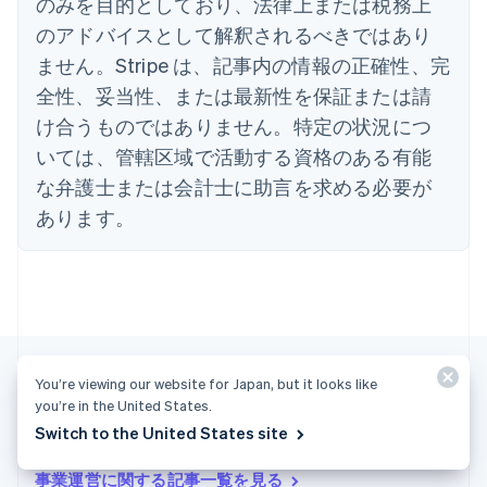
のみを目的としており、法律上または税務上
English
のアドバイスとして解釈されるべきではあり
イタリア
Italiano
English
ません。Stripe は、記事内の情報の正確性、完
インド
全性、妥当性、または最新性を保証または請
English
エストニア
け合うものではありません。特定の状況につ
English
いては、管轄区域で活動する資格のある有能
オーストラリア
な弁護士または会計士に助言を求める必要が
English
オーストリア
あります。
Deutsch
English
オランダ
Nederlands
English
カナダ
English
Français
キプロス
English
You’re viewing our website for Japan, but it looks like
ギリシア
you’re in the United States.
English
その他の記事
Switch to the United States site
クロアチア
English
Italiano
ジブラルタル
事業運営に関する記事一覧を見る