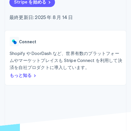
Recognition
ポーネント
Stripe を始める
SaaS
従量課金請求を提供
決済手段
製品ロードマップ
ステーブルコイン担保型
会計管理の
125 以上の決
Sessions 年次カンファ
のカードを発行
最終更新日: 2025 年 8 月 14 日
自動化
済手段を利用
レンス
エージェントによるサー
Stripe
可能
Terminal
採用情報
ビスのプロビジョニング
Sigma
業種別
対面支払い
ニュースルーム
と管理
カスタムレ
Authorization
Stripe Press
ポート
Boost
AI 企業
Connect
Data
決済成功率の
クリエイターエコノミ―
Pipeline
最適化
ゲーム
Shopify や DoorDash など、世界有数のプラットフォー
リソース
データの同
Link
ホスピタリティ、旅行、
お問い合わせ
ムやマーケットプレイスも Stripe Connect を利用して決
期
スピーディー
レジャー
な決済
保険
アプリへの導入
済を自社プロダクトに導入しています。
営業にお問い合わせ
メディアおよびエンター
コードサンプル
パートナーになる
もっと知る
テインメント
開発者のブログ
非営利団体
API ステータス
プロフェッショナルサー
その他
ビス
Product roadmap
パブリックセクター
今後の予定を確認
小売業
Radar
不正防止
エコシステム
Atlas
スタートアップの企業設立