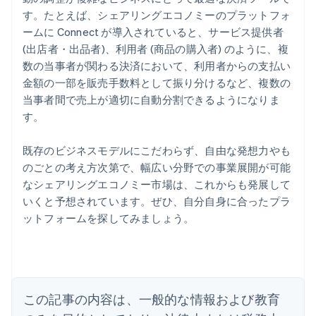
す。たとえば、シェアリングエコノミーのプラットフォ
ームに Connect が導入されていると、サービス提供者
(出店者・出品者)、利用者 (商品の購入者) のように、複
数の当事者が関わる決済において、利用者からの支払い
金額の一部を販売手数料として振り分けるなど、複数の
当事者間で売上が適切に自動分割できるようになりま
す。
既存のビジネスモデルにこだわらず、自由な発想力やも
のごとの考え方次第で、幅広い分野での事業展開が可能
なシェアリングエコノミー市場は、これからも発展して
いくと予想されています。ぜひ、自分自身に合ったプラ
ットフォームを探してみましょう。
アイルランド
English
アメリカ
English
Español
简体中文
アラブ首長国連邦
この記事の内容は、一般的な情報および教育
English
イギリス