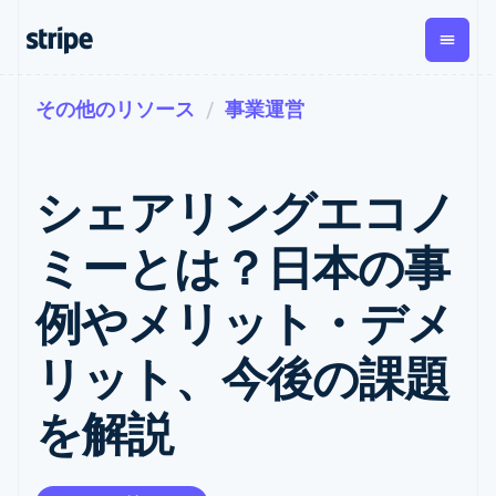
その他のリソース
事業運営
企業規模別
ドキュメント
学ぶ
支払い
収益
資金管
プラッ
理
フォー
大企業向け
Stripe のドキュメント
ブログ
とマー
Payments
Billing
スタートアップ向け
API リファレンス
導入事例
シェアリングエコノ
オンライン決
経常収益
ットプ
Global
ライブラリと SDK
ガイド
済
Metronome
Payouts
イス
Stripe Apps
Managed
ミーとは？日本の事
従量課金
Payments
第三者
Connec
ユースケース別
マーチャント
サブスクリ
への入
サポート
プション
オブレコード
金
例やメリット・デメ
プラッ
ガイド
エージェンティックコマ
サブスクリ
ソリューショ
Payment links
フォー
ース
サポートに問い合わせる
プションの
ン
決済の
E コマース / ECサイト
オンライン決済を受け付
管理サポートプラン
コーディング
管理
Invoicing
リット、今後の課題
築
埋込型金融
け
プロフェッショナルサー
1 回限りまた
不要の決済ペ
請求・財務関連
構築済みの決済を実装
ビス
は継続
ージ
Checkout
を解説
グローバルビジネス
プラットフォームまたは
構築済み決済
Tax
アプリ内決済
マーケットプレイスを構
消費税と
UI
マーケットプレイス
築する
VAT の自動
Elements
資金管理
サブスクリプションを管
柔軟な UI コン
計算
Revenue
会社
プラットフォーム
理