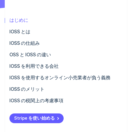
パートナー
Climate
Stripe App Marketplace
カーボンリムーバル
はじめに
Identity
オンライン本人確認
IOSS とは
IOSS の仕組み
OSS と IOSS の違い
Stripe Sessions 2026
IOSS を利用できる会社
Stripe が AI の経済インフラをどのように構築しているかを
ご覧ください。
物的価値とは
IOSS を使用するオンライン小売業者が負う義務
こちらをご覧ください
IOSS のメリット
企業にとってのメリット
IOSS の税関上の考慮事項
顧客にとってのメリット
Stripe を使い始める
税務当局にとってのメリット