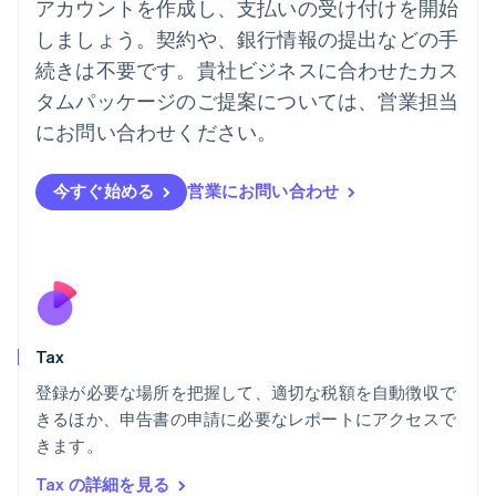
ドイツ
アカウントを作成し、支払いの受け付けを開始
Deutsch
English
しましょう。契約や、銀行情報の提出などの手
ニュージーランド
続きは不要です。貴社ビジネスに合わせたカス
English
ノルウェー
タムパッケージのご提案については、営業担当
English
にお問い合わせください。
ハンガリー
English
フィンランド
今すぐ始める
営業にお問い合わせ
English
Svenska
ブラジル
Português
English
フランス
Français
English
ブルガリア
English
Tax
ベルギー
Nederlands
Français
Deutsch
English
登録が必要な場所を把握して、適切な税額を自動徴収で
ポーランド
きるほか、申告書の申請に必要なレポートにアクセスで
English
きます。
ポルトガル
Português
English
Tax の詳細を見る
マルタ