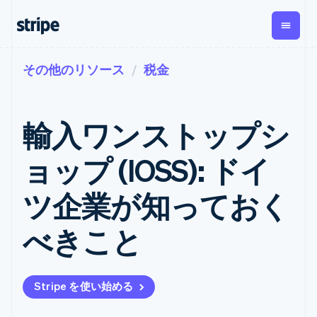
その他のリソース
税金
企業規模別
ドキュメント
学ぶ
支払い
収益
資金管
プラッ
理
フォー
大企業向け
Stripe のドキュメント
ブログ
とマー
Payments
Billing
スタートアップ向け
API リファレンス
導入事例
輸入ワンストップシ
オンライン決
経常収益
ットプ
Global
ライブラリと SDK
ガイド
済
Metronome
Payouts
イス
Stripe Apps
Managed
ョップ (IOSS): ドイ
従量課金
Payments
第三者
Connec
ユースケース別
マーチャント
サブスクリ
への入
サポート
プション
オブレコード
金
ツ企業が知っておく
プラッ
ガイド
エージェンティックコマ
サブスクリ
ソリューショ
Payment links
フォー
ース
サポートに問い合わせる
プションの
ン
決済の
E コマース / ECサイト
オンライン決済を受け付
管理サポートプラン
コーディング
管理
Invoicing
べきこと
築
埋込型金融
け
プロフェッショナルサー
1 回限りまた
不要の決済ペ
請求・財務関連
構築済みの決済を実装
ビス
は継続
ージ
Checkout
グローバルビジネス
プラットフォームまたは
構築済み決済
Tax
アプリ内決済
マーケットプレイスを構
消費税と
UI
Stripe を使い始める
マーケットプレイス
築する
VAT の自動
Elements
資金管理
サブスクリプションを管
柔軟な UI コン
計算
Revenue
会社
プラットフォーム
理