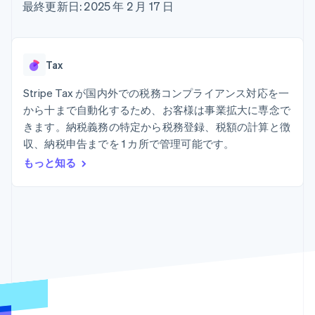
Recognition
ポーネント
最終更新日: 2025 年 2 月 17 日
SaaS
従量課金請求を提供
決済手段
製品ロードマップ
ステーブルコイン担保型
会計管理の
125 以上の決
Sessions 年次カンファ
のカードを発行
自動化
済手段を利用
レンス
エージェントによるサー
Stripe
可能
Terminal
採用情報
ビスのプロビジョニング
Tax
Sigma
業種別
対面支払い
ニュースルーム
と管理
カスタムレ
Authorization
Stripe Press
Stripe Tax が国内外での税務コンプライアンス対応を一
ポート
Boost
AI 企業
Data
決済成功率の
から十まで自動化するため、お客様は事業拡大に専念で
クリエイターエコノミ―
Pipeline
最適化
ゲーム
きます。納税義務の特定から税務登録、税額の計算と徴
リソース
データの同
Link
ホスピタリティ、旅行、
お問い合わせ
収、納税申告までを 1 カ所で管理可能です。
期
スピーディー
レジャー
な決済
保険
アプリへの導入
もっと知る
営業にお問い合わせ
メディアおよびエンター
コードサンプル
パートナーになる
テインメント
開発者のブログ
非営利団体
API ステータス
プロフェッショナルサー
その他
ビス
Product roadmap
パブリックセクター
今後の予定を確認
小売業
Radar
不正防止
エコシステム
Atlas
スタートアップの企業設立