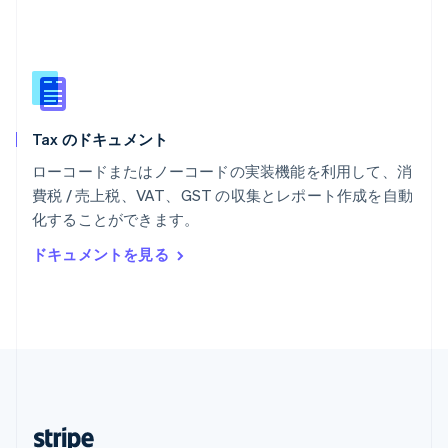
English
マレーシア
English
简体中文
メキシコ
Español
English
ラトビア
Tax のドキュメント
English
リトアニア
ローコードまたはノーコードの実装機能を利用して、消
English
費税 / 売上税、VAT、GST の収集とレポート作成を自動
リヒテンシュタイン
化することができます。
Deutsch
English
ルーマニア
ドキュメントを見る
English
ルクセンブルグ
Français
Deutsch
English
中国香港特別行政区
English
简体中文
中国本土
简体中文
English
日本
日本語
English