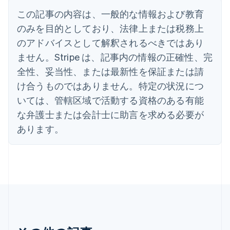
アラブ首長国連邦
この記事の内容は、一般的な情報および教育
English
イギリス
のみを目的としており、法律上または税務上
English
のアドバイスとして解釈されるべきではあり
イタリア
Italiano
English
ません。Stripe は、記事内の情報の正確性、完
インド
全性、妥当性、または最新性を保証または請
English
エストニア
け合うものではありません。特定の状況につ
English
いては、管轄区域で活動する資格のある有能
オーストラリア
な弁護士または会計士に助言を求める必要が
English
オーストリア
あります。
Deutsch
English
オランダ
Nederlands
English
カナダ
English
Français
キプロス
English
ギリシア
English