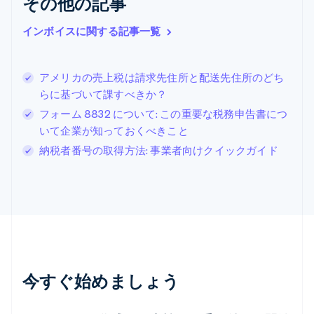
その他の記事
クロアチア
English
Italiano
ジブラルタル
インボイスに関する記事一覧
English
シンガポール
English
简体中文
アメリカの売上税は請求先住所と配送先住所のどち
スイス
らに基づいて課すべきか？
Deutsch
Français
Italiano
English
フォーム 8832 について: この重要な税務申告書につ
スウェーデン
Svenska
English
いて企業が知っておくべきこと
スペイン
納税者番号の取得方法: 事業者向けクイックガイド
Español
English
スロバキア
English
スロベニア
English
Italiano
タイ
ไทย
English
チェコ共和国
English
今すぐ始めましょう
デンマーク
English