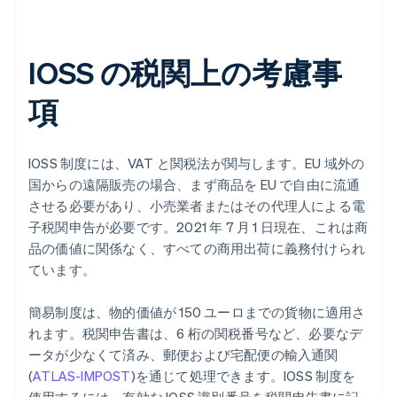
IOSS の税関上の考慮事
項
IOSS 制度には、VAT と関税法が関与します。EU 域外の
国からの遠隔販売の場合、まず商品を EU で自由に流通
させる必要があり、小売業者またはその代理人による電
子税関申告が必要です。2021 年 7 月 1 日現在、これは商
品の価値に関係なく、すべての商用出荷に義務付けられ
ています。
簡易制度は、物的価値が 150 ユーロまでの貨物に適用さ
れます。税関申告書は、6 桁の関税番号など、必要なデ
ータが少なくて済み、郵便および宅配便の輸入通関
(
ATLAS-IMPOST
)を通じて処理できます。IOSS 制度を
使用するには、有効な IOSS 識別番号を税関申告書に記