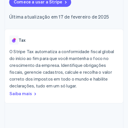
flexíveis de IU
Comece a usar a Stripe
Recognition
Marketplaces
Gerenciar assinaturas
Formas de
Automação
Plano de ação do
Gestão dos valores
Ofereça cobrança por
pagamento
contábil
produto
Plataformas
uso
Última atualização em 17 de fevereiro de 2025
Acesso a mais
Stripe Sigma
Conferência anual das
SaaS
Emita cartões
de 125
Relatórios
sessões
respaldados por
Terminal
personalizados
Carreiras
stablecoins
Pagamentos
Data Pipeline
Sala de imprensa
Provisione e gerencie
presenciais
Sincronização
Stripe Press
Tax
serviços com agentes
Por setor
Authorization
de dados
Boost
O Stripe Tax automatiza a conformidade fiscal global
Otimizações
Empresas de IA
do início ao fim para que você mantenha o foco no
de aceitação
Economia de criadores
Contato
Recursos
crescimento da empresa. Identifique obrigações
Link
Checkout
Jogos
fiscais, gerencie cadastros, calcule e recolha o valor
Fale com a equipe de
Hospitalidade, viagens
Integrações de
acelerado
vendas
correto dos impostos em todo o mundo e habilite
e lazer
aplicativos
Financial
Seja um parceiro
declarações, tudo em um só lugar.
Seguros
Exemplos de códigos
Connections
Mídia e entretenimento
Blog de
Dados de
Saiba mais
desenvolvedores
contas
Organizações sem fins
Status da API
vinculadas
lucrativos
Serviços profissionais
Setor público
Mais
Varejo
Product roadmap