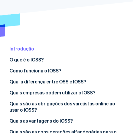
Veja o que está chegando
Radar
Ecossistema
Prevenção de fraudes
Parceiros
Atlas
Stripe App Marketplace
Incorporação de startups
Climate
Remoção de carbono
Introdução
Identity
O que é o IOSS?
Verificação de identidade
Como funciona o IOSS?
Qual a diferença entre OSS e IOSS?
Quais empresas podem utilizar o IOSS?
Stripe Sessions 2026
Veja como a Stripe está construindo a infraestrutura econ
O que é o valor material?
Quais são as obrigações dos varejistas online ao
Assista agora
usar o IOSS?
Quais as vantagens do IOSS?
Vantagens para empresas
Quais são as considerações alfandegárias para o