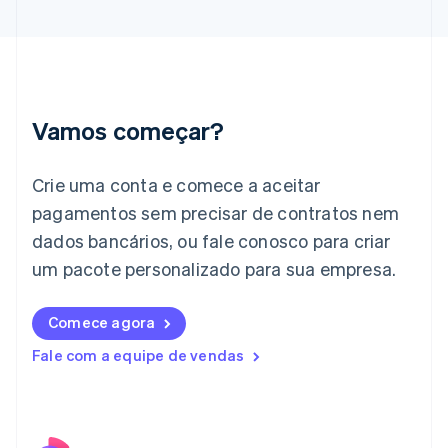
Grécia
English
Hungria
English
Índia
English
Vamos começar?
Irlanda
English
Crie uma conta e comece a aceitar
Itália
Italiano
English
pagamentos sem precisar de contratos nem
Japão
dados bancários, ou fale conosco para criar
日本語
English
Letônia
um pacote personalizado para sua empresa.
English
Liechtenstein
Comece agora
Deutsch
English
Lituânia
Fale com a equipe de vendas
English
Luxemburgo
Français
Deutsch
English
Malásia
English
简体中文