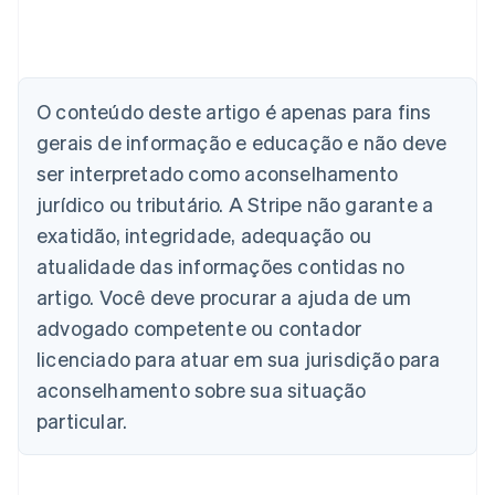
O conteúdo deste artigo é apenas para fins
Alemanha
gerais de informação e educação e não deve
Deutsch
English
Austrália
ser interpretado como aconselhamento
English
jurídico ou tributário. A Stripe não garante a
Áustria
Deutsch
English
exatidão, integridade, adequação ou
Bélgica
atualidade das informações contidas no
Nederlands
Français
Deutsch
English
Brasil
artigo. Você deve procurar a ajuda de um
Português
English
advogado competente ou contador
Bulgária
licenciado para atuar em sua jurisdição para
English
Canadá
aconselhamento sobre sua situação
English
Français
particular.
China continental
简体中文
English
Chipre
English