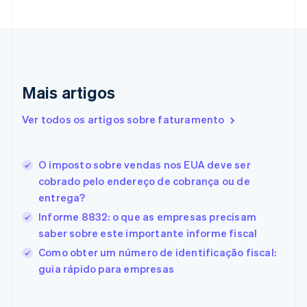
Croácia
English
Italiano
Dinamarca
English
Emirados Árabes Unidos
English
Mais artigos
Eslováquia
English
Ver todos os artigos sobre faturamento
Eslovênia
English
Italiano
Espanha
O imposto sobre vendas nos EUA deve ser
Español
English
cobrado pelo endereço de cobrança ou de
Estados Unidos
entrega?
English
Español
简体中文
Estônia
Informe 8832: o que as empresas precisam
English
saber sobre este importante informe fiscal
Finlândia
Como obter um número de identificação fiscal:
English
Svenska
França
guia rápido para empresas
Français
English
Gibraltar
English