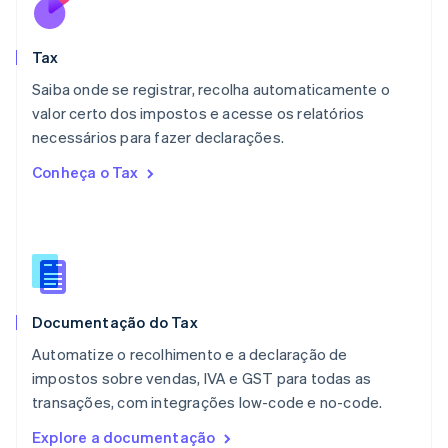
Malta
English
Tax
México
Español
English
Saiba onde se registrar, recolha automaticamente o
Noruega
valor certo dos impostos e acesse os relatórios
English
necessários para fazer declarações.
Nova Zelândia
English
Conheça o Tax
Países Baixos
Nederlands
English
Polônia
English
Portugal
Português
English
RAE de Hong Kong, China
Documentação do Tax
English
简体中文
Reino Unido
Automatize o recolhimento e a declaração de
English
impostos sobre vendas, IVA e GST para todas as
República Tcheca
transações, com integrações low-code e no-code.
English
Romênia
Explore a documentação
English