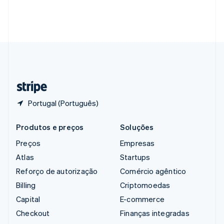
Singapura
English
简体中文
Suécia
Svenska
English
Suíça
Deutsch
Français
Italiano
English
Tailândia
ไทย
English
Portugal (Português)
Produtos e preços
Soluções
Preços
Empresas
Atlas
Startups
Reforço de autorização
Comércio agêntico
Billing
Criptomoedas
Capital
E-commerce
Checkout
Finanças integradas