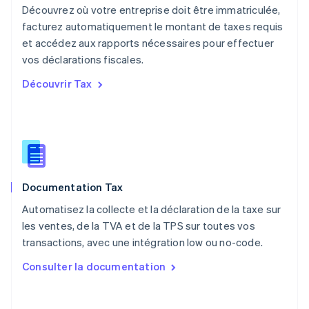
Nouvelle-Zélande
Découvrez où votre entreprise doit être immatriculée,
English
facturez automatiquement le montant de taxes requis
Pays-Bas
et accédez aux rapports nécessaires pour effectuer
Nederlands
English
vos déclarations fiscales.
Pologne
English
Découvrir Tax
Portugal
Português
English
R.A.S. de Hong Kong, Chine
English
简体中文
République tchèque
English
Roumanie
Documentation Tax
English
Royaume-Uni
Automatisez la collecte et la déclaration de la taxe sur
English
les ventes, de la TVA et de la TPS sur toutes vos
Singapour
transactions, avec une intégration low ou no-code.
English
简体中文
Slovaquie
Consulter la documentation
English
Slovénie
English
Italiano