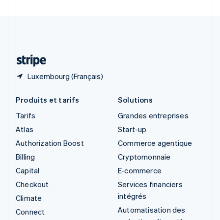
Suède
Svenska
English
Suisse
Deutsch
Français
Italiano
English
Thaïlande
ไทย
English
Luxembourg (Français)
Produits et tarifs
Solutions
Tarifs
Grandes entreprises
Atlas
Start-up
Authorization Boost
Commerce agentique
Billing
Cryptomonnaie
Capital
E-commerce
Checkout
Services financiers
intégrés
Climate
Automatisation des
Connect