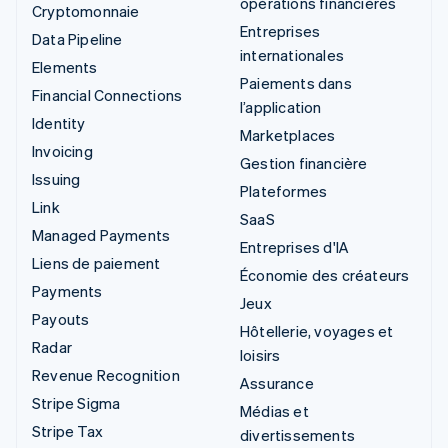
opérations financières
Cryptomonnaie
Entreprises
Data Pipeline
internationales
Elements
Paiements dans
Financial Connections
l’application
Identity
Marketplaces
Invoicing
Gestion financière
Issuing
Plateformes
Link
SaaS
Managed Payments
Entreprises d'IA
Liens de paiement
Économie des créateurs
Payments
Jeux
Payouts
Hôtellerie, voyages et
Radar
loisirs
Revenue Recognition
Assurance
Stripe Sigma
Médias et
Stripe Tax
divertissements