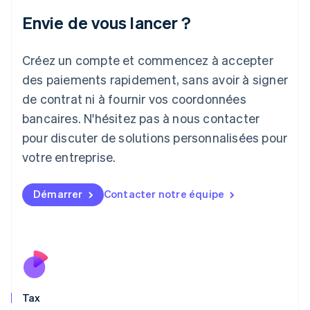
Irlande
Envie de vous lancer ?
English
Italie
Italiano
English
Créez un compte et commencez à accepter
Japon
日本語
English
des paiements rapidement, sans avoir à signer
Lettonie
de contrat ni à fournir vos coordonnées
English
bancaires. N'hésitez pas à nous contacter
Liechtenstein
pour discuter de solutions personnalisées pour
Deutsch
English
Lituanie
votre entreprise.
English
Luxembourg
Français
Deutsch
English
Démarrer
Contacter notre équipe
Malaisie
English
简体中文
Malte
English
Mexique
Español
English
Norvège
Tax
English