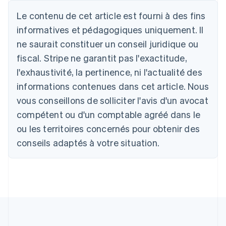
Le contenu de cet article est fourni à des fins
Allemagne
informatives et pédagogiques uniquement. Il
Deutsch
English
ne saurait constituer un conseil juridique ou
Australie
fiscal. Stripe ne garantit pas l'exactitude,
English
Autriche
l'exhaustivité, la pertinence, ni l'actualité des
Deutsch
English
informations contenues dans cet article. Nous
Belgique
vous conseillons de solliciter l'avis d'un avocat
Nederlands
Français
Deutsch
English
Brésil
compétent ou d'un comptable agréé dans le
Português
English
ou les territoires concernés pour obtenir des
Bulgarie
English
conseils adaptés à votre situation.
Canada
English
Français
Chine continentale
简体中文
English
Chypre
English
Croatie
English
Italiano