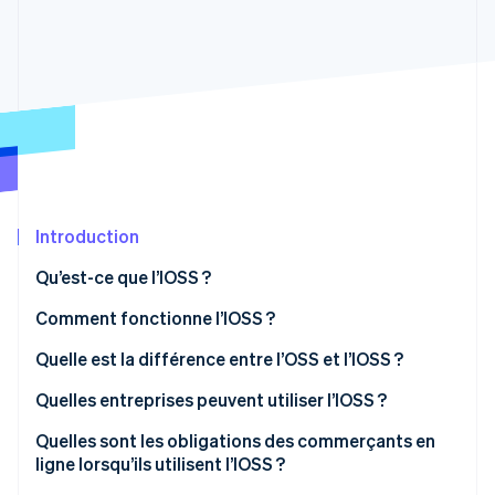
Découvrez les prochaines évolutions
Commerce en ligne
Radar
Prévention de la fraude
Écosystème
Atlas
Constitution de start-up
Partenaires
Climate
Stripe App Marketplace
Élimination du carbone
Identity
Vérification de l'identité
Introduction
Qu’est-ce que l’IOSS ?
Comment fonctionne l’IOSS ?
Quelle est la différence entre l’OSS et l’IOSS ?
Stripe Sessions 2026
Découvrez comment Stripe construit l’infrastructure écono
Quelles entreprises peuvent utiliser l’IOSS ?
Regarder la vidéo
Qu’est-ce que la valeur matérielle ?
Quelles sont les obligations des commerçants en
ligne lorsqu’ils utilisent l’IOSS ?