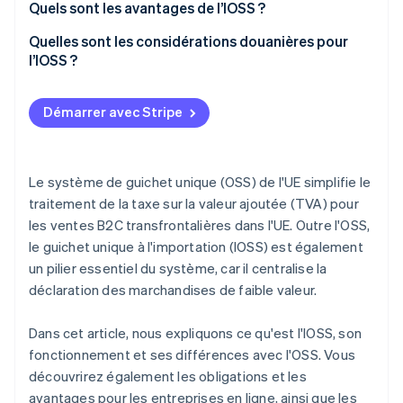
Quels sont les avantages de l’IOSS ?
Avantages pour les entreprises
Quelles sont les considérations douanières pour
l’IOSS ?
Avantages pour les clients
Avantages pour les autorités fiscales
Démarrer avec Stripe
Le système de guichet unique (OSS) de l'UE simplifie le
traitement de la taxe sur la valeur ajoutée (TVA) pour
les ventes B2C transfrontalières dans l'UE. Outre l'OSS,
le guichet unique à l'importation (IOSS) est également
un pilier essentiel du système, car il centralise la
déclaration des marchandises de faible valeur.
Dans cet article, nous expliquons ce qu'est l'IOSS, son
fonctionnement et ses différences avec l'OSS. Vous
découvrirez également les obligations et les
avantages pour les entreprises en ligne, ainsi que les