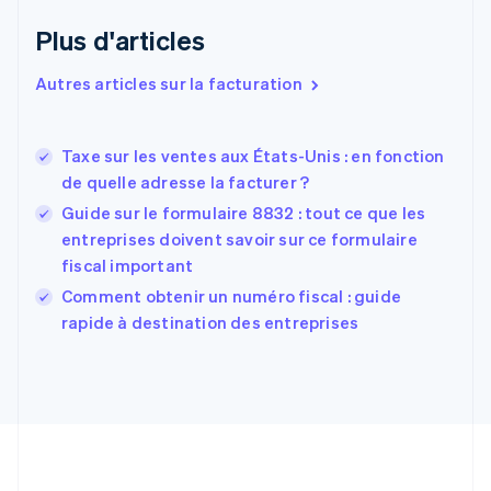
Danemark
English
Plus d'articles
Émirats arabes unis
English
Autres articles sur la facturation
Espagne
Español
English
Estonie
Taxe sur les ventes aux États-Unis : en fonction
English
de quelle adresse la facturer ?
États-Unis
Guide sur le formulaire 8832 : tout ce que les
English
Español
简体中文
Finlande
entreprises doivent savoir sur ce formulaire
English
Svenska
fiscal important
France
Comment obtenir un numéro fiscal : guide
Français
English
rapide à destination des entreprises
Gibraltar
English
Grèce
English
Hongrie
English
Inde
English