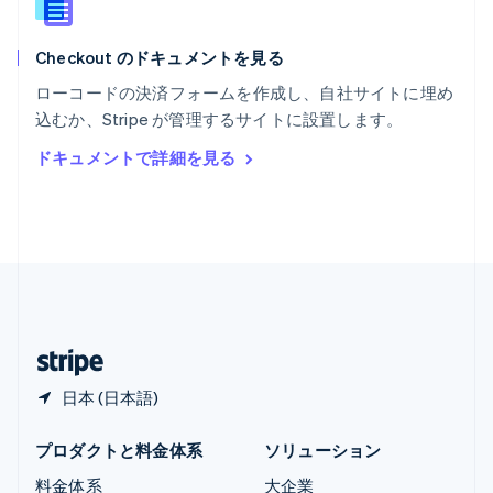
ラトビア
English
Checkout のドキュメントを見る
リトアニア
English
ローコードの決済フォームを作成し、自社サイトに埋め
リヒテンシュタイン
込むか、Stripe が管理するサイトに設置します。
Deutsch
English
ルーマニア
ドキュメントで詳細を見る
English
ルクセンブルグ
Français
Deutsch
English
中国香港特別行政区
English
简体中文
中国本土
简体中文
English
日本
日本語
English
日本 (日本語)
プロダクトと料金体系
ソリューション
料金体系
大企業