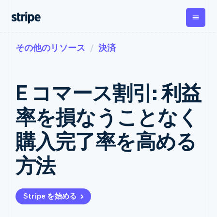
その他のリソース
決済
企業規模別
ドキュメント
学ぶ
支払い
収益
資金管
プラッ
理
フォー
大企業向け
Stripe のドキュメント
ブログ
とマー
Payments
Billing
スタートアップ向け
API リファレンス
導入事例
E コマース割引: 利益
オンライン決
経常収益
ットプ
Global
ライブラリと SDK
ガイド
済
Metronome
Payouts
イス
Stripe Apps
Managed
率を損なうことなく
従量課金
Payments
第三者
Connec
ユースケース別
マーチャント
サブスクリ
への入
サポート
プション
オブレコード
金
購入完了率を高める
プラッ
ガイド
エージェンティックコマ
サブスクリ
ソリューショ
Payment links
フォー
ース
サポートに問い合わせる
プションの
ン
決済の
E コマース / ECサイト
オンライン決済を受け付
管理サポートプラン
コーディング
管理
Invoicing
方法
築
埋込型金融
け
プロフェッショナルサー
1 回限りまた
不要の決済ペ
請求・財務関連
構築済みの決済を実装
ビス
は継続
ージ
Checkout
グローバルビジネス
プラットフォームまたは
構築済み決済
Tax
アプリ内決済
マーケットプレイスを構
消費税と
UI
Stripe を始める
マーケットプレイス
築する
VAT の自動
Elements
資金管理
サブスクリプションを管
柔軟な UI コン
計算
Revenue
会社
プラットフォーム
理