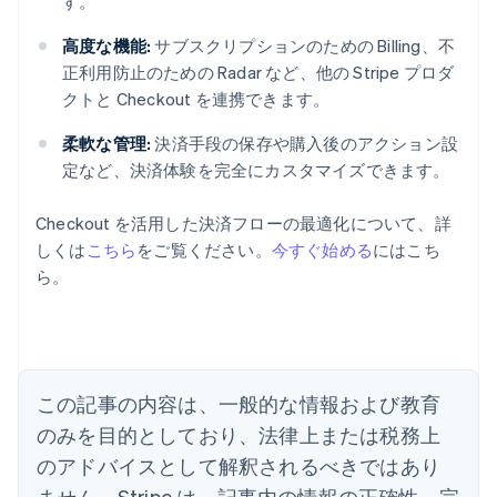
す。
高度な機能:
サブスクリプションのための Billing、不
正利用防止のための Radar など、他の Stripe プロダ
クトと Checkout を連携できます。
柔軟な管理:
決済手段の保存や購入後のアクション設
定など、決済体験を完全にカスタマイズできます。
Checkout を活用した決済フローの最適化について、詳
しくは
こちら
をご覧ください。
今すぐ始める
にはこち
ら。
アイルランド
English
アメリカ
English
Español
简体中文
アラブ首長国連邦
この記事の内容は、一般的な情報および教育
English
イギリス
のみを目的としており、法律上または税務上
English
のアドバイスとして解釈されるべきではあり
イタリア
Italiano
English
ません。Stripe は、記事内の情報の正確性、完