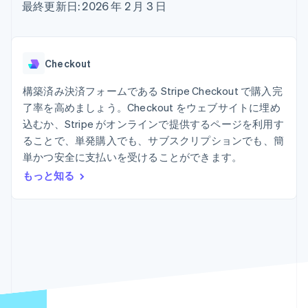
Recognition
ポーネント
最終更新日: 2026 年 2 月 3 日
SaaS
従量課金請求を提供
決済手段
製品ロードマップ
ステーブルコイン担保型
会計管理の
125 以上の決
Sessions 年次カンファ
のカードを発行
自動化
済手段を利用
レンス
エージェントによるサー
Stripe
可能
Terminal
採用情報
ビスのプロビジョニング
Checkout
Sigma
業種別
対面支払い
ニュースルーム
と管理
カスタムレ
Authorization
Stripe Press
構築済み決済フォームである Stripe Checkout で購入完
ポート
Boost
AI 企業
Data
決済成功率の
了率を高めましょう。Checkout をウェブサイトに埋め
クリエイターエコノミ―
Pipeline
最適化
ゲーム
込むか、Stripe がオンラインで提供するページを利用す
リソース
データの同
Link
ホスピタリティ、旅行、
お問い合わせ
ることで、単発購入でも、サブスクリプションでも、簡
期
スピーディー
レジャー
単かつ安全に支払いを受けることができます。
な決済
保険
アプリへの導入
営業にお問い合わせ
メディアおよびエンター
コードサンプル
パートナーになる
もっと知る
テインメント
開発者のブログ
非営利団体
API ステータス
プロフェッショナルサー
その他
ビス
Product roadmap
パブリックセクター
今後の予定を確認
小売業
Radar
不正防止
エコシステム
Atlas
スタートアップの企業設立