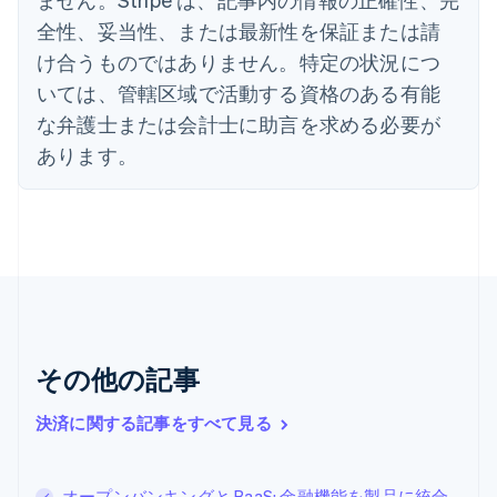
インド
全性、妥当性、または最新性を保証または請
English
エストニア
け合うものではありません。特定の状況につ
English
いては、管轄区域で活動する資格のある有能
オーストラリア
な弁護士または会計士に助言を求める必要が
English
オーストリア
あります。
Deutsch
English
オランダ
Nederlands
English
カナダ
English
Français
キプロス
English
ギリシア
English
その他の記事
クロアチア
English
Italiano
ジブラルタル
決済に関する記事をすべて見る
English
シンガポール
English
简体中文
オープンバンキングと BaaS: 金融機能を製品に統合