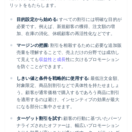
リットをもたらします。
目的設定から始める:
すべての割引には明確な目的が
必要です。例えば、新規顧客の獲得、注文額の増
加、在庫の消化、休眠顧客の再活性化などです。
マージンの把握:
割引を相殺するために必要な追加販
売量を理解することで、売上だけの分野では成功し
て見えても
収益性と成長
性に欠けるプロモーション
を防ぐことができます。
しきい値と条件を戦略的に使用する:
最低注文金額、
対象限定、商品別割引などで具体性を持たせましょ
う。顧客が通常価格で購入するであろう商品に割引
を適用するのは避け、インセンティブの効果が最大
になる部分に集中させます。
ターゲット割引を試す:
顧客の行動に基づいたパーソ
ナライズされたオファーは、幅広いプロモーション