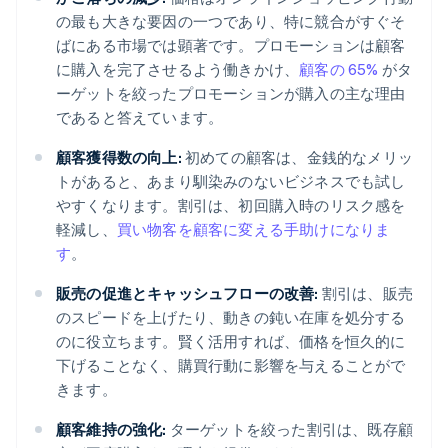
の最も大きな要因の一つであり、特に競合がすぐそ
ばにある市場では顕著です。プロモーションは顧客
に購入を完了させるよう働きかけ、
顧客の 65%
がタ
ーゲットを絞ったプロモーションが購入の主な理由
であると答えています。
顧客獲得数の向上:
初めての顧客は、金銭的なメリッ
トがあると、あまり馴染みのないビジネスでも試し
やすくなります。割引は、初回購入時のリスク感を
軽減し、
買い物客を顧客に変える手助けになりま
す
。
販売の促進とキャッシュフローの改善:
割引は、販売
のスピードを上げたり、動きの鈍い在庫を処分する
のに役立ちます。賢く活用すれば、価格を恒久的に
下げることなく、購買行動に影響を与えることがで
きます。
顧客維持の強化:
ターゲットを絞った割引は、既存顧