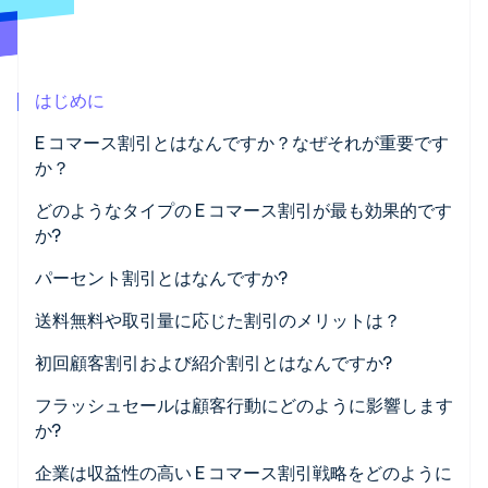
パートナー
Climate
Stripe App Marketplace
カーボンリムーバル
Identity
はじめに
オンライン本人確認
E コマース割引とはなんですか？なぜそれが重要です
か？
どのようなタイプの E コマース割引が最も効果的です
Stripe Sessions 2026
か?
Stripe が AI の経済インフラをどのように構築しているかを
ご覧ください。
パーセント割引とはなんですか?
こちらをご覧ください
送料無料や取引量に応じた割引のメリットは？
初回顧客割引および紹介割引とはなんですか?
フラッシュセールは顧客行動にどのように影響します
か?
企業は収益性の高い E コマース割引戦略をどのように