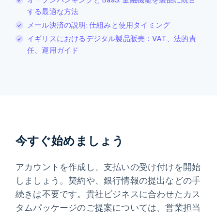
スイス
する最適な方法
Deutsch
Français
Italiano
English
メール決済の説明: 仕組みと使用タイミング
スウェーデン
Svenska
English
イギリスにおけるデジタル製品販売：VAT、法的責
スペイン
任、運用ガイド
Español
English
スロバキア
English
スロベニア
English
Italiano
タイ
ไทย
English
チェコ共和国
English
今すぐ始めましょう
デンマーク
English
ドイツ
アカウントを作成し、支払いの受け付けを開始
Deutsch
English
しましょう。契約や、銀行情報の提出などの手
ニュージーランド
続きは不要です。貴社ビジネスに合わせたカス
English
ノルウェー
タムパッケージのご提案については、営業担当
English