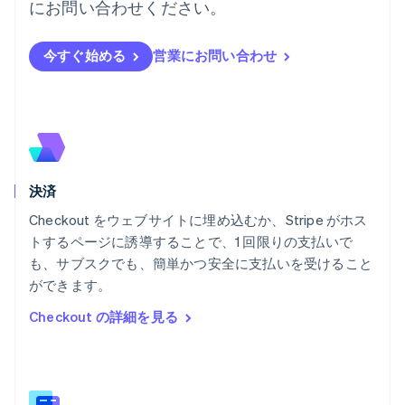
にお問い合わせください。
ハンガリー
English
フィンランド
今すぐ始める
営業にお問い合わせ
English
Svenska
ブラジル
Português
English
フランス
Français
English
ブルガリア
English
決済
ベルギー
Nederlands
Français
Deutsch
English
Checkout をウェブサイトに埋め込むか、Stripe がホス
ポーランド
トするページに誘導することで、1 回限りの支払いで
English
も、サブスクでも、簡単かつ安全に支払いを受けること
ポルトガル
Português
English
ができます。
マルタ
Checkout の詳細を見る
English
マレーシア
English
简体中文
メキシコ
Español
English