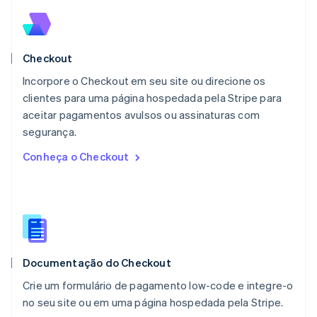
Malásia
English
简体中文
Malta
English
Checkout
México
Español
English
Incorpore o Checkout em seu site ou direcione os
Noruega
clientes para uma página hospedada pela Stripe para
English
aceitar pagamentos avulsos ou assinaturas com
Nova Zelândia
English
segurança.
Países Baixos
Conheça o Checkout
Nederlands
English
Polônia
English
Portugal
Português
English
RAE de Hong Kong, China
English
简体中文
Documentação do Checkout
Reino Unido
English
Crie um formulário de pagamento low-code e integre-o
República Tcheca
no seu site ou em uma página hospedada pela Stripe.
English