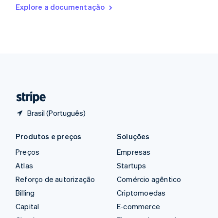
Romênia
Explore a documentação
English
Singapura
English
简体中文
Suécia
Svenska
English
Suíça
Deutsch
Français
Italiano
English
Tailândia
ไทย
English
Brasil (Português)
Produtos e preços
Soluções
Preços
Empresas
Atlas
Startups
Reforço de autorização
Comércio agêntico
Billing
Criptomoedas
Capital
E-commerce