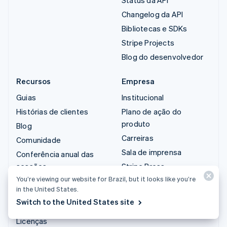
Changelog da API
Bibliotecas e SDKs
Stripe Projects
Blog do desenvolvedor
Recursos
Empresa
Guias
Institucional
Histórias de clientes
Plano de ação do
produto
Blog
Carreiras
Comunidade
Sala de imprensa
Conferência anual das
sessões
Stripe Press
You’re viewing our website for Brazil, but it looks like you’re
Privacidade e termos
Fale com a equipe de
in the United States.
vendas
Atividades proibidas e
Switch to the United States site
restritas
Licenças