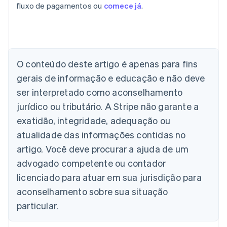
fluxo de pagamentos ou
comece já
.
O conteúdo deste artigo é apenas para fins
Alemanha
gerais de informação e educação e não deve
Deutsch
English
Austrália
ser interpretado como aconselhamento
English
jurídico ou tributário. A Stripe não garante a
Áustria
Deutsch
English
exatidão, integridade, adequação ou
Bélgica
atualidade das informações contidas no
Nederlands
Français
Deutsch
English
Brasil
artigo. Você deve procurar a ajuda de um
Português
English
advogado competente ou contador
Bulgária
licenciado para atuar em sua jurisdição para
English
Canadá
aconselhamento sobre sua situação
English
Français
particular.
China continental
简体中文
English