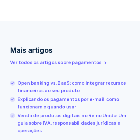
Chipre
English
Croácia
English
Italiano
Dinamarca
English
Emirados Árabes Unidos
English
Mais artigos
Eslováquia
English
Ver todos os artigos sobre pagamentos
Eslovênia
English
Italiano
Espanha
Open banking vs. BaaS: como integrar recursos
Español
English
financeiros ao seu produto
Estados Unidos
English
Español
简体中文
Explicando os pagamentos por e-mail: como
Estônia
funcionam e quando usar
English
Venda de produtos digitais no Reino Unido: Um
Finlândia
guia sobre IVA, responsabilidades jurídicas e
English
Svenska
França
operações
Français
English