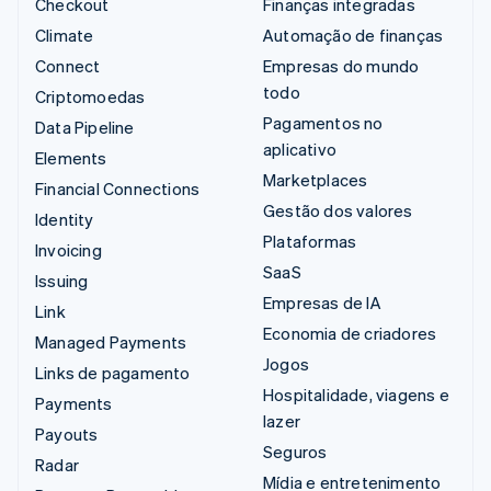
Checkout
Finanças integradas
Climate
Automação de finanças
Connect
Empresas do mundo
todo
Criptomoedas
Pagamentos no
Data Pipeline
aplicativo
Elements
Marketplaces
Financial Connections
Gestão dos valores
Identity
Plataformas
Invoicing
SaaS
Issuing
Empresas de IA
Link
Economia de criadores
Managed Payments
Jogos
Links de pagamento
Hospitalidade, viagens e
Payments
lazer
Payouts
Seguros
Radar
Mídia e entretenimento