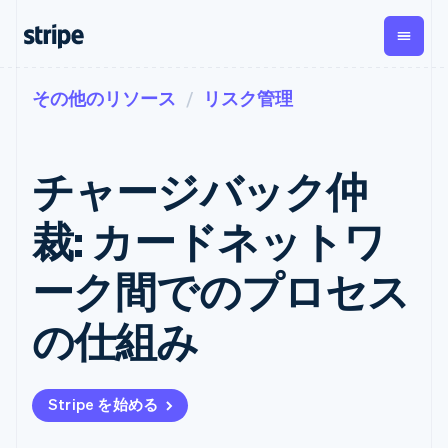
その他のリソース
リスク管理
企業規模別
ドキュメント
学ぶ
支払い
収益
資金管
プラッ
理
フォー
大企業向け
Stripe のドキュメント
ブログ
とマー
Payments
Billing
スタートアップ向け
API リファレンス
導入事例
チャージバック仲
オンライン決
経常収益
ットプ
Global
ライブラリと SDK
ガイド
済
Metronome
Payouts
イス
Stripe Apps
Managed
裁: カードネットワ
従量課金
Payments
第三者
Connec
ユースケース別
マーチャント
サブスクリ
への入
サポート
プション
オブレコード
金
ーク間でのプロセス
プラッ
ガイド
エージェンティックコマ
サブスクリ
ソリューショ
Payment links
フォー
ース
サポートに問い合わせる
プションの
ン
決済の
E コマース / ECサイト
オンライン決済を受け付
管理サポートプラン
コーディング
管理
Invoicing
の仕組み
築
埋込型金融
け
プロフェッショナルサー
1 回限りまた
不要の決済ペ
請求・財務関連
構築済みの決済を実装
ビス
は継続
ージ
Checkout
グローバルビジネス
プラットフォームまたは
構築済み決済
Tax
アプリ内決済
マーケットプレイスを構
消費税と
UI
Stripe を始める
マーケットプレイス
築する
VAT の自動
Elements
資金管理
サブスクリプションを管
柔軟な UI コン
計算
Revenue
会社
プラットフォーム
理