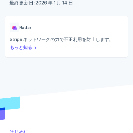
Recognition
ポーネント
最終更新日: 2026 年 1 月 14 日
SaaS
従量課金請求を提供
決済手段
製品ロードマップ
ステーブルコイン担保型
会計管理の
125 以上の決
Sessions 年次カンファ
のカードを発行
自動化
済手段を利用
レンス
エージェントによるサー
Stripe
可能
Terminal
採用情報
ビスのプロビジョニング
Radar
Sigma
業種別
対面支払い
ニュースルーム
と管理
カスタムレ
Authorization
Stripe Press
Stripe ネットワークの力で不正利用を防止します。
ポート
Boost
AI 企業
Data
決済成功率の
クリエイターエコノミ―
もっと知る
Pipeline
最適化
ゲーム
リソース
データの同
Link
ホスピタリティ、旅行、
お問い合わせ
期
スピーディー
レジャー
な決済
保険
アプリへの導入
営業にお問い合わせ
メディアおよびエンター
コードサンプル
パートナーになる
テインメント
開発者のブログ
非営利団体
API ステータス
プロフェッショナルサー
その他
ビス
Product roadmap
パブリックセクター
今後の予定を確認
小売業
Radar
不正防止
エコシステム
Atlas
はじめに
スタートアップの企業設立