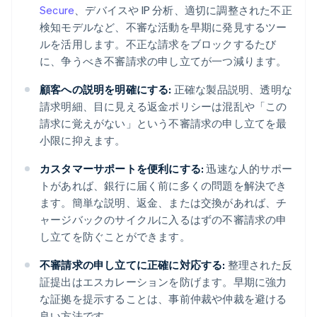
Secure
、デバイスや IP 分析、適切に調整された不正
検知モデルなど、不審な活動を早期に発見するツー
ルを活用します。不正な請求をブロックするたび
に、争うべき不審請求の申し立てが一つ減ります。
顧客への説明を明確にする:
正確な製品説明、透明な
請求明細、目に見える返金ポリシーは混乱や「この
請求に覚えがない」という不審請求の申し立てを最
小限に抑えます。
カスタマーサポートを便利にする:
迅速な人的サポー
トがあれば、銀行に届く前に多くの問題を解決でき
ます。簡単な説明、返金、または交換があれば、チ
ャージバックのサイクルに入るはずの不審請求の申
し立てを防ぐことができます。
不審請求の申し立てに正確に対応する:
整理された反
証提出はエスカレーションを防げます。早期に強力
な証拠を提示することは、事前仲裁や仲裁を避ける
良い方法です。