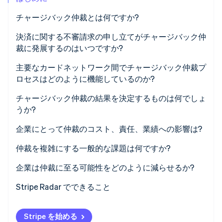
パートナー
Climate
チャージバック仲裁とは何ですか?
Stripe App Marketplace
カーボンリムーバル
決済に関する不審請求の申し立てがチャージバック仲
Identity
裁に発展するのはいつですか?
オンライン本人確認
主要なカードネットワーク間でチャージバック仲裁プ
ロセスはどのように機能しているのか?
Visa
チャージバック仲裁の結果を決定するものは何でしょ
Stripe Sessions 2026
うか?
Stripe が AI の経済インフラをどのように構築しているかを
Mastercard
ご覧ください。
企業にとって仲裁のコスト、責任、業績への影響は?
こちらをご覧ください
仲裁手数料は高額になることがあります
仲裁を複雑にする一般的な課題は何ですか?
実務上の負担は現実です
企業は仲裁に至る可能性をどのように減らせるか?
争われた金額に対する責任は変わりません
Stripe Radar でできること
不審請求の申し立て件数が多いと立場に影響します
Stripe を始める