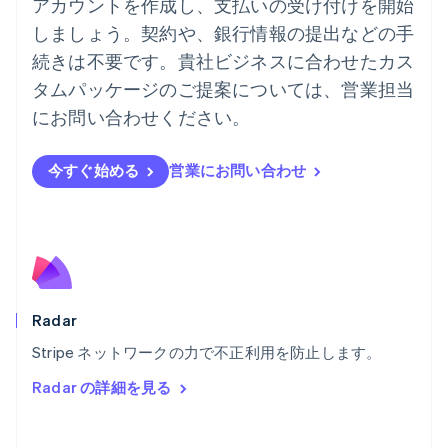
アカウントを作成し、支払いの受け付けを開始
ノルウェー
しましょう。契約や、銀行情報の提出などの手
English
ハンガリー
続きは不要です。貴社ビジネスに合わせたカス
English
タムパッケージのご提案については、営業担当
フィンランド
English
Svenska
にお問い合わせください。
ブラジル
Português
English
フランス
今すぐ始める
営業にお問い合わせ
Français
English
ブルガリア
English
ベルギー
Nederlands
Français
Deutsch
English
ポーランド
English
Radar
ポルトガル
Português
English
Stripe ネットワークの力で不正利用を防止します。
マルタ
Radar の詳細を見る
English
マレーシア
English
简体中文