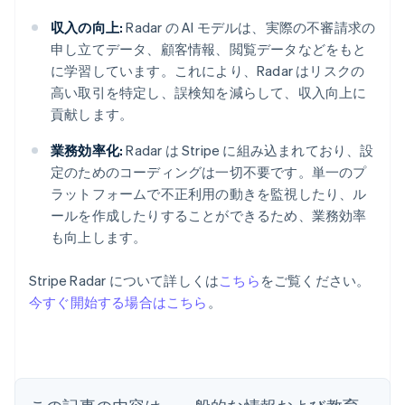
収入の向上:
Radar の AI モデルは、実際の不審請求の
申し立てデータ、顧客情報、閲覧データなどをもと
に学習しています。これにより、Radar はリスクの
高い取引を特定し、誤検知を減らして、収入向上に
貢献します。
業務効率化:
Radar は Stripe に組み込まれており、設
定のためのコーディングは一切不要です。単一のプ
ラットフォームで不正利用の動きを監視したり、ル
ールを作成したりすることができるため、業務効率
も向上します。
アイルランド
Stripe Radar について詳しくは
こちら
をご覧ください。
English
今すぐ開始する場合はこちら
。
アメリカ
English
Español
简体中文
アラブ首長国連邦
English
イギリス
English