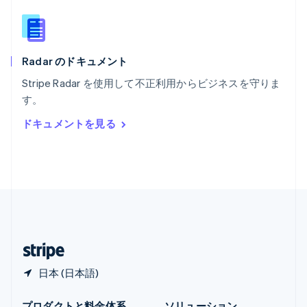
メキシコ
Español
English
ラトビア
English
Radar のドキュメント
リトアニア
English
Stripe Radar を使用して不正利用からビジネスを守りま
リヒテンシュタイン
す。
Deutsch
English
ルーマニア
ドキュメントを見る
English
ルクセンブルグ
Français
Deutsch
English
中国香港特別行政区
English
简体中文
中国本土
简体中文
English
日本
日本語
English
日本 (日本語)
プロダクトと料金体系
ソリューション