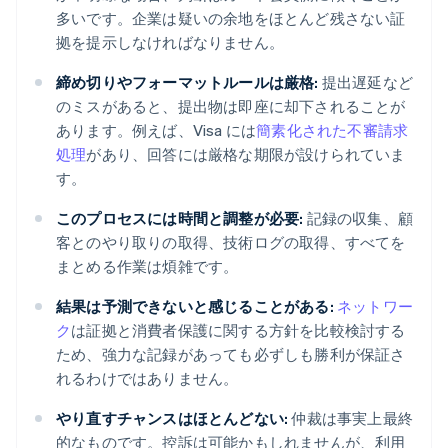
多いです。企業は疑いの余地をほとんど残さない証
拠を提示しなければなりません。
締め切りやフォーマットルールは厳格:
提出遅延など
のミスがあると、提出物は即座に却下されることが
あります。例えば、Visa には
簡素化された不審請求
処理
があり、回答には厳格な期限が設けられていま
す。
このプロセスには時間と調整が必要:
記録の収集、顧
客とのやり取りの取得、技術ログの取得、すべてを
まとめる作業は煩雑です。
結果は予測できないと感じることがある:
ネットワー
ク
は証拠と消費者保護に関する方針を比較検討する
ため、強力な記録があっても必ずしも勝利が保証さ
れるわけではありません。
やり直すチャンスはほとんどない:
仲裁は事実上最終
的なものです。控訴は可能かもしれませんが、利用