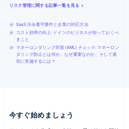
シンガポール
リスク管理に関する記事一覧を見る
English
简体中文
スイス
Deutsch
Français
Italiano
English
SaaS 法令遵守要件と企業の対応方法
スウェーデン
Svenska
English
コスト効率の向上: ドイツのビジネスが知っておくべ
スペイン
きこと
Español
English
マネーロンダリング対策 (AML) チェック: マネーロン
スロバキア
ダリング防止とは何か、なぜ重要なのか、そして適
English
スロベニア
切に実施するには？
English
Italiano
タイ
ไทย
English
チェコ共和国
English
デンマーク
English
ドイツ
今すぐ始めましょう
Deutsch
English
ニュージーランド
English