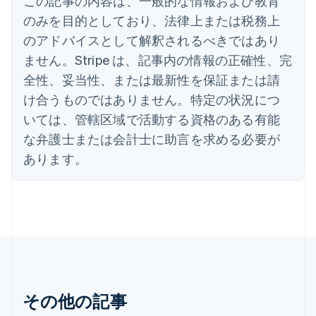
この記事の内容は、一般的な情報および教育
イタリア
のみを目的としており、法律上または税務上
Italiano
English
インド
のアドバイスとして解釈されるべきではあり
English
ません。Stripe は、記事内の情報の正確性、完
エストニア
全性、妥当性、または最新性を保証または請
English
オーストラリア
け合うものではありません。特定の状況につ
English
いては、管轄区域で活動する資格のある有能
オーストリア
Deutsch
English
な弁護士または会計士に助言を求める必要が
オランダ
あります。
Nederlands
English
カナダ
English
Français
キプロス
English
ギリシア
English
クロアチア
English
Italiano
ジブラルタル
その他の記事
English