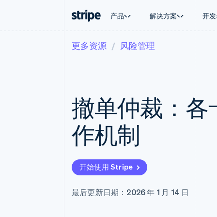
产品
解决方案
开发
更多资源
风险管理
按企业阶段
文档
学习
按应用场
支持
支付
营收
大型企业
Stripe 文档
博客
智能体
获取支
Payments
Billing
初创企业
API 参考文档
客户案例
加密货
托管支
在线支付
经常性收入
库与 SDK
指南
电子商
专业服
Managed Payments
Metronome
Stripe Apps
撤单仲裁：各
嵌入式
备案商家解决方案
按用量计费
财务自
Payment links
Subscriptions
全球化
无代码支付
订阅管理
应用内
作机制
Checkout
Invoicing
交易市
预构建支付界面
一次性或定期账单
资金管
Elements
Tax
平台
灵活的 UI 组件
销售税和增值税自动
SaaS
支付方式
Revenue Recogniti
开始使用 Stripe
支持 125 种以上
会计自动化
Terminal
Stripe Sigma
线下支付
自定义报告
最后更新日期：2026 年 1 月 14 日
Authorization Boost
Data Pipeline
支付成功率优化
数据同步
Link