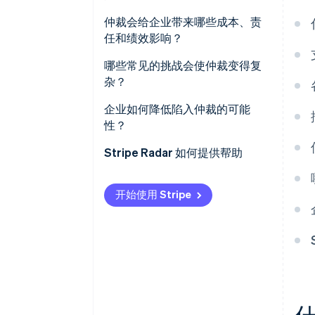
Mastercard
仲裁会给企业带来哪些成本、责
任和绩效影响？
仲裁费用可能很高
哪些常见的挑战会使仲裁变得复
杂？
后勤方面的负担是切实存在的
企业如何降低陷入仲裁的可能
争议金额的责任不会改变
性？
争议数量过高会影响您的信誉
Stripe Radar 如何提供帮助
最终算下来往往得不偿失
开始使用 Stripe