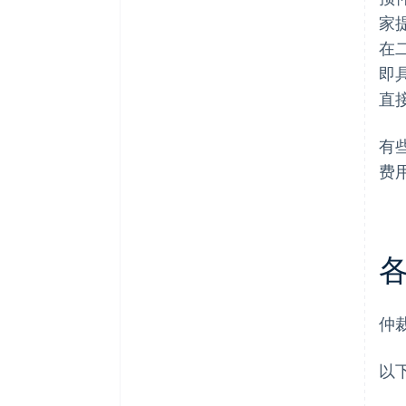
家
在
即
直
有
费
仲
以