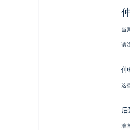
当
请
仲
这
后
准