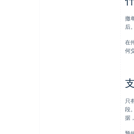
撤
后
在
何
只
段
据
预