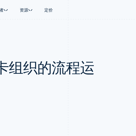
者
资源
定价
景
指南
按行业
公司
资金管理
平台和交易市
商务
持
接受线上付款
AI 企业
产品路线图
Treasury
Connect
币
持方案
实施预置结账流程
创作者经济
Sessions 年度大会
企业财务
平台支付
务
务
构建平台或交易市场
游戏
招聘
Global Payouts
Capital 平台
卡组织的流程运
金融
管理订阅
酒店、旅游与休闲
资讯中心
向第三方打款
客户融资
动化
提供按用量计费
保险
Stripe Press
Capital
Treasury 平
企业
发行稳定币支持的支付卡
媒体与娱乐
企业融资
嵌入式金融服
支付
通过智能体配置和管理服务
非营利组织
Crypto
Issuing
场
专业服务
钱包、稳定币发行和发卡基础设
实体卡和虚拟
理
公共部门
施
零售
化
Crypto Onramp
on
可嵌入的加密货币购买