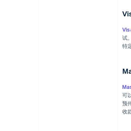
Vi
Vis
试
特
Ma
Ma
可以
预
收