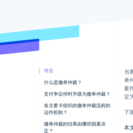
加速结账
Financial Connections
关联金融账户数据
导言
当
单
什么是撤单仲裁？
案
支付争议何时升级为撤单仲裁？
定
各主要卡组织的撤单仲裁流程的
下
运作机制？
Visa
撤单仲裁的结果由哪些因素决
本
定？