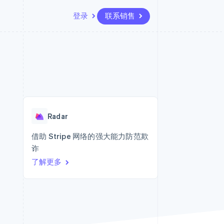
登录
联系销售
资源
生态系统
联系
场
更多
应用集成
合作伙伴
联系销售
Product roadmap
代码示例
Stripe App Marketplace
成为合作伙伴
了解未来规划
开发者博客
版
API 状态
Radar
欺诈防范
台版
Radar
务
Atlas
初创企业注册
借助 Stripe 网络的强大能力防范欺
卡
诈
Climate
碳移除
了解更多
Identity
在线身份验证