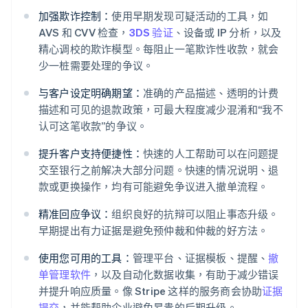
加强欺诈控制：
使用早期发现可疑活动的工具，如
AVS 和 CVV 检查，
3DS 验证
、设备或 IP 分析，以及
精心调校的欺诈模型。每阻止一笔欺诈性收款，就会
少一桩需要处理的争议。
与客户设定明确期望：
准确的产品描述、透明的计费
描述和可见的退款政策，可最大程度减少混淆和“我不
认可这笔收款”的争议。
提升客户支持便捷性：
快速的人工帮助可以在问题提
交至银行之前解决大部分问题。快速的情况说明、退
款或更换操作，均有可能避免争议进入撤单流程。
精准回应争议：
组织良好的抗辩可以阻止事态升级。
早期提出有力证据是避免预仲裁和仲裁的好方法。
使用您可用的工具：
管理平台、证据模板、提醒、
撤
单管理软件
，以及自动化数据收集，有助于减少错误
并提升响应质量。像 Stripe 这样的服务商会协助
证据
提交
，并能帮助企业避免昂贵的后期升级。