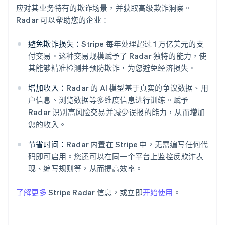
应对其业务特有的欺诈场景，并获取高级欺诈洞察。
Radar 可以帮助您的企业：
避免欺诈损失：
Stripe 每年处理超过 1 万亿美元的支
付交易。这种交易规模赋予了 Radar 独特的能力，使
阿联酋
其能够精准检测并预防欺诈，为您避免经济损失。
English
爱尔兰
增加收入：
Radar 的 AI 模型基于真实的争议数据、用
English
户信息、浏览数据等多维度信息进行训练。赋予
爱沙尼亚
Radar 识别高风险交易并减少误报的能力，从而增加
English
您的收入。
奥地利
Deutsch
English
节省时间：
Radar 内置在 Stripe 中，无需编写任何代
澳大利亚
码即可启用。您还可以在同一个平台上监控反欺诈表
English
巴西
现、编写规则等，从而提高效率。
Português
English
保加利亚
了解更多
Stripe Radar 信息，或立即
开始使用
。
English
比利时
Nederlands
Français
Deutsch
English