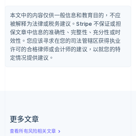
波兰
English
丹麦
本文中的内容仅供一般信息和教育目的，不应
English
被解释为法律或税务建议。Stripe 不保证或担
德国
保文章中信息的准确性、完整性、充分性或时
Deutsch
English
法国
效性。您应该寻求在您的司法管辖区获得执业
Français
English
许可的合格律师或会计师的建议，以就您的特
芬兰
定情况提供建议。
English
Svenska
荷兰
Nederlands
English
加拿大
English
Français
捷克
English
克罗地亚
English
Italiano
拉脱维亚
更多文章
English
立陶宛
查看所有风险相关文章
English