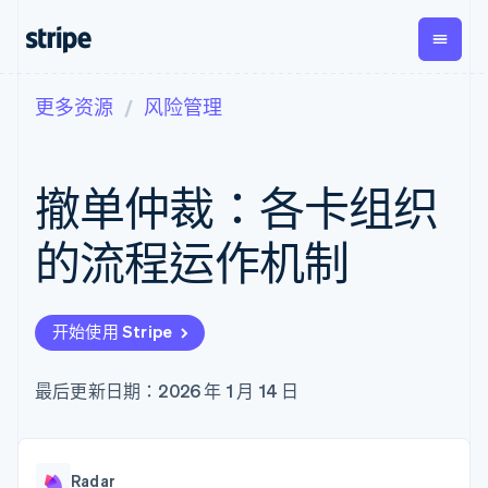
更多资源
风险管理
按企业阶段
文档
学习
支付
营收
资金管
平台
理
易市
大型企业
Stripe 文档
博客
Payments
Billing
初创企业
API 参考文档
客户案例
撤单仲裁：各卡组织
在线支付
经常性收入
Global
Conn
库与 SDK
指南
Managed
Metronome
Payouts
Stripe Apps
Payments
按用量计费
平台
的流程运作机制
备案商家解决
Subscriptions
向第三
按应用场景
方案
方打款
支持
订阅管理
Payment links
Crypto
指南
智能体商务
Invoicing
钱包、
加密货币
获取支持
无代码支付
一次性或定期
开始使用 Stripe
稳定币
电子商务
接受线上付款
托管支持方案
Checkout
账单
发行和
嵌入式金融
实施预置结账流程
专业服务
预构建支付界
Tax
发卡基
财务自动化
构建平台或交易市场
最后更新日期：2026 年 1 月 14 日
面
销售税和增值
础设施
全球化企业
管理订阅
Elements
税自动化
应用内支付
提供按用量计费
灵活的 UI 组件
Revenue
交易市场
发行稳定币支持的支付卡
Payment
Recognition
公司
资金管理
通过智能体配置和管理服
methods
会计自动化
Radar
平台
务