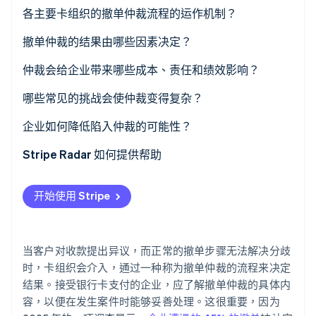
各主要卡组织的撤单仲裁流程的运作机制？
Visa
撤单仲裁的结果由哪些因素决定？
Stripe Sessions 2026
了解 Stripe 如何为 AI 构建经济基础设施。
Mastercard
仲裁会给企业带来哪些成本、责任和绩效影响？
立即观看
仲裁费用可能很高
哪些常见的挑战会使仲裁变得复杂？
后勤方面的负担是切实存在的
企业如何降低陷入仲裁的可能性？
争议金额的责任不会改变
Stripe Radar 如何提供帮助
争议数量过高会影响您的信誉
开始使用 Stripe
最终算下来往往得不偿失
当客户对收款提出异议，而正常的撤单步骤无法解决分歧
时，卡组织会介入，通过一种称为撤单仲裁的流程来决定
结果。接受银行卡支付的企业，应了解撤单仲裁的具体内
容，以便在发生案件时能够妥善处理。这很重要，因为