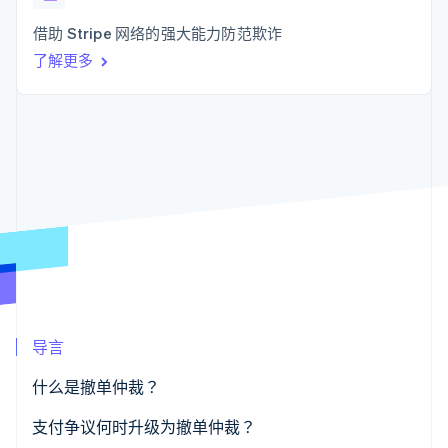
接入 125+ 种支
Stripe Sigma
产品路线图
SaaS
付方式
自定义报告
Sessions 年度大会
借助 Stripe 网络的强大能力防范欺诈
Authorization
Data Pipeline
招聘
Boost
数据同步
了解更多
资讯中心
支付成功率优
资源
Stripe Press
化
按行业
Link
应用集成
加速结账
AI 企业
代码示例
创作者经济
开发者博客
联系
游戏
API 状态
酒店、旅游与休闲
联系销售
保险
成为合作伙伴
更多
媒体与娱乐
Product roadmap
非营利组织
了解未来规划
专业服务
公共部门
Radar
零售
欺诈防范
Atlas
导言
初创企业注册
生态系统
Climate
什么是撤单仲裁？
碳移除
合作伙伴
支付争议何时升级为撤单仲裁？
Stripe App Marketplace