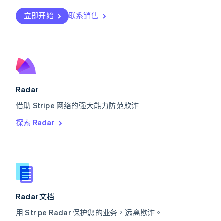
瑞士
Deutsch
Français
Italiano
English
立即开始
联系销售
塞浦路斯
English
斯洛伐克
English
斯洛文尼亚
English
Italiano
泰国
Radar
ไทย
English
希腊
借助 Stripe 网络的强大能力防范欺诈
English
探索 Radar
西班牙
Español
English
新加坡
English
简体中文
新西兰
English
匈牙利
English
Radar 文档
意大利
用 Stripe Radar 保护您的业务，远离欺诈。
Italiano
English