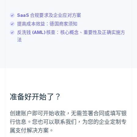
列支敦士登
Deutsch
English
卢森堡
SaaS 合规要求及企业应对方案
Français
Deutsch
English
提高成本效益：德国商家须知
罗马尼亚
反洗钱 (AML) 核查：核心概念、重要性及正确实施方
English
马尔他
法
English
马来西亚
English
简体中文
美国
English
Español
简体中文
墨西哥
Español
English
挪威
准备好开始了？
English
葡萄牙
Português
English
创建账户即可开始收款，无需签署合同或填写银
日本
行信息。您也可以联系我们，为您的企业定制专
日本語
English
瑞典
属支付解决方案。
Svenska
English