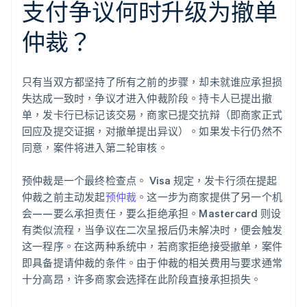
支付争议何时升级为撤单
仲裁？
只有当双方都坚持了所有之前的步骤，却未就谁应承担损
失达成一致时，争议才进入仲裁阶段。持卡人已提出撤
单，发卡行已标记该交易，商家已提交抗辩（即商家正式
回应及提交证据，对撤单提出异议）。如果发卡行仍然不
同意，案件将进入第二轮审核。
预仲裁是一个最终检查点。 Visa 规定，发卡行须在提起
仲裁之前主动发起
预仲裁
。这一步为商家提供了另一个机
会——要么承担责任，要么拒绝承担。Mastercard 则设
有类似流程，当争议在二次呈报后仍未解决时，便会触发
这一程序。在这两种系统中，若商家拒绝接受撤单，案件
即具备提请仲裁的条件。由于仲裁的相关费用与要求通常
十分高昂，许多商家会选择在此阶段直接承担损失。