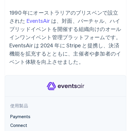
Recognition
ポーネント
SaaS
従量課金請求を提供
決済手段
製品ロードマップ
ステーブルコイン担保型
会計管理の
1990 年にオーストラリアのブリスベンで設立
125 以上の決
Sessions 年次カンファ
のカードを発行
自動化
済手段を利用
レンス
された
EventsAir
エージェントによるサー
は、対面、バーチャル、ハイ
Stripe
可能
Terminal
採用情報
ビスのプロビジョニング
Sigma
ブリッドイベントを開催する組織向けのオール
業種別
対面支払い
ニュースルーム
と管理
カスタムレ
Authorization
Stripe Press
インワンイベント管理プラットフォームです。
ポート
Boost
AI 企業
Data
EventsAir は 2024 年に Stripe と提携し、決済
決済成功率の
クリエイターエコノミ―
Pipeline
最適化
ゲーム
機能を拡充するとともに、主催者や参加者のイ
リソース
データの同
Link
ホスピタリティ、旅行、
お問い合わせ
期
ベント体験を向上させました。
スピーディー
レジャー
な決済
保険
アプリへの導入
営業にお問い合わせ
メディアおよびエンター
コードサンプル
パートナーになる
テインメント
開発者のブログ
非営利団体
API ステータス
プロフェッショナルサー
その他
ビス
Product roadmap
パブリックセクター
今後の予定を確認
小売業
使用製品
Radar
Payments
不正防止
エコシステム
Connect
Atlas
スタートアップの企業設立