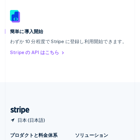
Español
English
ラトビア
English
リトアニア
English
簡単に導入開始
リヒテンシュタイン
わずか 10 分程度で Stripe に登録し利用開始できます。
Deutsch
English
ルーマニア
Stripe の API はこちら
English
ルクセンブルグ
Français
Deutsch
English
中国香港特別行政区
English
简体中文
中国本土
简体中文
English
日本
日本語
English
日本 (日本語)
プロダクトと料金体系
ソリューション