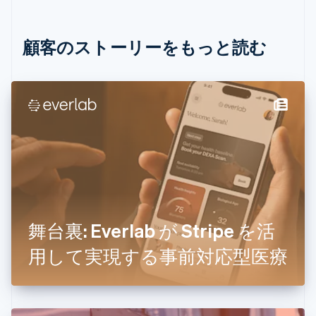
Italiano
English
インド
English
顧客のストーリーをもっと読む
エストニア
English
オーストラリア
English
オーストリア
Deutsch
English
オランダ
Nederlands
English
カナダ
English
Français
キプロス
English
舞台裏: Everlab が Stripe を活
ギリシア
English
用して実現する事前対応型医療
クロアチア
English
Italiano
ジブラルタル
English
シンガポール