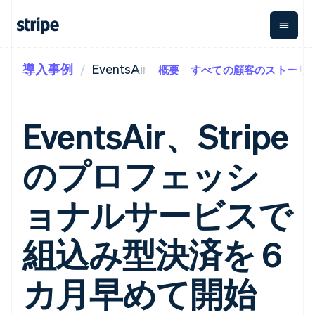
導入事例
EventsAir
概要
すべての顧客のストーリ
企業規模別
ドキュメント
学ぶ
支払い
収益
資金管
プラッ
理
フォー
大企業向け
Stripe のドキュメント
ブログ
とマー
Payments
Billing
スタートアップ向け
API リファレンス
導入事例
EventsAir、Stripe
オンライン決
経常収益
ットプ
Global
ライブラリと SDK
ガイド
済
Metronome
Payouts
イス
Stripe Apps
Managed
のプロフェッシ
従量課金
Payments
第三者
Connec
ユースケース別
マーチャント
サブスクリ
への入
サポート
プション
オブレコード
金
プラッ
ガイド
エージェンティックコマ
ョナルサービスで
サブスクリ
ソリューショ
Payment links
フォー
ース
サポートに問い合わせる
プションの
ン
決済の
E コマース / ECサイト
オンライン決済を受け付
管理サポートプラン
コーディング
管理
Invoicing
築
埋込型金融
け
プロフェッショナルサー
組込み型決済を 6
1 回限りまた
不要の決済ペ
請求・財務関連
構築済みの決済を実装
ビス
は継続
ージ
Checkout
グローバルビジネス
プラットフォームまたは
構築済み決済
Tax
アプリ内決済
マーケットプレイスを構
カ月早めて開始
消費税と
UI
マーケットプレイス
築する
VAT の自動
Elements
資金管理
サブスクリプションを管
柔軟な UI コン
計算
Revenue
会社
プラットフォーム
理