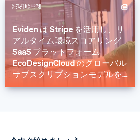
English
简体中文
スイス
Deutsch
Français
Italiano
English
スウェーデン
Eviden は Stripe を活用し、リ
Svenska
English
スペイン
アルタイム環境スコアリング
Español
English
スロバキア
SaaS プラットフォーム
English
EcoDesignCloud のグローバル
スロベニア
English
Italiano
サブスクリプションモデルを
タイ
ไทย
English
立ち上げました。
チェコ共和国
English
デンマーク
English
ドイツ
Deutsch
English
ニュージーランド
English
ノルウェー