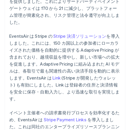
を提供しました。これによりサードパーティペイメント
ゲートウェイは 170 から 21 に減少し、プラットフォー
ム管理が簡素化され、リスク管理と法令遵守が向上しま
した。
EventsAir は Stripe の
Stripe 決済ソリューション
を導入
しました。これには、150 カ国以上の参加者にローカラ
イズされた価格を自動的に提供する Adaptive Pricing が
含まれており、越境収益を増やし、新しい市場への拡大
を促進します。Adaptive Pricing に組み込まれた AI モデ
ルは、各取引で最も関連性の高い決済手段を動的に表示
します。EventsAir は
Link
(Stripe が開発したウォレッ
ト) も有効にしました。Link は登録者の住所と決済情報
を安全に保存・自動入力し、より迅速な取引を実現しま
す。
イベント主催者への請求書発行プロセスを効率化するた
め、EventsAir は
Stripe Payment Links
を導入しまし
た。これは同社のエンタープライズリソースプランニン