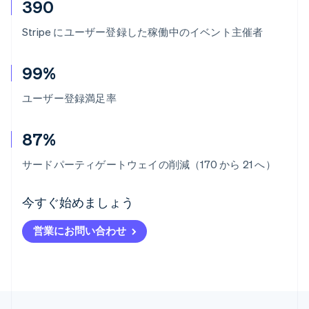
390
Stripe にユーザー登録した稼働中のイベント主催者
99%
ユーザー登録満足率
87%
サードパーティゲートウェイの削減（170 から 21 へ）
アイルランド
今すぐ始めましょう
English
アメリカ
営業にお問い合わせ
English
Español
简体中文
アラブ首長国連邦
English
イギリス
English
イタリア