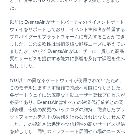
た。
以前は EventsAir がサードパーティのペイメントゲート
ウェイをサポートしており、イベント主催者が希望する
プロバイダーをプラットフォームに導入することができ
ました。この柔軟性は当初多様な顧客ニーズに応えてい
ましたが、やがて EventsAir がユーザーに一貫した高品
質なサービスを提供する能力に影響を及ぼす課題を生み
出しました。
170 以上の異なるゲートウェイが使用されていたため、
このモデルはますます複雑で持続不可能になりました。
各ゲートウェイには広範な手動ユーザー登録プロセスが
必要であり、EventsAir はすべての決済代行業者との関
係管理、今後の変更のバックログの維持、徹底したプラ
ットフォームテストの実施を行わなければなりませんで
した。この複雑さは迅速かつ信頼性の高いサービス提供
を難しくし、同社のアップデート展開や市場のニーズへ