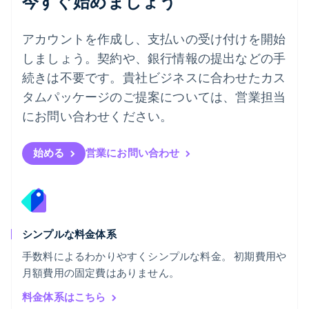
今すぐ始めましょう
English
ハンガリー
アカウントを作成し、支払いの受け付けを開始
English
フィンランド
しましょう。契約や、銀行情報の提出などの手
English
Svenska
続きは不要です。貴社ビジネスに合わせたカス
ブラジル
タムパッケージのご提案については、営業担当
Português
English
フランス
にお問い合わせください。
Français
English
ブルガリア
English
始める
営業にお問い合わせ
ベルギー
Nederlands
Français
Deutsch
English
ポーランド
English
ポルトガル
Português
English
シンプルな料金体系
マルタ
手数料によるわかりやすくシンプルな料金。 初期費用や
English
月額費用の固定費はありません。
マレーシア
English
简体中文
料金体系はこちら
メキシコ