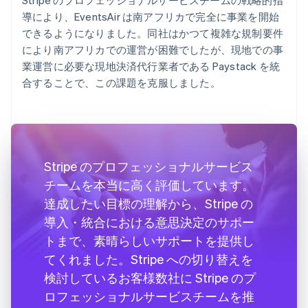
導により、EventsAir は南アフリカで完全に事業を開始
できるようになりました。同社はかつて複雑な規制要件
により南アフリカでの運営が困難でしたが、現地での事
業運営に必要な現地決済代行業者である Paystack を統
合することで、この課題を克服しました。
Stripe のプロフェッショナルサービス
チームを本当に高く評価しています。
達成したい目標の理解から、Stripe の
導入・統合における意思決定のサポー
トまで、素晴らしいサポートを提供し
てくれました。Stripe への切り替えを
検討しているお客様数社に Stripe のプ
ロフェッショナルサービスチームを推