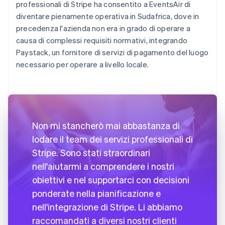
professionali di Stripe ha consentito a EventsAir di
diventare pienamente operativa in Sudafrica, dove in
precedenza l'azienda non era in grado di operare a
causa di complessi requisiti normativi, integrando
Paystack, un fornitore di servizi di pagamento del luogo
necessario per operare a livello locale.
Non mi stancherò mai abbastanza di
lodare il team dei servizi professionali di
Stripe. Sono stati straordinari
nell'aiutarmi a comprendere i nostri
obiettivi e nel supportarci con decisioni
ponderate nella pianificazione e
nell'integrazione di Stripe. Li abbiamo
raccomandati a diversi nostri clienti