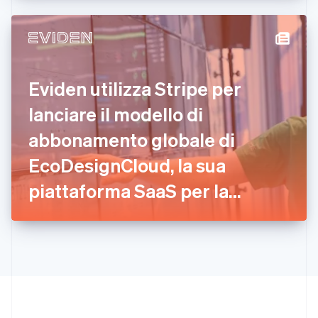
Deutsch
English
Giappone
日本語
English
Gibilterra
English
Grecia
Eviden utilizza Stripe per
English
India
lanciare il modello di
English
Irlanda
abbonamento globale di
English
EcoDesignCloud, la sua
Italia
Italiano
English
piattaforma SaaS per la
Lettonia
English
valutazione ambientale in
Liechtenstein
Deutsch
English
tempo reale.
Lituania
English
Lussemburgo
Français
Deutsch
English
Malaysia