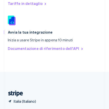
English
Tariffe in dettaglio
Singapore
English
简体中文
Slovacchia
English
Slovenia
English
Italiano
Avvia la tua integrazione
Spagna
Inizia a usare Stripe in appena 10 minuti
Español
English
Stati Uniti
Documentazione di riferimento dell'API
English
Español
简体中文
Svezia
Svenska
English
Svizzera
Deutsch
Français
Italiano
English
Thailandia
ไทย
English
Ungheria
English
Italia (Italiano)