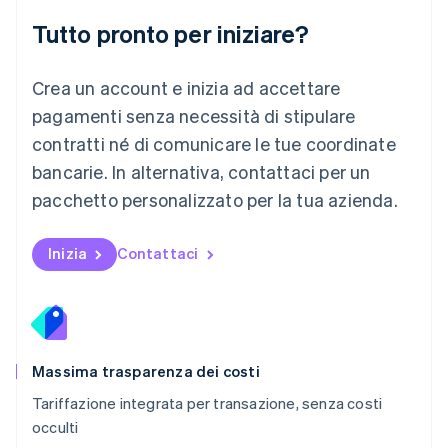
English
简体中文
Tutto pronto per iniziare?
Malta
English
Messico
Crea un account e inizia ad accettare
Español
English
Norvegia
pagamenti senza necessità di stipulare
English
contratti né di comunicare le tue coordinate
Nuova Zelanda
bancarie. In alternativa, contattaci per un
English
Paesi Bassi
pacchetto personalizzato per la tua azienda.
Nederlands
English
Polonia
English
Inizia
Contattaci
Portogallo
Português
English
RAS di Hong Kong, Cina
English
简体中文
Regno Unito
English
Massima trasparenza dei costi
Repubblica Ceca
Tariffazione integrata per transazione, senza costi
English
occulti
Romania