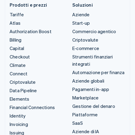
Prodotti e prezzi
Soluzioni
Tariffe
Aziende
Atlas
Start-up
Authorization Boost
Commercio agentico
Billing
Criptovalute
Capital
E-commerce
Checkout
Strumenti finanziari
integrati
Climate
Automazione per finanza
Connect
Aziende globali
Criptovalute
Pagamenti in-app
Data Pipeline
Marketplace
Elements
Gestione del denaro
Financial Connections
Piattaforme
Identity
SaaS
Invoicing
Aziende di IA
Issuing