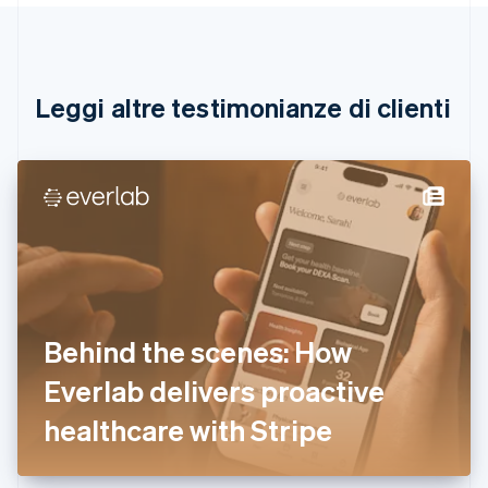
Português
English
Bulgaria
English
Canada
English
Français
Leggi altre testimonianze di clienti
Cina continentale
简体中文
English
Cipro
English
Croazia
English
Italiano
Danimarca
English
Emirati Arabi Uniti
English
Estonia
Behind the scenes: How
English
Everlab delivers proactive
Finlandia
English
Svenska
healthcare with Stripe
Francia
Français
English
Germania