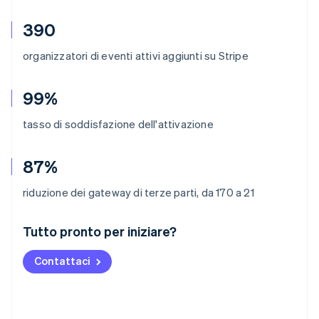
390
organizzatori di eventi attivi aggiunti su Stripe
99%
tasso di soddisfazione dell'attivazione
87%
riduzione dei gateway di terze parti, da 170 a 21
Australia
Tutto pronto per iniziare?
English
Austria
Contattaci
Deutsch
English
Belgio
Nederlands
Français
Deutsch
English
Brasile