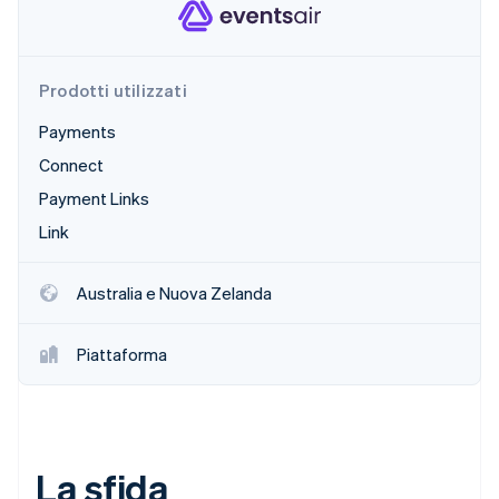
Scopri cosa ti aspetta
Radar
Ecosistema
Prevenzione delle frodi
Prodotti utilizzati
Partner
Atlas
Stripe App Marketplace
Costituzione di start-up
Payments
Climate
Connect
Rimozione del carbonio
Payment Links
Identity
Link
Verifica online dell'identità
Australia e Nuova Zelanda
Piattaforma
Stripe Sessions 2026
Scopri come Stripe sta costruendo l'infrastruttura economi
Guarda ora
La sfida