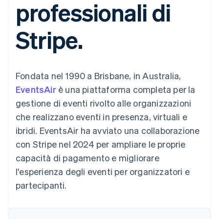
professionali di
utente
Automazione
Gestione del denaro
Gestire gli
flessibile
Metodi di
della contabilità
Roadmap del prodotto
Piattaforme
abbonamenti
pagamento
Stripe Sigma
Conferenza annuale
SaaS
Offrire addebiti in base
Stripe.
Accesso a
Report
Sessions
all'utilizzo
oltre 125
personalizzati
Lavora con noi
Emettere carte
Terminal
Data Pipeline
Sala stampa
garantite da stablecoin
Pagamenti di
Sincronizzazione
Stripe Press
Per settore
persona
dei dati
Esegui il provisioning e
Fondata nel 1990 a Brisbane, in Australia,
Authorization
gestisci i servizi con gli
Boost
Aziende di IA
agenti
EventsAir
è una piattaforma completa per la
Accettazione
Creator economy
Recapiti
gestione di eventi rivolto alle organizzazioni
ottimizzata
Gaming
Link
Ospitalità, viaggi e
Contattaci
che realizzano eventi in presenza, virtuali e
Pagamento
tempo libero
Diventa nostro partner
Risorse
Assicurazione
ibridi. EventsAir ha avviato una collaborazione
accelerato
Media e
Financial
con Stripe nel 2024 per ampliare le proprie
intrattenimento
Integrazioni app
Connections
Organizzazioni non
Esempi di codice
Conti finanziari
capacità di pagamento e migliorare
profit
Blog per sviluppatori
collegati
l'esperienza degli eventi per organizzatori e
Servizi professionali
Stato dell'API
Pubblica
partecipanti.
amministrazione
Commercio al dettaglio
Altro
Product roadmap