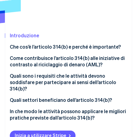
Scopri cosa ti aspetta
Radar
Ecosistema
Prevenzione delle frodi
Partner
Atlas
Stripe App Marketplace
Costituzione di start-up
Introduzione
Climate
Che cos’è l’articolo 314(b) e perché è importante?
Rimozione del carbonio
Come contribuisce l’articolo 314(b) alle iniziative di
Identity
Verifica online dell'identità
contrasto al riciclaggio di denaro (AML)?
Quali sono i requisiti che le attività devono
soddisfare per partecipare ai sensi dell’articolo
314(b)?
Stripe Sessions 2026
Essere un ’istituto finanziario’ ai sensi della legge
Quali settori beneficiano dell’articolo 314(b)?
Scopri come Stripe sta costruendo l'infrastruttura economi
Guarda ora
Registrarsi al FinCEN
Commercianti di metalli preziosi, pietre preziose o
In che modo le attività possono applicare le migliori
gioielli
pratiche previste dall’articolo 314(b)?
Possibilità di condividere informazioni solo per
finalità di antiriciclaggio e antiterrorismo
Casinò e club di gioco
Rinnova lo stato della registrazione
Inizia a utilizzare Stripe