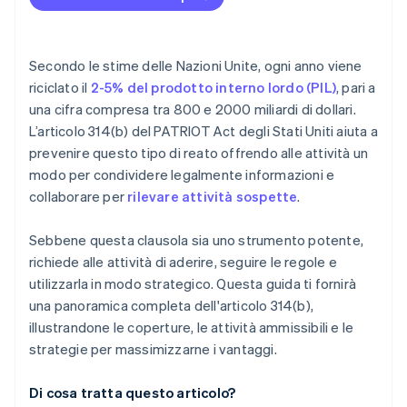
Confermare la registrazione dell’altro istituto
Attività basate su criptovalute e blockchain
Proteggi le informazioni
Proteggere le informazioni condivise
Elaboratori di pagamento e fornitori di servizi
È fondamentale selezionare con cura i propri
finanziari integrati
collaboratori.
Secondo le stime delle Nazioni Unite, ogni anno viene
Applicazione di politiche e procedure adeguate
riciclato il
2-5% del prodotto interno lordo (PIL)
, pari a
Forma il tuo team su ciò che consente l’articolo
una cifra compresa tra 800 e 2000 miliardi di dollari.
314(b)
L’articolo 314(b) del PATRIOT Act degli Stati Uniti aiuta a
Usalo solo quando conta
prevenire questo tipo di reato offrendo alle attività un
modo per condividere legalmente informazioni e
Tratta l’articolo 314(b) come parte di una strategia
collaborare per
rilevare attività sospette
.
più ampia in materia di antiriciclaggio
Sebbene questa clausola sia uno strumento potente,
richiede alle attività di aderire, seguire le regole e
utilizzarla in modo strategico. Questa guida ti fornirà
una panoramica completa dell'articolo 314(b),
illustrandone le coperture, le attività ammissibili e le
strategie per massimizzarne i vantaggi.
Di cosa tratta questo articolo?