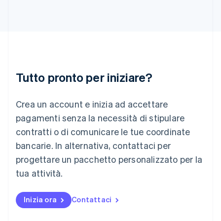
Italia
Italiano
English
Lettonia
English
Liechtenstein
Deutsch
English
Lituania
Tutto pronto per iniziare?
English
Lussemburgo
Crea un account e inizia ad accettare
Français
Deutsch
English
Malaysia
pagamenti senza la necessità di stipulare
English
简体中文
contratti o di comunicare le tue coordinate
Malta
English
bancarie. In alternativa, contattaci per
Messico
progettare un pacchetto personalizzato per la
Español
English
Norvegia
tua attività.
English
Nuova Zelanda
Inizia ora
Contattaci
English
Paesi Bassi
Nederlands
English