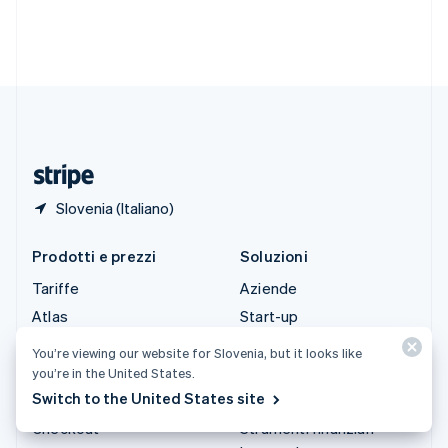
Svezia
Svenska
English
Svizzera
Deutsch
Français
Italiano
English
Thailandia
ไทย
English
Ungheria
English
Slovenia (Italiano)
Prodotti e prezzi
Soluzioni
Tariffe
Aziende
Atlas
Start-up
Authorization Boost
Commercio agentico
You’re viewing our website for Slovenia, but it looks like
Billing
Criptovalute
you’re in the United States.
Switch to the United States site
Capital
E-commerce
Checkout
Strumenti finanziari