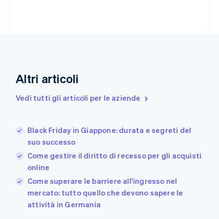
Danimarca
English
Emirati Arabi Uniti
English
Estonia
English
Finlandia
Altri articoli
English
Svenska
Francia
Vedi tutti gli articoli per le aziende
Français
English
Germania
Deutsch
English
Black Friday in Giappone: durata e segreti del
Giappone
日本語
English
suo successo
Gibilterra
Come gestire il diritto di recesso per gli acquisti
English
online
Grecia
English
Come superare le barriere all'ingresso nel
India
mercato: tutto quello che devono sapere le
English
attività in Germania
Irlanda
English