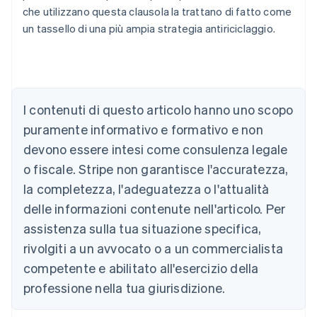
che utilizzano questa clausola la trattano di fatto come
un tassello di una più ampia strategia antiriciclaggio.
Australia
English
Austria
I contenuti di questo articolo hanno uno scopo
Deutsch
English
puramente informativo e formativo e non
Belgio
devono essere intesi come consulenza legale
Nederlands
Français
Deutsch
English
Brasile
o fiscale. Stripe non garantisce l'accuratezza,
Português
English
la completezza, l'adeguatezza o l'attualità
Bulgaria
English
delle informazioni contenute nell'articolo. Per
Canada
assistenza sulla tua situazione specifica,
English
Français
Cina continentale
rivolgiti a un avvocato o a un commercialista
简体中文
English
competente e abilitato all'esercizio della
Cipro
professione nella tua giurisdizione.
English
Croazia
English
Italiano