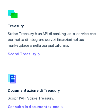
Polonia
English
Portogallo
Português
English
RAS di Hong Kong, Cina
Treasury
English
简体中文
Stripe Treasury è un'API di banking-as-a-service che
Regno Unito
English
permette di integrare servizi finanziari nel tuo
Repubblica Ceca
marketplace o nella tua piattaforma.
English
Scopri Treasury
Romania
English
Singapore
English
简体中文
Slovacchia
English
Slovenia
English
Italiano
Documentazione di Treasury
Spagna
Scopri l'API Stripe Treasury.
Español
English
Stati Uniti
Consulta la documentazione
English
Español
简体中文