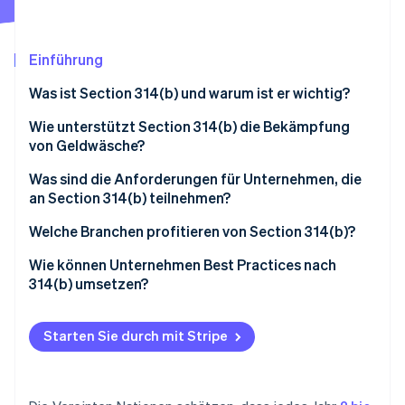
Betrugsprävention
Ecosystem
Atlas
Start-up-Gründung
Partner
Einführung
Stripe App-Marktplatz
Climate
Was ist Section 314(b) und warum ist er wichtig?
CO₂-Entnahme
Identity
Wie unterstützt Section 314(b) die Bekämpfung
Online-Identitätsprüfung
von Geldwäsche?
Was sind die Anforderungen für Unternehmen, die
an Section 314(b) teilnehmen?
Ein „Finanzinstitut“ im Sinne des Gesetzes
Welche Branchen profitieren von Section 314(b)?
Stripe-Sessions 2026
Erfahren Sie, wie Stripe Lösungen für die Wirts
Registrierung bei FinCEN
Händler von Edelmetallen, Edelsteinen oder Juwelen
Wie können Unternehmen Best Practices nach
Jetzt ansehen
314(b) umsetzen?
Informationsweitergabe nur zu Zwecken der
Casinos und Kartenclubs
Geldwäsche- und Terrorismusbekämpfung
Erneuern Sie den Status Ihrer Registrierung
Krypto- und Blockchain-basierte Unternehmen
Starten Sie durch mit Stripe
Prüfen der Registrierung des anderen Instituts
Schützen Sie die Informationen
Zahlungsabwickler und Embedded-Finance-
Schutz der weitergegebenen Informationen
Anbieter
Achten Sie darauf, mit wem Sie zusammenarbeiten