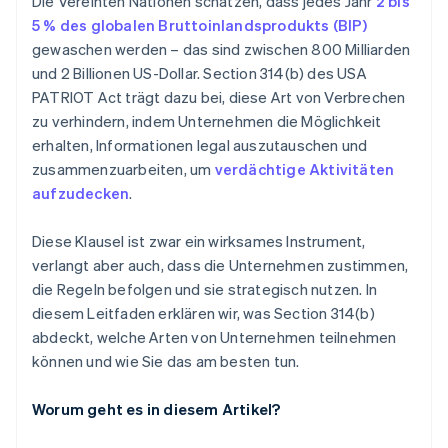
Die Vereinten Nationen schätzen, dass jedes Jahr
2 bis
Implementierung von Richtlinien und Verfahren
Schulen Sie Ihr Team in Bezug auf die zulässigen
5 % des globalen Bruttoinlandsprodukts (BIP)
Rechte nach Section 314(b)
gewaschen werden – das sind zwischen 800 Milliarden
Nutzen Sie das Instrument nur, wenn Sie müssen
und 2 Billionen US-Dollar. Section 314(b) des USA
PATRIOT Act trägt dazu bei, diese Art von Verbrechen
Behandeln Sie Section 314(b) als Teil einer
zu verhindern, indem Unternehmen die Möglichkeit
umfassenderen Strategie zur
erhalten, Informationen legal auszutauschen und
Geldwäscheprävention
zusammenzuarbeiten, um
verdächtige Aktivitäten
aufzudecken
.
Diese Klausel ist zwar ein wirksames Instrument,
verlangt aber auch, dass die Unternehmen zustimmen,
die Regeln befolgen und sie strategisch nutzen. In
diesem Leitfaden erklären wir, was Section 314(b)
abdeckt, welche Arten von Unternehmen teilnehmen
können und wie Sie das am besten tun.
Worum geht es in diesem Artikel?