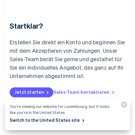
Malta
English
Mexiko
Startklar?
Español
English
Neuseeland
English
Erstellen Sie direkt ein Konto und beginnen Sie
Niederlande
mit dem Akzeptieren von Zahlungen. Unser
Nederlands
English
Norwegen
Sales-Team berät Sie gerne und gestaltet für
English
Sie ein individuelles Angebot, das ganz auf Ihr
Österreich
Deutsch
English
Unternehmen abgestimmt ist.
Polen
English
Portugal
Jetzt starten
Sales-Team kontaktieren
Português
English
Rumänien
You’re viewing our website for Luxembourg, but it looks
English
like you’re in the United States.
Schweden
Switch to the United States site
Svenska
English
Schweiz
Deutsch
Français
Italiano
English