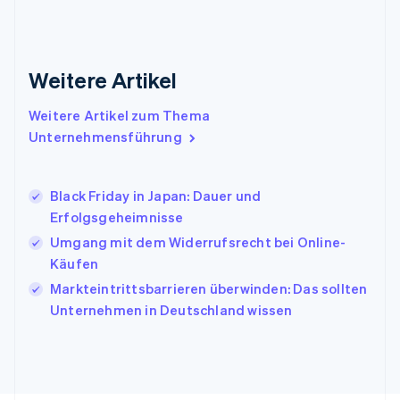
Indien
English
Irland
Weitere Artikel
English
Italien
Italiano
English
Weitere Artikel zum Thema
Japan
Unternehmensführung
日本語
English
Kanada
English
Français
Black Friday in Japan: Dauer und
Kroatien
Erfolgsgeheimnisse
English
Italiano
Lettland
Umgang mit dem Widerrufsrecht bei Online-
English
Käufen
Liechtenstein
Markteintrittsbarrieren überwinden: Das sollten
Deutsch
English
Litauen
Unternehmen in Deutschland wissen
English
Luxemburg
Français
Deutsch
English
Malaysia
English
简体中文