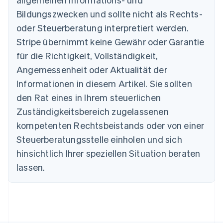
English
Belgien
Bildungszwecken und sollte nicht als Rechts-
Nederlands
Français
Deutsch
English
oder Steuerberatung interpretiert werden.
Brasilien
Stripe übernimmt keine Gewähr oder Garantie
Português
English
Bulgarien
für die Richtigkeit, Vollständigkeit,
English
Angemessenheit oder Aktualität der
Dänemark
Informationen in diesem Artikel. Sie sollten
English
Deutschland
den Rat eines in Ihrem steuerlichen
Deutsch
English
Zuständigkeitsbereich zugelassenen
Estland
English
kompetenten Rechtsbeistands oder von einer
Festlandchina
Steuerberatungsstelle einholen und sich
简体中文
English
Finnland
hinsichtlich Ihrer speziellen Situation beraten
English
Svenska
lassen.
Frankreich
Français
English
Gibraltar
English
Griechenland
English