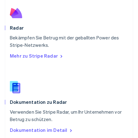
Schweden
Svenska
English
Schweiz
Deutsch
Français
Italiano
English
Radar
Singapur
English
简体中文
Bekämpfen Sie Betrug mit der geballten Power des
Slowakei
Stripe-Netzwerks.
English
Mehr zu Stripe Radar
Slowenien
English
Italiano
Sonderverwaltungsregion Hongkong,
China
English
简体中文
Spanien
Español
English
Dokumentation zu Radar
Thailand
ไทย
English
Verwenden Sie Stripe Radar, um Ihr Unternehmen vor
Tschechische Republik
Betrug zu schützen.
English
Ungarn
Dokumentation im Detail
English