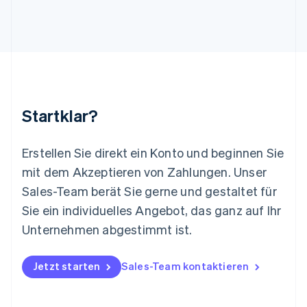
Luxemburg
Français
Deutsch
English
Malaysia
English
简体中文
Malta
English
Mexiko
Startklar?
Español
English
Neuseeland
English
Erstellen Sie direkt ein Konto und beginnen Sie
Niederlande
mit dem Akzeptieren von Zahlungen. Unser
Nederlands
English
Norwegen
Sales-Team berät Sie gerne und gestaltet für
English
Sie ein individuelles Angebot, das ganz auf Ihr
Österreich
Deutsch
English
Unternehmen abgestimmt ist.
Polen
English
Portugal
Jetzt starten
Sales-Team kontaktieren
Português
English
Rumänien
English