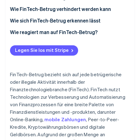
Betrugsprävention
Ecosystem
Wie FinTech-Betrug verhindert werden kann
Atlas
Start-up-Gründung
Partner
Wie sich FinTech-Betrug erkennen lässt
Stripe App-Marktplatz
Climate
Wie reagiert man auf FinTech-Betrug?
CO₂-Entnahme
Identity
Online-Identitätsprüfung
Legen Sie los mit Stripe
FinTech-Betrug bezieht sich auf jede betrügerische
oder illegale Aktivität innerhalb der
Stripe-Sessions 2026
Finanztechnologiebranche (FinTech). FinTech nutzt
Erfahren Sie, wie Stripe Lösungen für die Wirts
Jetzt ansehen
Technologien zur Verbesserung und Automatisierung
von Finanzprozessen für eine breite Palette von
Finanzdienstleistungen und -produkten, darunter
Online-Banking,
mobile Zahlungen
, Peer-to-Peer-
Kredite, Kryptowährungsbörsen und digitale
Geldbörsen. Aufgrund der großen Menge an