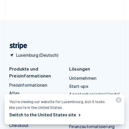
Vereinigte Arabische Emirate
English
Vereinigte Staaten
English
Español
简体中文
Vereinigtes Königreich
English
Zypern
English
Luxemburg (Deutsch)
Produkte und
Lösungen
Preisinformationen
Unternehmen
Preisinformationen
Start-ups
Atlas
Agentenbasierter Handel
Authorization Boost
You’re viewing our website for Luxembourg, but it looks
Krypto
like you’re in the United States.
Billing
E-Commerce
Switch to the United States site
Capital
Embedded Finance
Checkout
Finanzautomatisierung