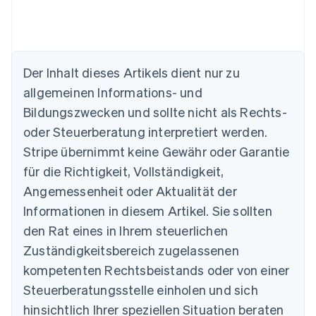
Australien
English
Der Inhalt dieses Artikels dient nur zu
Belgien
allgemeinen Informations- und
Nederlands
Français
Deutsch
English
Brasilien
Bildungszwecken und sollte nicht als Rechts-
Português
English
oder Steuerberatung interpretiert werden.
Bulgarien
English
Stripe übernimmt keine Gewähr oder Garantie
Dänemark
für die Richtigkeit, Vollständigkeit,
English
Deutschland
Angemessenheit oder Aktualität der
Deutsch
English
Informationen in diesem Artikel. Sie sollten
Estland
den Rat eines in Ihrem steuerlichen
English
Festlandchina
Zuständigkeitsbereich zugelassenen
简体中文
English
kompetenten Rechtsbeistands oder von einer
Finnland
Steuerberatungsstelle einholen und sich
English
Svenska
Frankreich
hinsichtlich Ihrer speziellen Situation beraten
Français
English