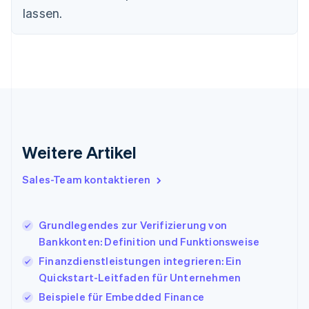
lassen.
Gibraltar
English
Griechenland
English
Indien
English
Irland
English
Italien
Italiano
English
Weitere Artikel
Japan
日本語
English
Sales-Team kontaktieren
Kanada
English
Français
Kroatien
Grundlegendes zur Verifizierung von
English
Italiano
Lettland
Bankkonten: Definition und Funktionsweise
English
Finanzdienstleistungen integrieren: Ein
Liechtenstein
Quickstart-Leitfaden für Unternehmen
Deutsch
English
Litauen
Beispiele für Embedded Finance
English