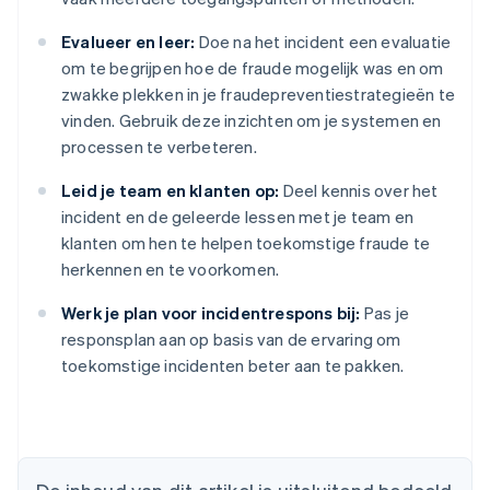
Evalueer en leer:
Doe na het incident een evaluatie
om te begrijpen hoe de fraude mogelijk was en om
zwakke plekken in je fraudepreventiestrategieën te
vinden. Gebruik deze inzichten om je systemen en
processen te verbeteren.
Leid je team en klanten op:
Deel kennis over het
incident en de geleerde lessen met je team en
klanten om hen te helpen toekomstige fraude te
herkennen en te voorkomen.
Werk je plan voor incidentrespons bij:
Pas je
Australië
responsplan aan op basis van de ervaring om
English
toekomstige incidenten beter aan te pakken.
België
Nederlands
Français
Deutsch
English
Brazilië
Português
English
Bulgarije
English