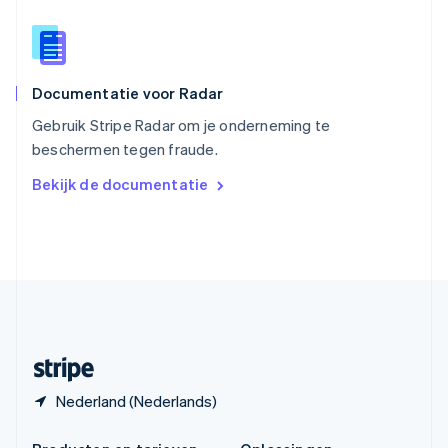
Spanje
Español
English
Thailand
ไทย
English
Documentatie voor Radar
Tsjechië
English
Gebruik Stripe Radar om je onderneming te
Vasteland van China
beschermen tegen fraude.
简体中文
English
Verenigd Koninkrijk
Bekijk de documentatie
English
Verenigde Arabische Emiraten
English
Verenigde Staten
English
Español
简体中文
Zweden
Svenska
English
Zwitserland
Deutsch
Français
Italiano
English
Nederland (Nederlands)