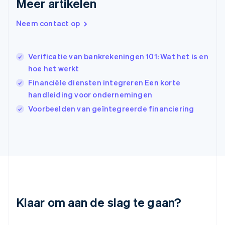
Meer artikelen
Ierland
English
Neem contact op
India
English
Italië
Verificatie van bankrekeningen 101: Wat het is en
Italiano
English
Japan
hoe het werkt
日本語
English
Financiële diensten integreren Een korte
Kroatië
handleiding voor ondernemingen
English
Italiano
Letland
Voorbeelden van geïntegreerde financiering
English
Liechtenstein
Deutsch
English
Litouwen
English
Luxemburg
Français
Deutsch
English
Maleisië
Klaar om aan de slag te gaan?
English
简体中文
Malta
English