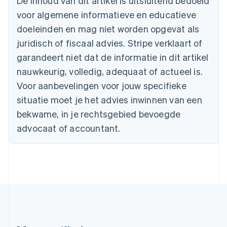
De inhoud van dit artikel is uitsluitend bedoeld
Canada
voor algemene informatieve en educatieve
English
Français
Cyprus
doeleinden en mag niet worden opgevat als
English
juridisch of fiscaal advies. Stripe verklaart of
Denemarken
garandeert niet dat de informatie in dit artikel
English
Duitsland
nauwkeurig, volledig, adequaat of actueel is.
Deutsch
English
Voor aanbevelingen voor jouw specifieke
Estland
situatie moet je het advies inwinnen van een
English
Finland
bekwame, in je rechtsgebied bevoegde
English
Svenska
advocaat of accountant.
Frankrijk
Français
English
Gibraltar
English
Griekenland
English
Hongarije
English
Hongkong SAR, China
English
简体中文