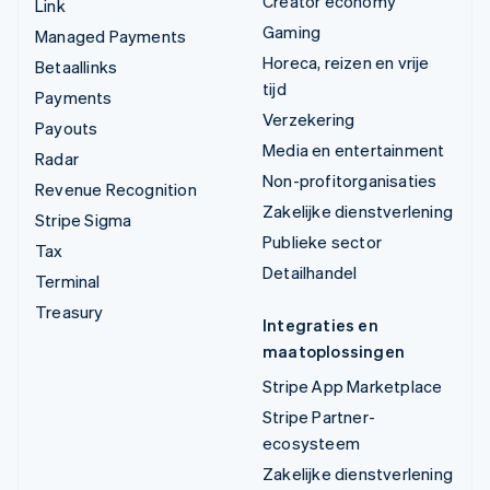
Creator economy
Link
Gaming
Managed Payments
Horeca, reizen en vrije
Betaallinks
tijd
Payments
Verzekering
Payouts
Media en entertainment
Radar
Non-profitorganisaties
Revenue Recognition
Zakelijke dienstverlening
Stripe Sigma
Publieke sector
Tax
Detailhandel
Terminal
Treasury
Integraties en
maatoplossingen
Stripe App Marketplace
Stripe Partner-
ecosysteem
Zakelijke dienstverlening