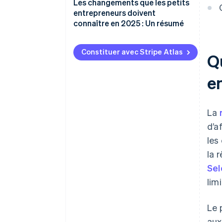
Les changements que les petits
entrepreneurs doivent
connaître en 2025 : Un résumé
Constituer avec Stripe Atlas
Qu
e
La
d’a
les
la 
Sel
lim
Le 
aux