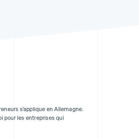
Stripe Sessions 2026
Découvrez comment
Stripe construit
l’infrastructure
économique pour l’IA.
Regarder
epreneurs s’applique en Allemagne.
i pour les entreprises qui