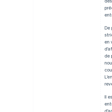
dés
pré
ent
De 
stri
en 
d’a
de 
nou
cou
L’e
reve
Il 
ent
d’a