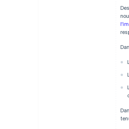
Des
nou
l’i
res
Dan
Dan
ten