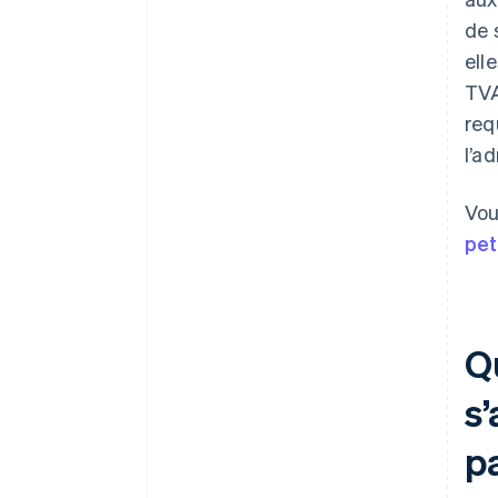
de 
ell
TVA
req
l’a
Vou
pet
Qu
s’
p