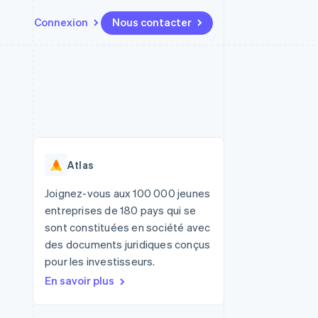
Connexion
Nous contacter
Ressources
Écosystème
Contact
t places de
Plus
Intégrations d'applications
Partenaires
Nous contacter
Product roadmap
ssions
Exemples de code
Stripe App Marketplace
Devenir partenaire
Découvrez ce qui vous attend
Blog des développeurs
r les
rs
État des API
Radar
Prévention de la fraude
Atlas
Atlas
tif
Constitution d'une entreprise
Joignez-vous aux 100 000 jeunes
entreprises de 180 pays qui se
Climate
Élimination du carbone
sont constituées en société avec
des documents juridiques conçus
Identity
Vérification de l'identité
pour les investisseurs.
En savoir plus