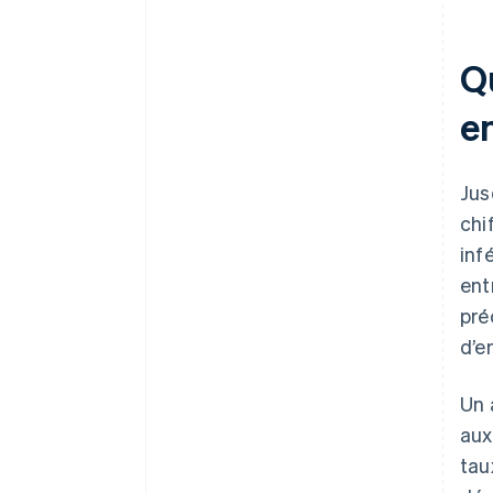
Qu
e
Jus
chi
inf
ent
pré
d’e
Un 
au
tau