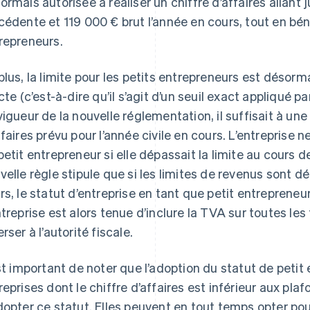
ormais autorisée à réaliser un chiffre d’affaires allant 
cédente et 119 000 € brut l’année en cours, tout en béné
repreneurs.
plus, la limite pour les petits entrepreneurs est déso
cte (c’est-à-dire qu’il s’agit d’un seuil exact appliqué par
vigueur de la nouvelle réglementation, il suffisait à une
ffaires prévu pour l’année civile en cours. L’entreprise 
petit entrepreneur si elle dépassait la limite au cours d
velle règle stipule que si les limites de revenus sont 
rs, le statut d’entreprise en tant que petit entrepren
ntreprise est alors tenue d’inclure la TVA sur toutes les
rser à l’autorité fiscale.
est important de noter que l’adoption du statut de petit 
reprises dont le chiffre d’affaires est inférieur aux pl
dopter ce statut. Elles peuvent en tout temps opter po