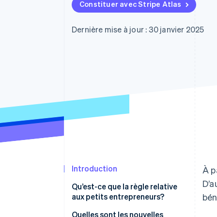
Authorization Boost
Constituer avec Stripe Atlas
Optimisation des acceptations
Link
Paiements accélérés
Dernière mise à jour : 30 janvier 2025
Introduction
À p
D’a
Qu’est-ce que la règle relative
aux petits entrepreneurs?
bén
Quelles sont les nouvelles