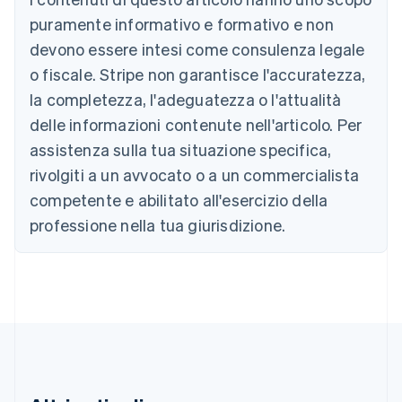
Português
English
puramente informativo e formativo e non
Bulgaria
devono essere intesi come consulenza legale
English
Canada
o fiscale. Stripe non garantisce l'accuratezza,
English
Français
la completezza, l'adeguatezza o l'attualità
Cina continentale
delle informazioni contenute nell'articolo. Per
简体中文
English
Cipro
assistenza sulla tua situazione specifica,
English
rivolgiti a un avvocato o a un commercialista
Croazia
competente e abilitato all'esercizio della
English
Italiano
Danimarca
professione nella tua giurisdizione.
English
Emirati Arabi Uniti
English
Estonia
English
Finlandia
English
Svenska
Francia
Français
English
Germania