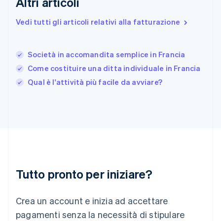
Altri articoli
Deutsch
English
Giappone
Vedi tutti gli articoli relativi alla fatturazione
日本語
English
Gibilterra
English
Società in accomandita semplice in Francia
Grecia
Come costituire una ditta individuale in Francia
English
India
Qual è l'attività più facile da avviare?
English
Irlanda
English
Italia
Italiano
English
Lettonia
English
Liechtenstein
Deutsch
English
Tutto pronto per iniziare?
Lituania
English
Crea un account e inizia ad accettare
Lussemburgo
Français
Deutsch
English
pagamenti senza la necessità di stipulare
Malaysia