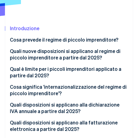
Scopri cosa ti aspetta
Radar
Ecosistema
Prevenzione delle frodi
Introduzione
Partner
Atlas
Stripe App Marketplace
Costituzione di start-up
Cosa prevede il regime di piccolo imprenditore?
Climate
Rimozione del carbonio
Quali nuove disposizioni si applicano al regime di
piccolo imprenditore a partire dal 2025?
Identity
Verifica online dell'identità
Qual è limite per i piccoli imprenditori applicato a
partire dal 2025?
Cosa significa ’internazionalizzazione del regime di
piccolo imprenditore’?
Stripe Sessions 2026
Quali disposizioni si applicano alla dichiarazione
Scopri come Stripe sta costruendo l'infrastruttura economi
IVA annuale a partire dal 2025?
Guarda ora
Quali disposizioni si applicano alla fatturazione
elettronica a partire dal 2025?