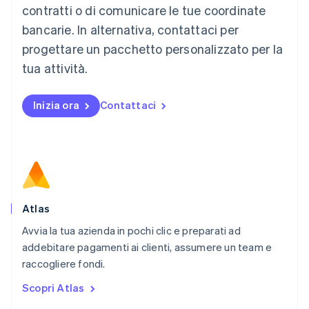
contratti o di comunicare le tue coordinate
English
简体中文
Malta
bancarie. In alternativa, contattaci per
English
progettare un pacchetto personalizzato per la
Messico
tua attività.
Español
English
Norvegia
English
Inizia ora
Contattaci
Nuova Zelanda
English
Paesi Bassi
Nederlands
English
Polonia
English
Portogallo
Português
English
Atlas
RAS di Hong Kong, Cina
Avvia la tua azienda in pochi clic e preparati ad
English
简体中文
addebitare pagamenti ai clienti, assumere un team e
Regno Unito
English
raccogliere fondi.
Repubblica Ceca
Scopri Atlas
English
Romania