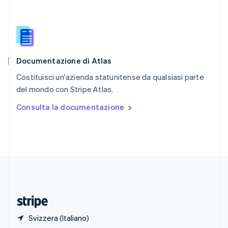
English
Singapore
English
简体中文
Slovacchia
English
Documentazione di Atlas
Slovenia
English
Italiano
Costituisci un'azienda statunitense da qualsiasi parte
Spagna
del mondo con Stripe Atlas.
Español
English
Stati Uniti
Consulta la documentazione
English
Español
简体中文
Svezia
Svenska
English
Svizzera
Deutsch
Français
Italiano
English
Thailandia
ไทย
English
Ungheria
English
Svizzera (Italiano)