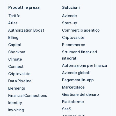
Prodotti e prezzi
Soluzioni
Tariffe
Aziende
Atlas
Start-up
Authorization Boost
Commercio agentico
Billing
Criptovalute
Capital
E-commerce
Checkout
Strumenti finanziari
integrati
Climate
Automazione per finanza
Connect
Aziende globali
Criptovalute
Pagamenti in-app
Data Pipeline
Marketplace
Elements
Gestione del denaro
Financial Connections
Piattaforme
Identity
SaaS
Invoicing
Aziende di IA