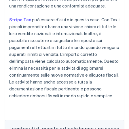
una rendicontazione e una conformità adeguate.
Stripe Tax
può essere d'aiuto in questo caso. Con Tax i
piccoli imprenditori hanno una visione chiara di tutte le
loro vendite nazionali e internazionali. Inoltre, è
possibile riscuotere e segnalare le imposte sui
pagamenti effettuati in tutto il mondo quando vengono
superati i limiti di vendita. L'importo corretto
dell'imposta viene calcolato automaticamente. Questo
elimina la necessità per le attività di aggiornarsi
continuamente sulle nuove normative e aliquote fiscali.
Le attività hanno anche accesso a tutta la
documentazione fiscale pertinente e possono
Australia
richiedere rimborsi fiscali in modo rapido e semplice.
English
Austria
Deutsch
English
Belgio
Nederlands
Français
Deutsch
English
I contenuti di questo articolo hanno uno scopo
Brasile