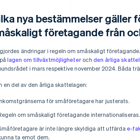
ilka nya bestämmelser gäller f
måskaligt företagande från o
r gjordes ändringar i regeln om småskaligt företagan
 på
lagen om tillväxtmöjligheter
och
den årliga skatte
bundsrådet i mars respektive november 2024. Båda träd
 en del av den årliga skattelagen:
Inkomstgränserna för småföretagare har justerats.
Regeln om småskaligt företagande internationaliseras
Småföretagare är inte längre skyldiga att utfärda
e-fa
kunna ta emot dem.