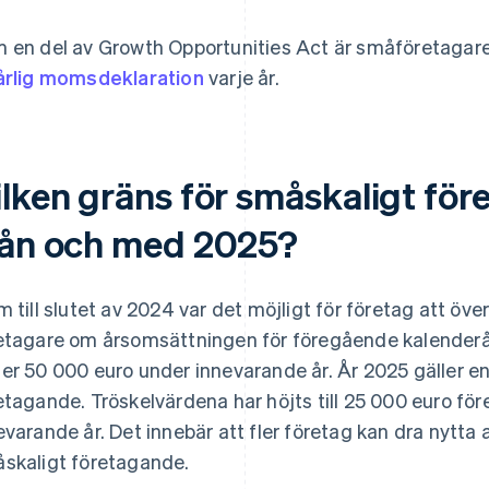
 en del av Growth Opportunities Act är småföretagare 
årlig momsdeklaration
varje år.
ilken gräns för småskaligt för
rån och med 2025?
m till slutet av 2024 var det möjligt för företag att öve
etagare om årsomsättningen för föregående kalenderå
er 50 000 euro under innevarande år. År 2025 gäller en
etagande. Tröskelvärdena har höjts till 25 000 euro f
evarande år. Det innebär att fler företag kan dra nytt
skaligt företagande.