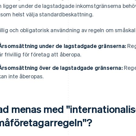
 ligger under de lagstadgade inkomstgränserna behöv
 som helst välja standardbeskattning.
villig och obligatorisk användning av regeln om småska
Årsomsättning under de lagstadgade gränserna:
Reg
är frivillig för företag att åberopa.
Årsomsättning över de lagstadgade gränserna:
Rege
kan inte åberopas.
ad menas med "internationalis
måföretagarregeln"?