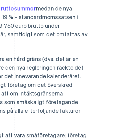
bruttosummor
medan de nya
å 19 % – standardmomssatsen i
 29 750 euro brutto under
 år, samtidigt som det omfattas av
 en hård gräns (dvs. det är en
re den nya regleringen räckte det
ör det innevarande kalenderåret.
ligt företag om det överskred
n att om intäktsgränserna
tus som småskaligt företagande
s på alla efterföljande fakturor
ligt att vara småföretagare: företag