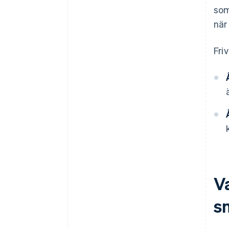
som
när
Fri
V
s