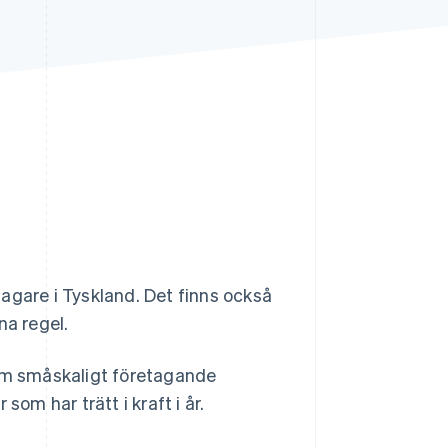
Stripe Sessions 2026
Se hur Stripe bygger den
ekonomiska
infrastrukturen för AI.
Titta nu
agare i Tyskland. Det finns också
na regel.
 om småskaligt företagande
som har trätt i kraft i år.