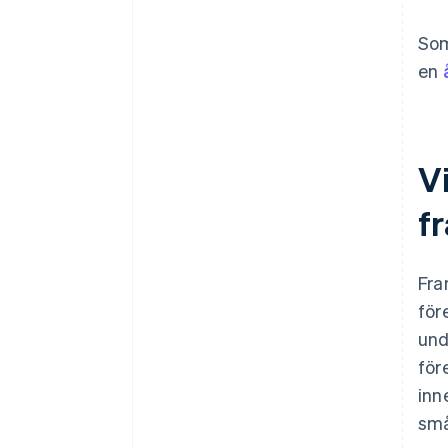
Som
en
V
f
Fra
för
und
för
inn
små