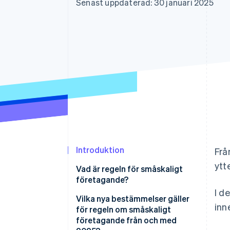
Senast uppdaterad: 30 januari 2025
Accelererad kassaprocess
Financial Connections
Länkade finanskontodata
Introduktion
Frå
ytt
Vad är regeln för småskaligt
företagande?
I d
Vilka nya bestämmelser gäller
inn
för regeln om småskaligt
företagande från och med