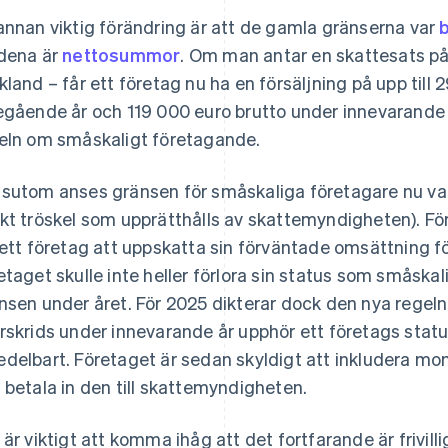
annan viktig förändring är att de gamla gränserna var
dena är
nettosummor
. Om man antar en skattesats p
kland – får ett företag nu ha en försäljning på upp till
egående år och 119 000 euro brutto under innevarande
eln om småskaligt företagande.
sutom anses gränsen för småskaliga företagare nu vara
kt tröskel som upprätthålls av skattemyndigheten). Fö
 ett företag att uppskatta sin förväntade omsättning f
etaget skulle inte heller förlora sin status som småska
nsen under året. För 2025 dikterar dock den nya regel
rskrids under innevarande år upphör ett företags sta
delbart. Företaget är sedan skyldigt att inkludera mom
 betala in den till skattemyndigheten.
 är viktigt att komma ihåg att det fortfarande är frivil