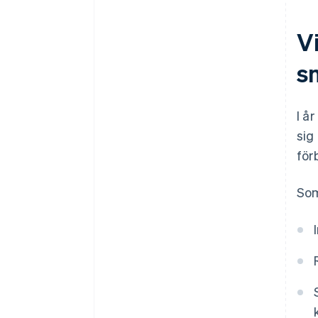
V
s
I å
sig
för
Som