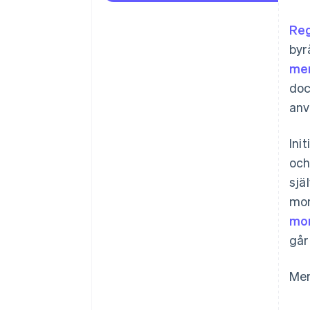
Reg
byr
mer
doc
anv
Ini
och
sjä
mom
mom
går
Mer