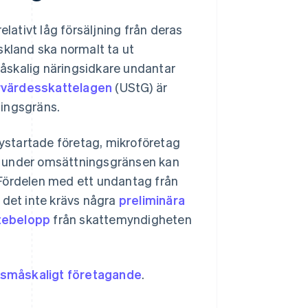
elativt låg försäljning från deras
skland ska normalt ta ut
måskalig näringsidkare undantar
ervärdesskattelagen
(UStG) är
ningsgräns.
l nystartade företag, mikroföretag
ger under omsättningsgränsen kan
 Fördelen med ett undantag från
 det inte krävs några
preliminära
tebelopp
från skattemyndigheten
 småskaligt företagande
.