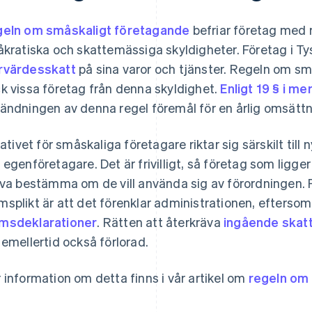
eln om småskaligt företagande
befriar företag med r
åkratiska och skattemässiga skyldigheter. Företag i Ty
värdesskatt
på sina varor och tjänster. Regeln om s
k vissa företag från denna skyldighet.
Enligt 19 § i m
ändningen av denna regel föremål för en årlig omsätt
tiativet för småskaliga företagare riktar sig särskilt til
 egenföretagare. Det är frivilligt, så företag som lig
lva bestämma om de vill använda sig av förordningen.
splikt är att det förenklar administrationen, eftersom
sdeklarationer
. Rätten att återkräva
ingående skat
 emellertid också förlorad.
 information om detta finns i vår artikel om
regeln om