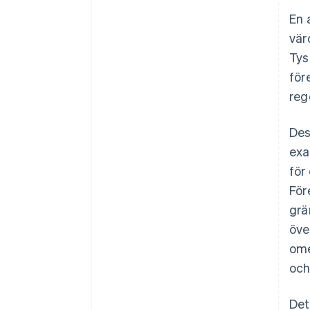
En 
vär
Tys
för
reg
Des
exa
för
För
grä
öve
ome
och
Det