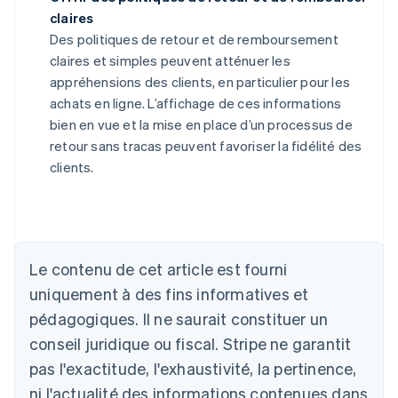
claires
Des politiques de retour et de remboursement
claires et simples peuvent atténuer les
appréhensions des clients, en particulier pour les
achats en ligne. L’affichage de ces informations
bien en vue et la mise en place d’un processus de
retour sans tracas peuvent favoriser la fidélité des
clients.
Allemagne
Deutsch
English
Australie
Le contenu de cet article est fourni
English
uniquement à des fins informatives et
Autriche
pédagogiques. Il ne saurait constituer un
Deutsch
English
Belgique
conseil juridique ou fiscal. Stripe ne garantit
Nederlands
Français
Deutsch
English
pas l'exactitude, l'exhaustivité, la pertinence,
Brésil
ni l'actualité des informations contenues dans
Português
English