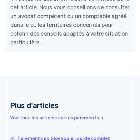
Bulgarie
cet article. Nous vous conseillons de consulter
English
un avocat compétent ou un comptable agréé
Canada
English
Français
dans le ou les territoires concernés pour
Chine continentale
obtenir des conseils adaptés à votre situation
简体中文
English
Chypre
particulière.
English
Croatie
English
Italiano
Danemark
English
Émirats arabes unis
English
Espagne
Español
English
Plus d'articles
Estonie
English
Voir tous les articles sur les paiements
États-Unis
English
Español
简体中文
Finlande
English
Svenska
Paiements en Slovaquie : guide complet