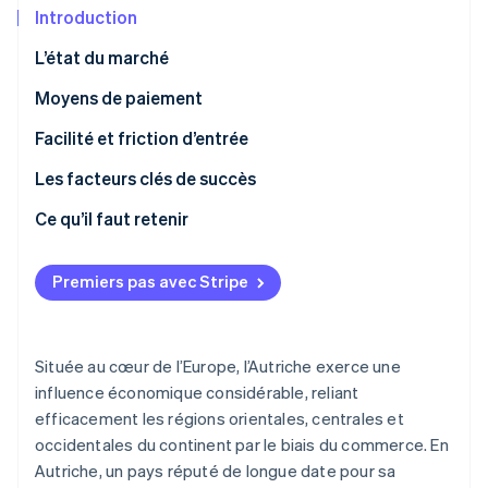
Commerce de détail
État des API
Introduction
Atlas
Constitution d'une entreprise
L’état du marché
Climate
Élimination du carbone
Écosystème
Moyens de paiement
Identity
Utilisation actuelle
Facilité et friction d’entrée
Partenaires
Vérification de l'identité
Stripe App Marketplace
Tendances émergentes
Taxes
Les facteurs clés de succès
Contestations de paiement et litiges
Ce qu’il faut retenir
Paiements internationaux
Accepter un large éventail de modes de paiement
Stripe Sessions 2026
Premiers pas avec Stripe
Découvrez comment Stripe construit l’infrastructure écon
Sécurité et confidentialité
Optimiser les opérations
l’IA.
Regarder
Être à l’écoute des besoins locaux
Située au cœur de l’Europe, l’Autriche exerce une
influence économique considérable, reliant
efficacement les régions orientales, centrales et
occidentales du continent par le biais du commerce. En
Autriche, un pays réputé de longue date pour sa