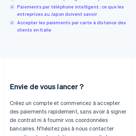
France
Paiements par téléphone intelligent : ce que les
Français
English
entreprises au Japon doivent savoir
Gibraltar
English
Accepter les paiements par carte à distance des
Grèce
clients en Italie
English
Hongrie
English
Inde
English
Irlande
English
Italie
Italiano
English
Envie de vous lancer ?
Japon
日本語
English
Créez un compte et commencez à accepter
Lettonie
English
des paiements rapidement, sans avoir à signer
Liechtenstein
de contrat ni à fournir vos coordonnées
Deutsch
English
Lituanie
bancaires. N'hésitez pas à nous contacter
English