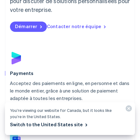
pour discuter de solutions personnalisées pour
Luxembourg
votre entreprise.
Français
Deutsch
English
Malaisie
English
简体中文
Démarrer
Contacter notre équipe
Malte
English
Mexique
Español
English
Norvège
English
Nouvelle-Zélande
English
Payments
Pays-Bas
Acceptez des paiements en ligne, en personne et dans
Nederlands
English
le monde entier, grâce à une solution de paiement
Pologne
English
adaptée à toutes les entreprises.
Portugal
Découvrir Payments
Português
English
You’re viewing our website for Canada, but it looks like
you’re in the United States.
RAS de Hong Kong, Chine
Switch to the United States site
English
简体中文
République tchèque
English