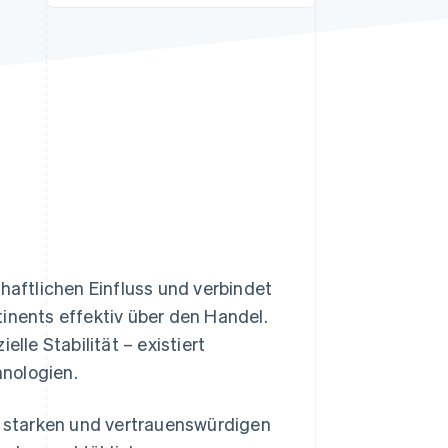
Stripe-Sessions 2026
Erfahren Sie, wie Stripe
Lösungen für die
Wirtschaftsinfrastruktur
für KI aufbaut.
Jetzt ansehen
chaftlichen Einfluss und verbindet
inents effektiv über den Handel.
lle Stabilität – existiert
nologien.
ne starken und vertrauenswürdigen