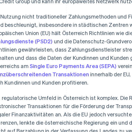
Credit Group und kann ihr europaweites Netzwerk nutz
 Nutzung nicht traditioneller Zahlungsmethoden und 
d beschleunigt, insbesondere in städtischen Zentren w
opäischen Union (EU) hält Österreich Richtlinien wie di
lungsdienste (PSD2)
und die Datenschutz-Grundvero
htlinien gewährleisten, dass Zahlungsdienstleister st
halten und dass die Daten der Kundinnen und Kunden g
erreichs am
Single Euro Payments Area (SEPA)
verein
nzüberschreitenden Transaktionen
innerhalb der EU
h Kundinnen und Kunden profitieren.
 regulatorische Umfeld in Österreich ist komplex. Die
ktronischer Transaktionen für die Förderung der Tra
egaler Finanzaktivitäten an. Als die EU jedoch versucht
renzen, lenkte die österreichische Regierung ein und d
ht auf Barzahlung in der Verfassung des Landes zu ve