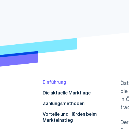
Optimierung der
Datensynchronisier
Autorisierungsraten
Link
Beschleunigter Bezahlvorgang
Financial Connections
Verbundene Finanzdaten
Einführung
Öst
die
Die aktuelle Marktlage
In 
Zahlungsmethoden
tra
Derzeitige Nutzung
Vorteile und Hürden beim
Markteinstieg
Der
Neue Trends