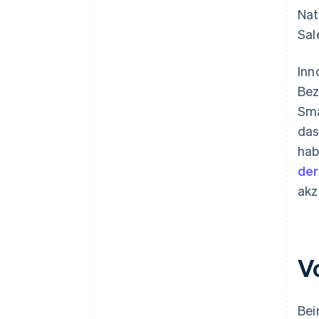
Nat
Sal
Inn
Bez
Sma
da
hab
der
akz
V
Bei