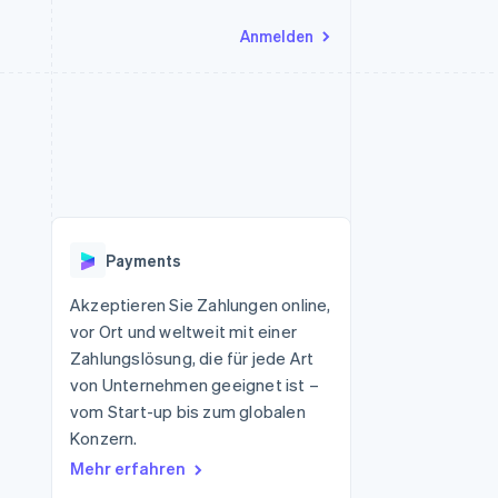
Anmelden
Ressourcen
Ecosystem
Kontakt
nd Marktplätze
Mehr
App-Integrationen
Partner
Sales-Team kontaktieren
Product roadmap
Code-Beispiele
Stripe App-Marktplatz
Partner werden
Ausblick
 Plattformen
Entwickler-Blog
 platforms
eit
API-Status
Radar
Betrugsprävention
eistungen
Payments
Atlas
onen
virtuelle Karten
Start-up-Gründung
Akzeptieren Sie Zahlungen online,
vor Ort und weltweit mit einer
Climate
CO₂-Entnahme
Zahlungslösung, die für jede Art
von Unternehmen geeignet ist –
Identity
Online-Identitätsprüfung
vom Start-up bis zum globalen
Konzern.
Mehr erfahren