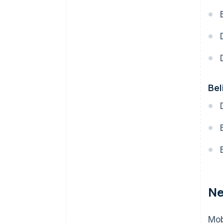
Bel
Ne
Mob