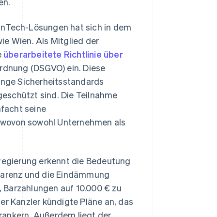
en.
FinTech-Lösungen hat sich in dem
ie Wien. Als Mitglied der
e
überarbeitete Richtlinie über
rdnung (DSGVO) ein. Diese
renge Sicherheitsstandards
eschützt sind. Die Teilnahme
facht seine
, wovon sowohl Unternehmen als
 Regierung erkennt die Bedeutung
nsparenz und die Eindämmung
e, Barzahlungen auf 10.000 € zu
er Kanzler kündigte Pläne an, das
rankern. Außerdem liegt der