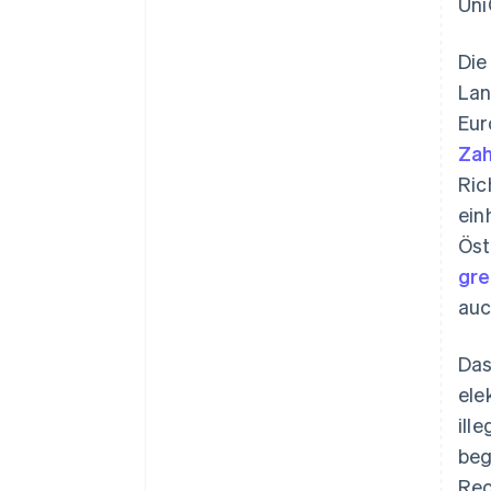
Uni
Die
Lan
Eur
Zah
Ric
ein
Öst
gre
auc
Das
ele
ill
beg
Rec