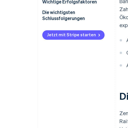
Ban
Steuern
Wichtige Erfolgsfaktoren
Zah
Rückbuchungen und
Die wichtigsten
Öko
Zahlungsanfechtungen
Schlussfolgerungen
exp
Internationale Zahlungen
Bieten Sie unterschiedliche
Zahlungsmethoden an.
Jetzt mit Stripe starten
Sicherheit und Datenschutz
Optimierung des Betriebs
Auf lokale Bedürfnisse hören
D
Zen
Rai