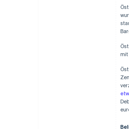
Öst
wu
sta
Bar
Öst
mit
Öst
Zen
ver
etw
Deb
eur
Bel