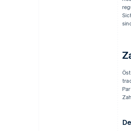
reg
Sic
sin
Z
Öst
tra
Par
Zah
De