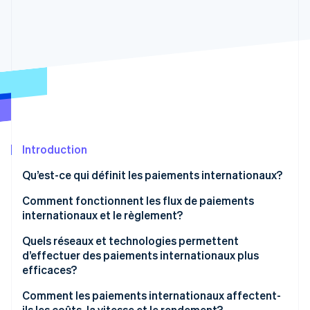
Commerce de détail
État des API
Atlas
Constitution d'une entreprise
Climate
Élimination du carbone
Écosystème
Identity
Partenaires
Vérification de l'identité
Stripe App Marketplace
Introduction
Stripe Sessions 2026
Qu’est-ce qui définit les paiements internationaux?
Découvrez comment Stripe construit l’infrastructure écon
l’IA.
Comment fonctionnent les flux de paiements
Regarder
internationaux et le règlement?
Quels réseaux et technologies permettent
d’effectuer des paiements internationaux plus
efficaces?
Comment les paiements internationaux affectent-
ils les coûts, la vitesse et le rendement?