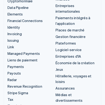
Cryptomonnaie
Entreprises
Data Pipeline
internationales
Elements
Paiements intégrés à
Financial Connections
l’application
Identity
Places de marché
Invoicing
Gestion financière
Issuing
Plateformes
Link
Logiciel-service
Managed Payments
Entreprises d'IA
Liens de paiement
Économie de la création
Payments
Jeux
Payouts
Hôtellerie, voyages et
Radar
loisirs
Revenue Recognition
Assurances
Stripe Sigma
Médias et
Tax
divertissements