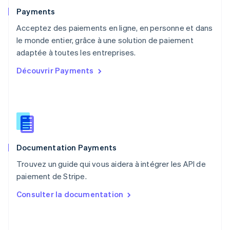
English
Payments
Pays-Bas
Acceptez des paiements en ligne, en personne et dans
Nederlands
English
le monde entier, grâce à une solution de paiement
Pologne
English
adaptée à toutes les entreprises.
Portugal
Découvrir Payments
Português
English
RAS de Hong Kong, Chine
English
简体中文
République tchèque
English
Roumanie
English
Documentation Payments
Royaume-Uni
English
Trouvez un guide qui vous aidera à intégrer les API de
Singapour
paiement de Stripe.
English
简体中文
Slovaquie
Consulter la documentation
English
Slovénie
English
Italiano
Suède