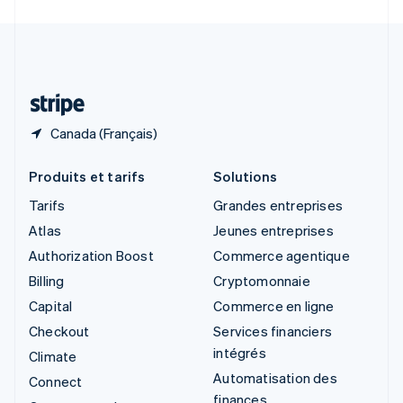
Svenska
English
Suisse
Deutsch
Français
Italiano
English
Thaïlande
ไทย
English
Canada (Français)
Produits et tarifs
Solutions
Tarifs
Grandes entreprises
Atlas
Jeunes entreprises
Authorization Boost
Commerce agentique
Billing
Cryptomonnaie
Capital
Commerce en ligne
Checkout
Services financiers
intégrés
Climate
Automatisation des
Connect
finances