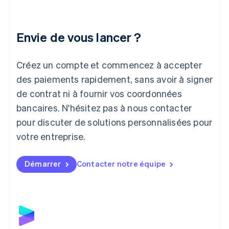
English
Italie
Italiano
English
Envie de vous lancer ?
Japon
日本語
English
Créez un compte et commencez à accepter
Lettonie
English
des paiements rapidement, sans avoir à signer
Liechtenstein
de contrat ni à fournir vos coordonnées
Deutsch
English
Lituanie
bancaires. N'hésitez pas à nous contacter
English
pour discuter de solutions personnalisées pour
Luxembourg
votre entreprise.
Français
Deutsch
English
Malaisie
English
简体中文
Démarrer
Contacter notre équipe
Malte
English
Mexique
Español
English
Norvège
English
Nouvelle-Zélande