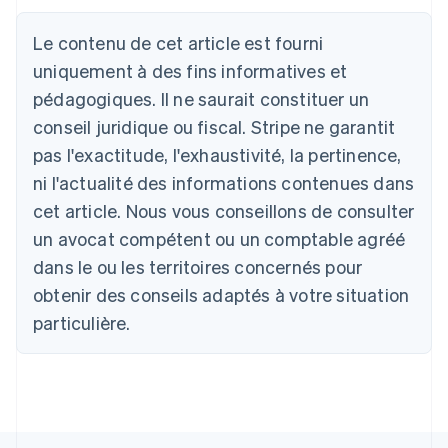
Le contenu de cet article est fourni
Allemagne
uniquement à des fins informatives et
Deutsch
English
Australie
pédagogiques. Il ne saurait constituer un
English
conseil juridique ou fiscal. Stripe ne garantit
Autriche
Deutsch
English
pas l'exactitude, l'exhaustivité, la pertinence,
Belgique
ni l'actualité des informations contenues dans
Nederlands
Français
Deutsch
English
Brésil
cet article. Nous vous conseillons de consulter
Português
English
un avocat compétent ou un comptable agréé
Bulgarie
dans le ou les territoires concernés pour
English
Canada
obtenir des conseils adaptés à votre situation
English
Français
particulière.
Chine continentale
简体中文
English
Chypre
English
Croatie
English
Italiano
Danemark