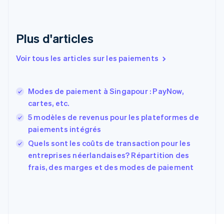
English
Émirats arabes unis
English
Plus d'articles
Espagne
Español
English
Voir tous les articles sur les paiements
Estonie
English
États-Unis
Modes de paiement à Singapour : PayNow,
English
Español
简体中文
cartes, etc.
Finlande
English
Svenska
5 modèles de revenus pour les plateformes de
France
paiements intégrés
Français
English
Quels sont les coûts de transaction pour les
Gibraltar
English
entreprises néerlandaises? Répartition des
Grèce
frais, des marges et des modes de paiement
English
Hongrie
English
Inde
English
Irlande