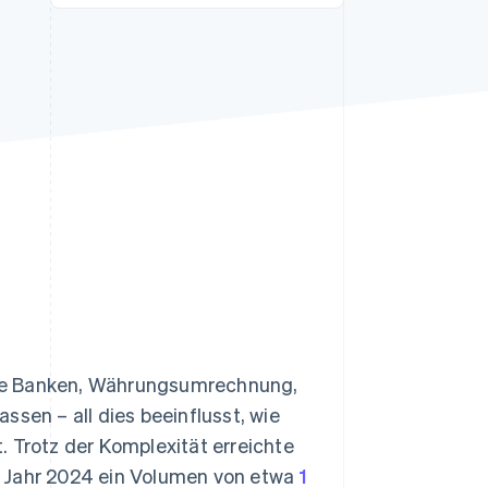
Stripe-Sessions 2026
Erfahren Sie, wie Stripe
Lösungen für die
Wirtschaftsinfrastruktur
für KI aufbaut.
Jetzt ansehen
ere Banken, Währungsumrechnung,
en – all dies beeinflusst, wie
. Trotz der Komplexität erreichte
m Jahr 2024 ein Volumen von etwa
1