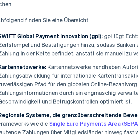
chen.
hfolgend finden Sie eine Übersicht:
SWIFT Global Payment Innovation (gpi):
gpi fügt Echt
Zeitstempel und Bestätigungen hinzu, sodass Banken 
Zahlung in der Kette befindet, anstatt sie manuell zu v
Kartennetzwerke:
Kartennetzwerke handhaben Autoris
Zahlungsabwicklung für internationale Kartentransakt
zuverlässigen Pfad für den globalen Online-Bezahlvor
Zahlungsinformationen durch ein engmaschig verwalte
Geschwindigkeit und Betrugskontrollen optimiert ist.
Regionale Systeme, die grenzüberschreitende Bewe
Frameworks wie die
Single Euro Payments Area (SEPA
lautende Zahlungen über Mitgliedsländer hinweg fast 