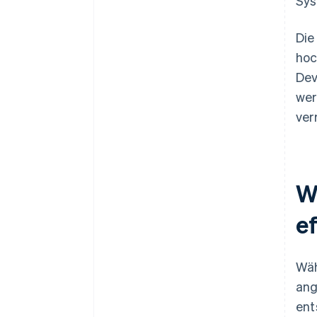
Sys
Die
hoc
Dev
wer
ver
W
e
Wäh
ang
ent