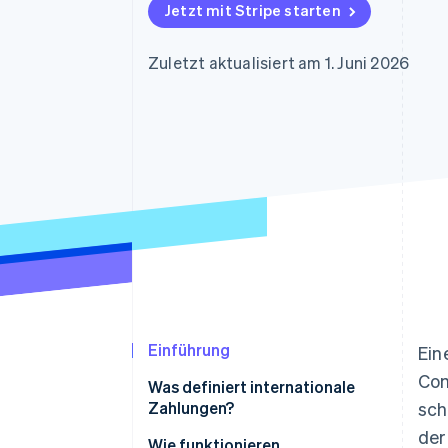
Optimierung der
Datensynchronisier
Jetzt mit Stripe starten
Autorisierungsraten
Link
Beschleunigter Bezahlvorgang
Zuletzt aktualisiert am 1. Juni 2026
Financial Connections
Verbundene Finanzdaten
Einführung
Ein
Com
Was definiert internationale
Zahlungen?
sch
der
Wie funktionieren