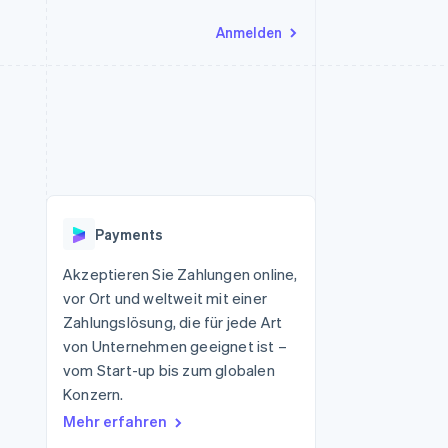
Anmelden
Ressourcen
Ecosystem
Kontakt
nd Marktplätze
Mehr
App-Integrationen
Partner
Sales-Team kontaktieren
Product roadmap
Code-Beispiele
Stripe App-Marktplatz
Partner werden
Ausblick
 Plattformen
Entwickler-Blog
 platforms
eit
API-Status
Radar
Betrugsprävention
eistungen
Payments
Atlas
onen
virtuelle Karten
Start-up-Gründung
Akzeptieren Sie Zahlungen online,
vor Ort und weltweit mit einer
Climate
CO₂-Entnahme
Zahlungslösung, die für jede Art
von Unternehmen geeignet ist –
Identity
Online-Identitätsprüfung
vom Start-up bis zum globalen
Konzern.
Mehr erfahren