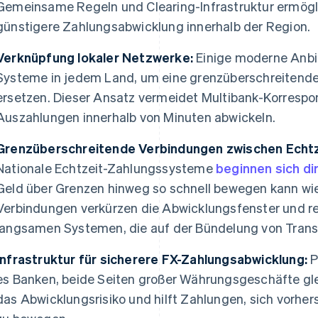
Gemeinsame Regeln und Clearing-Infrastruktur ermögli
günstigere Zahlungsabwicklung innerhalb der Region.
Verknüpfung lokaler Netzwerke:
Einige moderne Anbie
Systeme in jedem Land, um eine grenzüberschreitende
ersetzen. Dieser Ansatz vermeidet Multibank-Korresp
Auszahlungen innerhalb von Minuten abwickeln.
Grenzüberschreitende Verbindungen zwischen Echt
Nationale Echtzeit-Zahlungssysteme
beginnen sich di
Geld über Grenzen hinweg so schnell bewegen kann wie 
Verbindungen verkürzen die Abwicklungsfenster und r
langsamen Systemen, die auf der Bündelung von Trans
Infrastruktur für sicherere FX-Zahlungsabwicklung:
P
es Banken, beide Seiten großer Währungsgeschäfte gle
das Abwicklungsrisiko und hilft Zahlungen, sich vorh