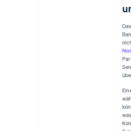
u
Das
Ban
nic
Nos
Par
Sen
übe
Ein
wäh
kön
was
Kon