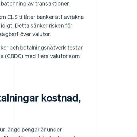
atchning av transaktioner.
m CLS tillåter banker att avräkna
digt. Detta sänker risken för
sägbart över valutor.
ker och betalningsnätverk testar
uta (CBDC) med flera valutor som
talningar kostnad,
hur länge pengar är under