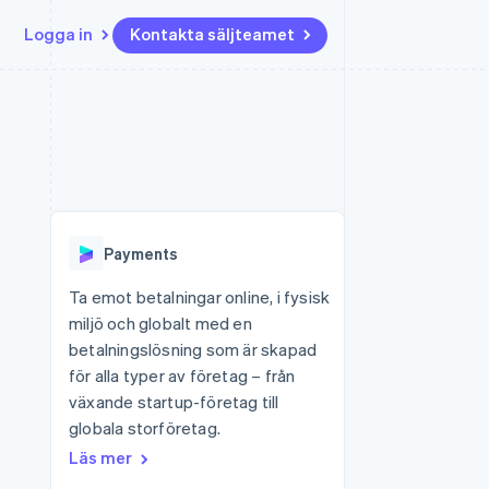
Logga in
Kontakta säljteamet
Resurser
Ecosystem
Kontakt
ch
Mer
er
Appintegrationer
Partner
Kontakta säljteamet
Product roadmap
Kodexempel
Stripe App Marketplace
Bli partner
Se vad som kommer härnäst
Utvecklarblogg
r plattformar
tid
API-status
Radar
 plattformar
Bedrägeribekämpning
nanstjänster
Payments
Atlas
tuella kort
Bolagsbildning för startups
Ta emot betalningar online, i fysisk
miljö och globalt med en
Climate
Koldioxidinfångning
betalningslösning som är skapad
för alla typer av företag – från
Identity
Identitetsverifiering online
växande startup-företag till
globala storföretag.
Läs mer