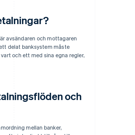
etalningar?
 där avsändaren och mottagaren
nom ett delat banksystem måste
, vart och ett med sina egna regler,
talningsflöden och
samordning mellan banker,