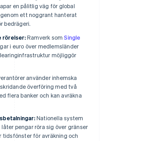
apar en pålitlig väg för global
n genom ett noggrant hanterat
r bedrägeri.
 rörelser:
Ramverk som
Single
ngar i euro över medlemsländer
earinginfrastruktur möjliggör
verantörer använder inhemska
erskridande överföring med två
ed flera banker och kan avräkna
sbetalningar:
Nationella system
et låter pengar röra sig över gränser
 tidsfönster för avräkning och