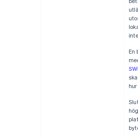
bet
utl
uto
lok
int
En 
med
SW
ska
hur
Slu
hög
pla
byt