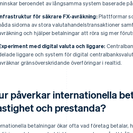
minskar beroendet av långsamma system baserade på b
Infrastruktur för säkrare FX-avräkning:
Plattformar so
båda sidorna av stora valutahandelstransaktioner samti
avräkning och hjälper betalningar att röra sig mer förut
Experiment med digital valuta och liggare:
Centralban
delade liggare och system för digital centralbanksval
avräknar gränsöverskridande överföringar i realtid.
ur påverkar internationella be
astighet och prestanda?
ernationella betalningar ökar ofta vad företag betalar, 