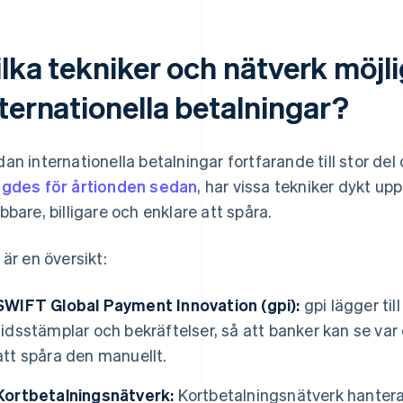
ilka tekniker och nätverk möjl
ternationella betalningar?
an internationella betalningar fortfarande till stor de
gdes för årtionden sedan
, har vissa tekniker dykt up
bbare, billigare och enklare att spåra.
 är en översikt:
SWIFT Global Payment Innovation (gpi):
gpi lägger til
tidsstämplar och bekräftelser, så att banker kan se var e
att spåra den manuellt.
Kortbetalningsnätverk:
Kortbetalningsnätverk hanterar