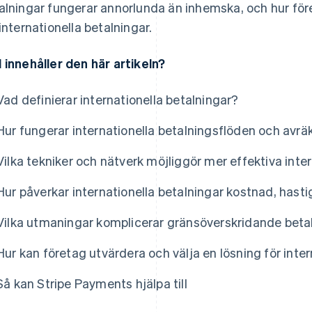
alningar fungerar annorlunda än inhemska, och hur före
 internationella betalningar.
 innehåller den här artikeln?
Vad definierar internationella betalningar?
Hur fungerar internationella betalningsflöden och avrä
Vilka tekniker och nätverk möjliggör mer effektiva inte
Hur påverkar internationella betalningar kostnad, hast
Vilka utmaningar komplicerar gränsöverskridande betal
Hur kan företag utvärdera och välja en lösning för inte
Så kan Stripe Payments hjälpa till