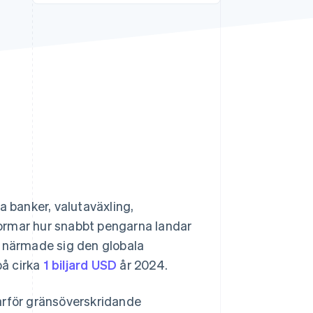
Stripe Sessions 2026
Se hur Stripe bygger den
ekonomiska
infrastrukturen för AI.
Titta nu
a banker, valutaväxling,
 formar hur snabbt pengarna landar
n närmade sig den globala
på cirka
1 biljard USD
år 2024.
 varför gränsöverskridande