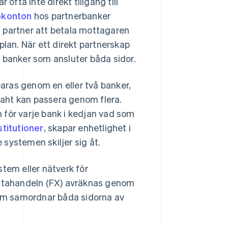
ofta inte direkt tillgång till
okonton
hos partnerbanker
 partner att betala mottagaren
an. När ett direkt partnerskap
 banker som ansluter båda sidor.
earas genom en eller två banker,
 baht kan passera genom flera.
 för varje bank i kedjan vad som
stitutioner
, skapar enhetlighet i
systemen skiljer sig åt.
tem eller nätverk för
lutahandeln (FX) avräknas genom
om samordnar båda sidorna av