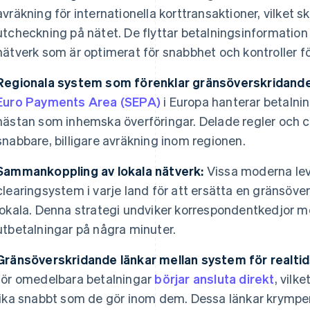
avräkning för internationella korttransaktioner, vilket sk
utcheckning på nätet. De flyttar betalningsinformatio
nätverk som är optimerat för snabbhet och kontroller fö
Regionala system som förenklar gränsöverskridande
Euro Payments Area (SEPA)
i Europa hanterar betalni
nästan som inhemska överföringar. Delade regler och cl
snabbare, billigare avräkning inom regionen.
Sammankoppling av lokala nätverk:
Vissa moderna le
clearingsystem i varje land för att ersätta en gränsöv
lokala. Denna strategi undviker korrespondentkedjor m
utbetalningar på några minuter.
Gränsöverskridande länkar mellan system för realtid
för omedelbara betalningar
börjar ansluta direkt
, vilk
lika snabbt som de gör inom dem. Dessa länkar krymper