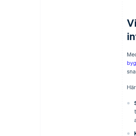
V
in
Med
byg
sna
Här