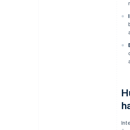
H
h
Int