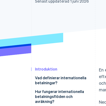
Senast uppdaterad 1 juni 2026
Accelererad kassaprocess
Financial Connections
Länkade finanskontodata
Introduktion
En 
eft
Vad definierar internationella
betalningar?
och
mar
Hur fungerar internationella
betalningsflöden och
avräkning?
Ned