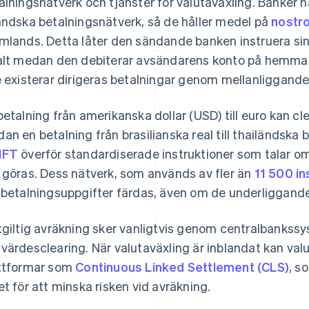
alningsnätverk och tjänster för valutaväxling. Banker har 
ändska betalningsnätverk, så de håller medel på
nostr
mlands. Detta låter den sändande banken instruera sin
alt medan den debiterar avsändarens konto på hemmapl
e existerar dirigeras betalningar genom mellanliggande
betalning från amerikanska dollar (USD) till euro kan cl
an en betalning från brasilianska real till thailändska
IFT
överför standardiserade instruktioner som talar om
 göras. Dess nätverk, som används av fler än
11 500 in
 betalningsuppgifter färdas, även om de underliggande 
tgiltig avräkning sker vanligtvis genom centralbankssys
värdesclearing. När valutaväxling är inblandat kan va
ttformar som
Continuous Linked Settlement (CLS)
, s
et för att minska risken vid avräkning.