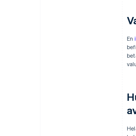
Va
En
bef
bet
val
H
a
Hel