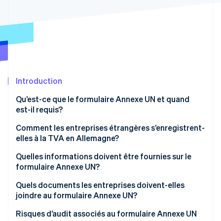
Commerce de détail
État des API
Atlas
Constitution d'une entreprise
Climate
Élimination du carbone
Écosystème
Identity
Partenaires
Vérification de l'identité
Stripe App Marketplace
Introduction
Qu’est-ce que le formulaire Annexe UN et quand
est-il requis?
Stripe Sessions 2026
Comment les entreprises étrangères s’enregistrent-
Découvrez comment Stripe construit l’infrastructure écon
elles à la TVA en Allemagne?
l’IA.
Regarder
Faire une demande de numéro de TVA
Quelles informations doivent être fournies sur le
formulaire Annexe UN?
Options « guichet unique » (OSS) et « guichet unique
à l’importation » (IOSS)
Informations générales
Quels documents les entreprises doivent-elles
joindre au formulaire Annexe UN?
Procédure de remboursement de la TVA en amont
Risques d’audit associés au formulaire Annexe UN