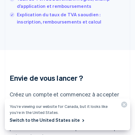
English
Svenska
d’application et remboursements
France
Explication du taux de TVA saoudien :
Français
English
inscription, remboursements et calcul
Gibraltar
English
Grèce
English
Hongrie
English
Inde
English
Irlande
Envie de vous lancer ?
English
Italie
Italiano
English
Créez un compte et commencez à accepter
Japon
日本語
English
des paiements rapidement, sans avoir à signer
You’re viewing our website for Canada, but it looks like
Lettonie
de contrat ni à fournir vos coordonnées
you’re in the United States.
English
bancaires. N'hésitez pas à nous contacter
Switch to the United States site
Liechtenstein
pour discuter de solutions personnalisées pour
Deutsch
English
Lituanie