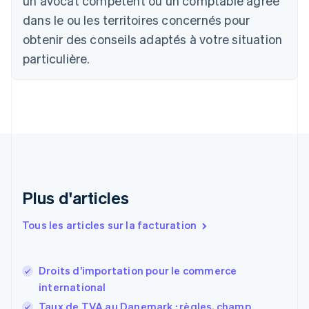
un avocat compétent ou un comptable agréé
Português
English
dans le ou les territoires concernés pour
Bulgarie
obtenir des conseils adaptés à votre situation
English
Canada
particulière.
English
Français
Chine continentale
简体中文
English
Chypre
English
Croatie
English
Italiano
Danemark
English
Émirats arabes unis
Plus d'articles
English
Espagne
Tous les articles sur la facturation
Español
English
Estonie
English
Droits d’importation pour le commerce
États-Unis
international
English
Español
简体中文
Finlande
Taux de TVA au Danemark : règles, champ