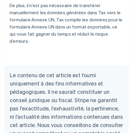
De plus, il n’est pas nécessaire de transférer
manuellement les données générées dans Tax vers le
formulaire Annexe UN. Tax compile les données pour le
formulaire Annexe UN dans un format exportable, ce
qui vous fait gagner du temps et réduit le risque
d’erreurs.
Le contenu de cet article est fourni
uniquement à des fins informatives et
Allemagne
Deutsch
English
pédagogiques. Il ne saurait constituer un
Australie
conseil juridique ou fiscal. Stripe ne garantit
English
Autriche
pas l'exactitude, l'exhaustivité, la pertinence,
Deutsch
English
ni l'actualité des informations contenues dans
Belgique
cet article. Nous vous conseillons de consulter
Nederlands
Français
Deutsch
English
Brésil