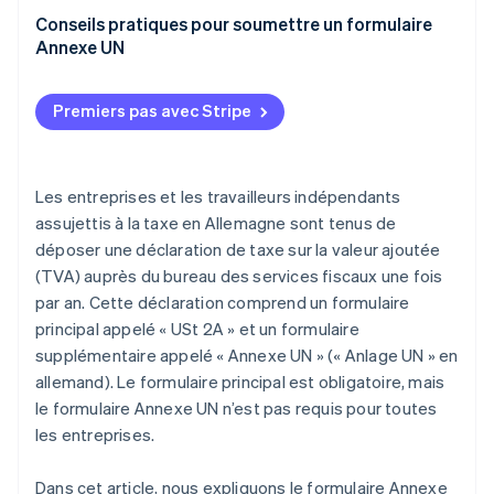
Crédits de TVA
Production incorrecte de rapports sur les revenus
Conseils pratiques pour soumettre un formulaire
Informations supplémentaires
Annexe UN
Documents manquants ou incomplets
Planifier tôt
Absence de preuve des seuils applicables à la vente
Premiers pas avec Stripe
à distance
Fournir des données cohérentes
Déclaration tardive
Utiliser l’automatisation
Les entreprises et les travailleurs indépendants
assujettis à la taxe en Allemagne sont tenus de
déposer une déclaration de taxe sur la valeur ajoutée
(TVA) auprès du bureau des services fiscaux une fois
par an. Cette déclaration comprend un formulaire
principal appelé « USt 2A » et un formulaire
supplémentaire appelé « Annexe UN » (« Anlage UN » en
allemand). Le formulaire principal est obligatoire, mais
le formulaire Annexe UN n’est pas requis pour toutes
les entreprises.
Dans cet article, nous expliquons le formulaire Annexe