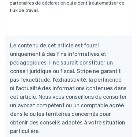
partenaires de déclaration qui aident à automatiser ce
flux de travail.
Le contenu de cet article est fourni
uniquement à des fins informatives et
pédagogiques. Il ne saurait constituer un
Allemagne
conseil juridique ou fiscal. Stripe ne garantit
Deutsch
English
pas l'exactitude, l'exhaustivité, la pertinence,
Australie
ni l'actualité des informations contenues dans
English
Autriche
cet article. Nous vous conseillons de consulter
Deutsch
English
un avocat compétent ou un comptable agréé
Belgique
Nederlands
Français
Deutsch
English
dans le ou les territoires concernés pour
Brésil
obtenir des conseils adaptés à votre situation
Português
English
Bulgarie
particulière.
English