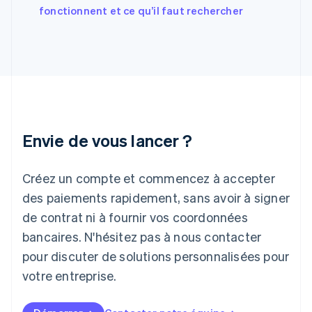
fonctionnent et ce qu’il faut rechercher
Gibraltar
English
Grèce
English
Hongrie
English
Inde
English
Irlande
Envie de vous lancer ?
English
Italie
Italiano
English
Créez un compte et commencez à accepter
Japon
日本語
English
des paiements rapidement, sans avoir à signer
Lettonie
de contrat ni à fournir vos coordonnées
English
bancaires. N'hésitez pas à nous contacter
Liechtenstein
pour discuter de solutions personnalisées pour
Deutsch
English
Lituanie
votre entreprise.
English
Luxembourg
Français
Deutsch
English