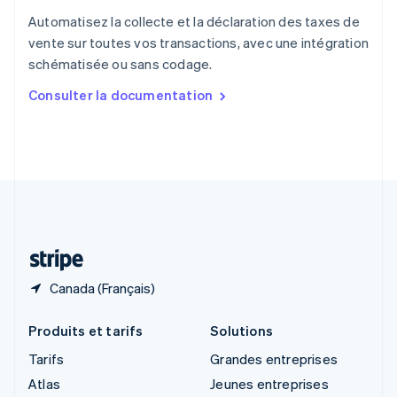
Royaume-Uni
Automatisez la collecte et la déclaration des taxes de
English
vente sur toutes vos transactions, avec une intégration
Singapour
schématisée ou sans codage.
English
简体中文
Slovaquie
Consulter la documentation
English
Slovénie
English
Italiano
Suède
Svenska
English
Suisse
Deutsch
Français
Italiano
English
Thaïlande
ไทย
English
Canada (Français)
Produits et tarifs
Solutions
Tarifs
Grandes entreprises
Atlas
Jeunes entreprises