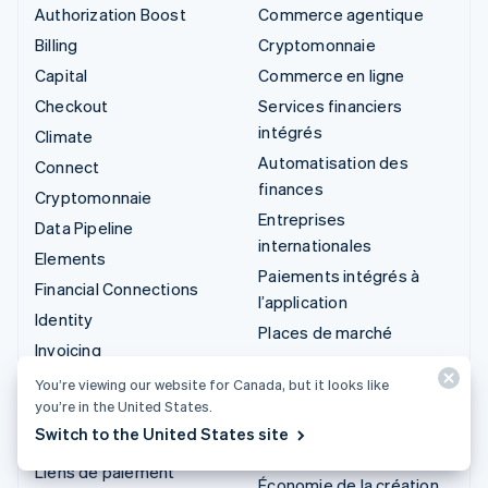
Authorization Boost
Commerce agentique
Billing
Cryptomonnaie
Capital
Commerce en ligne
Checkout
Services financiers
intégrés
Climate
Automatisation des
Connect
finances
Cryptomonnaie
Entreprises
Data Pipeline
internationales
Elements
Paiements intégrés à
Financial Connections
l’application
Identity
Places de marché
Invoicing
Gestion financière
Issuing
You’re viewing our website for Canada, but it looks like
Plateformes
you’re in the United States.
Link
Logiciel-service
Switch to the United States site
Managed Payments
Entreprises d'IA
Liens de paiement
Économie de la création