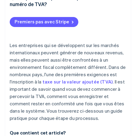
numéro de TVA?
Description de votre entreprise
Aller sur le site de l’autorité taxatrice locale
Débiter la TVA sur les ventes applicables
Coordonnées bancaires
Remplir le formulaire d’inscription
Premiers pas avec Stripe
Ajouter votre numéro de TVA aux factures
Personne-ressource
Soumettre et attendre l’approbation
Suivre ce que vous percevez et ce que vous
Représentant fiscal
dépensez
Les entreprises qui se développent sur les marchés
internationaux peuvent générer de nouveaux revenus,
Remplir les déclarations de TVA et payer à temps
mais elles peuvent aussi être confrontées à un
environnement fiscal complètement différent. Dans de
nombreux pays, l'une des premières exigences est
l'inscription à la
taxe sur la valeur ajoutée (TVA)
. Il est
important de savoir quand vous devez commencer à
percevoir la TVA, comment vous enregistrer et
comment rester en conformité une fois que vous êtes
dans le système. Vous trouverez ci-dessous un guide
pratique pour chaque étape du processus.
Que contient cet article?