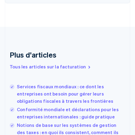
Canada
English
Français
Chine continentale
简体中文
English
Chypre
English
Croatie
English
Italiano
Plus d'articles
Danemark
English
Émirats arabes unis
Tous les articles sur la facturation
English
Espagne
Español
English
Services fiscaux mondiaux : ce dont les
Estonie
entreprises ont besoin pour gérer leurs
English
obligations fiscales à travers les frontières
États-Unis
Conformité mondiale et déclarations pour les
English
Español
简体中文
Finlande
entreprises internationales : guide pratique
English
Svenska
Notions de base sur les systèmes de gestion
France
des taxes : en quoi ils consistent, comment ils
Français
English