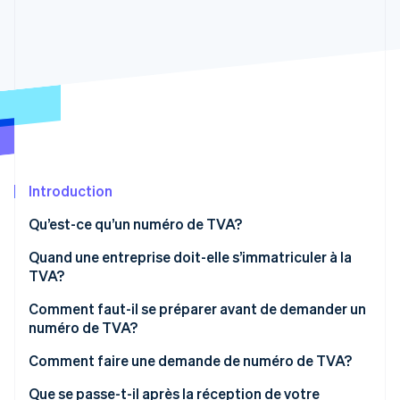
Commerce de détail
État des API
Atlas
Constitution d'une entreprise
Climate
Élimination du carbone
Écosystème
Identity
Partenaires
Vérification de l'identité
Stripe App Marketplace
Introduction
Qu’est-ce qu’un numéro de TVA?
Stripe Sessions 2026
Découvrez comment Stripe construit l’infrastructure écon
Quand une entreprise doit-elle s’immatriculer à la
l’IA.
Regarder
TVA?
Vente à des clients au sein l’UE
Comment faut-il se préparer avant de demander un
numéro de TVA?
Vente à des clients au Royaume-Uni
Informations sur l’entreprise
Comment faire une demande de numéro de TVA?
Vente sur les places de marché en ligne
Preuve d’immatriculation
Déterminez où vous devez vous immatriculer
Que se passe-t-il après la réception de votre