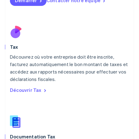
Démarrer
Contacter notre équipe
Malaisie
English
简体中文
Malte
English
Mexique
Español
English
Norvège
Tax
English
Nouvelle-Zélande
Découvrez où votre entreprise doit être inscrite,
English
facturez automatiquement le bon montant de taxes et
Pays-Bas
accédez aux rapports nécessaires pour effectuer vos
Nederlands
English
déclarations fiscales.
Pologne
English
Découvrir Tax
Portugal
Português
English
RAS de Hong Kong, Chine
English
简体中文
République tchèque
English
Roumanie
Documentation Tax
English