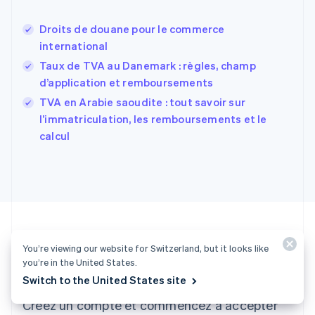
Español
English
Estonie
Droits de douane pour le commerce
English
international
États-Unis
Taux de TVA au Danemark : règles, champ
English
Español
简体中文
Finlande
d’application et remboursements
English
Svenska
TVA en Arabie saoudite : tout savoir sur
France
l’immatriculation, les remboursements et le
Français
English
calcul
Gibraltar
English
Grèce
English
Hongrie
English
Inde
English
You’re viewing our website for Switzerland, but it looks like
Irlande
you’re in the United States.
Envie de vous lancer ?
English
Italie
Switch to the United States site
Italiano
English
Créez un compte et commencez à accepter
Japon