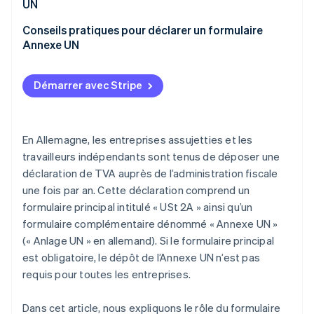
Crédits de TVA
UN
Informations supplémentaires
Déclaration incorrecte des revenus
Conseils pratiques pour déclarer un formulaire
Annexe UN
Documents manquants ou incomplets
Planifier en amont
Défaut de preuve des seuils de vente à distance
Démarrer avec Stripe
Fournir des données cohérentes
Déclaration tardive
Automatisation
En Allemagne, les entreprises assujetties et les
travailleurs indépendants sont tenus de déposer une
déclaration de TVA auprès de l’administration fiscale
une fois par an. Cette déclaration comprend un
formulaire principal intitulé « USt 2A » ainsi qu’un
formulaire complémentaire dénommé « Annexe UN »
(« Anlage UN » en allemand). Si le formulaire principal
est obligatoire, le dépôt de l’Annexe UN n’est pas
requis pour toutes les entreprises.
Dans cet article, nous expliquons le rôle du formulaire