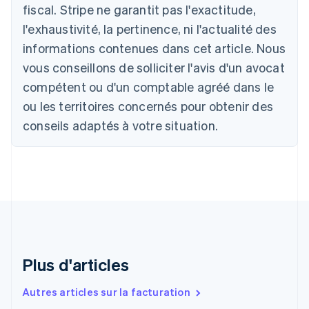
fiscal. Stripe ne garantit pas l'exactitude,
English
Autriche
l'exhaustivité, la pertinence, ni l'actualité des
Deutsch
English
informations contenues dans cet article. Nous
Belgique
vous conseillons de solliciter l'avis d'un avocat
Nederlands
Français
Deutsch
English
Brésil
compétent ou d'un comptable agréé dans le
Português
English
ou les territoires concernés pour obtenir des
Bulgarie
English
conseils adaptés à votre situation.
Canada
English
Français
Chine continentale
简体中文
English
Chypre
English
Croatie
English
Italiano
Danemark
English
Plus d'articles
Émirats arabes unis
English
Autres articles sur la facturation
Espagne