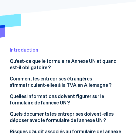
Découvrez les prochaines évolutions
Commerce en ligne
Radar
Prévention de la fraude
Écosystème
Atlas
Constitution de start-up
Partenaires
Climate
Stripe App Marketplace
Élimination du carbone
Introduction
Identity
Qu’est-ce que le formulaire Annexe UN et quand
Vérification de l'identité
est-il obligatoire ?
Comment les entreprises étrangères
s’immatriculent-elles à la TVA en Allemagne ?
Demander un numéro de TVA
Quelles informations doivent figurer sur le
Stripe Sessions 2026
formulaire de l’annexe UN ?
Découvrez comment Stripe construit l’infrastructure écono
Options guichet unique (OSS) et guichet unique
Regarder la vidéo
d’importation (IOSS)
Informations générales
Quels documents les entreprises doivent-elles
déposer avec le formulaire de l’annexe UN ?
Procédure de remboursement de la TVA déductible
Risques d’audit associés au formulaire de l’annexe