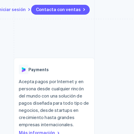
niciar sesión
Contacta con ventas
Recursos
Ecosystem
Contacto
 marketplaces
Más
Integraciones de aplicaciones
Socios
Contacta con ventas
Product roadmap
ento
Muestras de código
Stripe App Marketplace
Conviértete en socio
Descubre lo que viene
ataformas
Blog de desarrolladores
 platforms
Estado de la API
Radar
ncieros
Prevención de fraude
Payments
Atlas
s y virtuales
Constitución de una startup
ro
Acepta pagos por Internet y en
es
persona desde cualquier rincón
Climate
Eliminación de dióxido de
del mundo con una solución de
carbono
pagos diseñada para todo tipo de
Identity
negocios, desde startups en
Verificación de identidad en
crecimiento hasta grandes
línea
empresas internacionales.
Más información