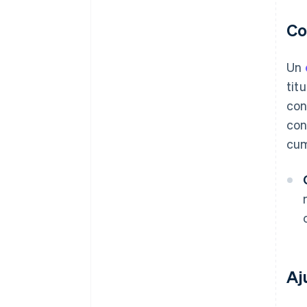
Co
Un
tit
con
con
cum
Aj