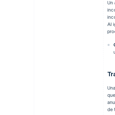
Un 
inc
inc
Al 
pro
Tr
Una
que
anu
de 