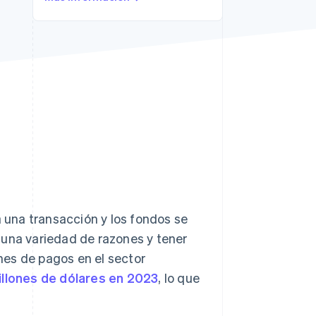
Stripe Sessions 2026
Descubre cómo Stripe
está construyendo la
infraestructura
económica para la IA.
Ver ahora
una transacción y los fondos se
r una variedad de razones y tener
nes de pagos en el sector
llones de dólares en 2023
, lo que