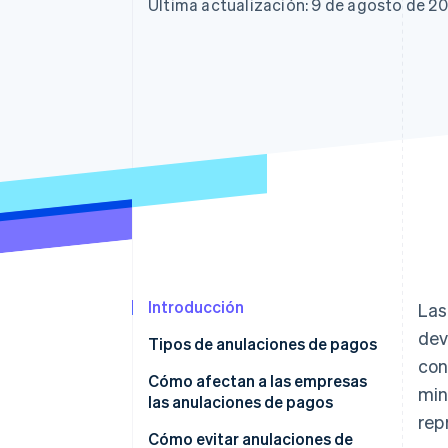
Authorization Boost
Data Pipeline
Última actualización: 9 de agosto de 2
Optimizaciones de aceptación
Sincronización de d
Link
Proceso de compra acelerado
Financial Connections
Datos de ctas. financieras
vinculadas
Introducción
Las
dev
Tipos de anulaciones de pagos
con
Anulación de autorización
Cómo afectan a las empresas
min
las anulaciones de pagos
Reembolso
rep
Cómo evitar anulaciones de