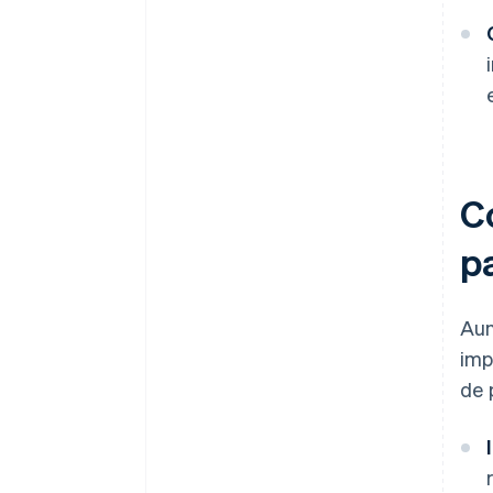
C
p
Aun
imp
de 