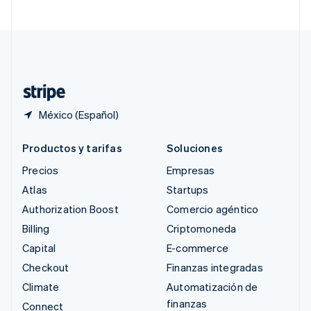
Suecia
Svenska
English
Suiza
Deutsch
Français
Italiano
English
Tailandia
ไทย
English
México (Español)
Productos y tarifas
Soluciones
Precios
Empresas
Atlas
Startups
Authorization Boost
Comercio agéntico
Billing
Criptomoneda
Capital
E-commerce
Checkout
Finanzas integradas
Climate
Automatización de
finanzas
Connect