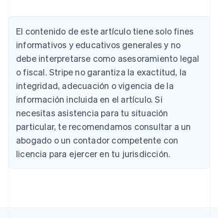
El contenido de este artículo tiene solo fines
Alemania
Deutsch
English
informativos y educativos generales y no
Australia
debe interpretarse como asesoramiento legal
English
Austria
o fiscal. Stripe no garantiza la exactitud, la
Deutsch
English
integridad, adecuación o vigencia de la
Bélgica
información incluida en el artículo. Si
Nederlands
Français
Deutsch
English
Brasil
necesitas asistencia para tu situación
Português
English
particular, te recomendamos consultar a un
Bulgaria
abogado o un contador competente con
English
Canadá
licencia para ejercer en tu jurisdicción.
English
Français
China continental
简体中文
English
Chipre
English
Croacia
English
Italiano