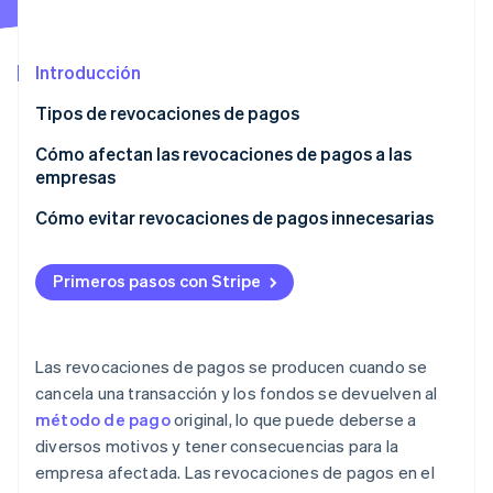
Introducción
Ecosistema
Sesiones de Stripe 2026
Tipos de revocaciones de pagos
Socios
Descubre cómo Stripe construye la infraestructura económi
Stripe App Marketplace
Mirar ahora
Revocación de autorización
Cómo afectan las revocaciones de pagos a las
empresas
Reembolso
Cómo evitar revocaciones de pagos innecesarias
Contracargo
Evita el fraude por contracargos
Ajuste de revocación
Primeros pasos con Stripe
Evita contracargos legítimos
Transacción anulada
Evita las revocaciones de autorización y los
reembolsos
Las revocaciones de pagos se producen cuando se
cancela una transacción y los fondos se devuelven al
método de pago
original, lo que puede deberse a
diversos motivos y tener consecuencias para la
empresa afectada. Las revocaciones de pagos en el