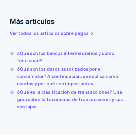
Dinamarca
English
Emiratos Árabes Unidos
Más artículos
English
Eslovaquia
Ver todos los artículos sobre pagos
English
Eslovenia
English
Italiano
¿Qué son los bancos intermediarios y cómo
España
funcionan?
Español
English
Estados Unidos
¿Qué son los datos autorizados por el
English
Español
简体中文
consumidor? A continuación, se explica cómo
Estonia
usarlos y por qué son importantes
English
¿Qué es la clasificación de transacciones? Una
Finlandia
English
Svenska
guía sobre la taxonomía de transacciones y sus
Francia
ventajas
Français
English
Gibraltar
English
Grecia
English