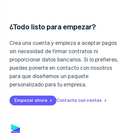
Hungría
English
India
English
¿Todo listo para empezar?
Irlanda
English
Crea una cuenta y empieza a aceptar pagos
Italia
Italiano
English
sin necesidad de firmar contratos ni
Japón
proporcionar datos bancarios. Si lo prefieres,
日本語
English
Letonia
puedes ponerte en contacto con nosotros
English
para que diseñemos un paquete
Liechtenstein
personalizado para tu empresa.
Deutsch
English
Lituania
English
Empezar ahora
Contacta con ventas
Luxemburgo
Français
Deutsch
English
Malasia
English
简体中文
Malta
English