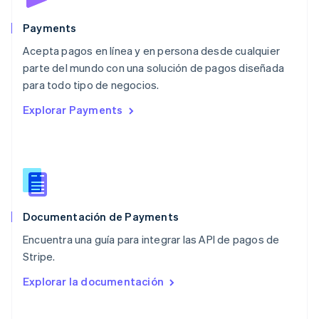
México
Español
English
Payments
Noruega
Acepta pagos en línea y en persona desde cualquier
English
parte del mundo con una solución de pagos diseñada
Nueva Zelandia
English
para todo tipo de negocios.
Países Bajos
Explorar Payments
Nederlands
English
Polonia
English
Portugal
Português
English
RAE de Hong Kong, China
English
简体中文
Documentación de Payments
Reino Unido
English
Encuentra una guía para integrar las API de pagos de
República Checa
Stripe.
English
Rumania
Explorar la documentación
English
Singapur
English
简体中文