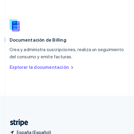
Polonia
English
Portugal
Português
English
RAE de Hong Kong, China
English
简体中文
Documentación de Billing
Reino Unido
English
Crea y administra suscripciones, realiza un seguimiento
República Checa
del consumo y emite facturas.
English
Rumanía
Explorar la documentación
English
Singapur
English
简体中文
Suecia
Svenska
English
Suiza
Deutsch
Français
Italiano
English
Tailandia
ไทย
English
España (Español)