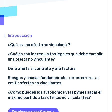
Sector público
Radar
Comercio minorista
Prevención de fraude
Atlas
Constitución de una startup
Ecosystem
Climate
Introducción
Eliminación de dióxido de carbono
Socios
Stripe App Marketplace
Identity
¿Qué es una oferta no vinculante?
Verificación de identidad en línea
¿Cuáles son los requisitos legales que debe cumplir
una oferta no vinculante?
De la oferta al contrato y a la factura
Stripe Sessions 2026
De la oferta al contrato
Riesgos y causas fundamentales de los errores al
Descubre cómo Stripe está construyendo la infraestructu
emitir ofertas no vinculantes
para la IA.
Del contrato a la factura
Ver ahora
¿Cómo pueden los autónomos y las pymes sacar el
máximo partido a las ofertas no vinculantes?
Empieza a usar Stripe