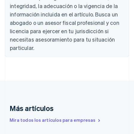
Bélgica
integridad, la adecuación o la vigencia de la
Nederlands
Français
Deutsch
English
información incluida en el artículo. Busca un
Brasil
abogado o un asesor fiscal profesional y con
Português
English
Bulgaria
licencia para ejercer en tu jurisdicción si
English
necesitas asesoramiento para tu situación
Canadá
English
Français
particular.
China continental
简体中文
English
Chipre
English
Croacia
English
Italiano
Dinamarca
English
Emiratos Árabes Unidos
English
Más artículos
Eslovaquia
Mira todos los artículos para empresas
English
Eslovenia
English
Italiano