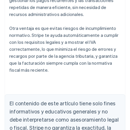
gestionar los pagos recurrentes y las transacciones
repetidas de manera eficiente, sin necesidad de
recursos administrativos adicionales.
Otra ventaja es que evitas riesgos de incumplimiento
normativo. Stripe te ayuda automáticamente a cumplir
con los requisitos legales y a mostrar el IVA
correctamente, lo que minimiza el riesgo de errores y
recargos por parte de la agencia tributaria, y garantiza
que la facturación siempre cumpla con la normativa
fiscal más reciente.
Alemania
El contenido de este artículo tiene solo fines
Deutsch
English
Australia
informativos y educativos generales y no
English
debe interpretarse como asesoramiento legal
Austria
o fiscal. Stripe no garantiza la exactitud, la
Deutsch
English