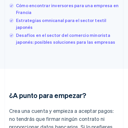
España
Cómo encontrar inversores para una empresa en
Español
English
Francia
Estados Unidos
Estrategias omnicanal para el sector textil
English
Español
简体中文
Estonia
japonés
English
Desafíos en el sector del comercio minorista
Finlandia
japonés: posibles soluciones para las empresas
English
Svenska
Francia
Français
English
Gibraltar
English
Grecia
English
Hungría
English
¿A punto para empezar?
India
English
Irlanda
Crea una cuenta y empieza a aceptar pagos:
English
no tendrás que firmar ningún contrato ni
Italia
proporcionar datos bancarios. Si lo prefieres,
Italiano
English