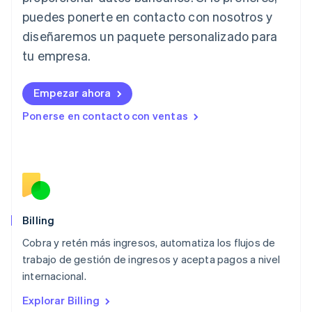
Japón
puedes ponerte en contacto con nosotros y
日本語
English
diseñaremos un paquete personalizado para
Letonia
English
tu empresa.
Liechtenstein
Deutsch
English
Empezar ahora
Lituania
English
Ponerse en contacto con ventas
Luxemburgo
Français
Deutsch
English
Malasia
English
简体中文
Malta
English
México
Español
English
Billing
Noruega
Cobra y retén más ingresos, automatiza los flujos de
English
trabajo de gestión de ingresos y acepta pagos a nivel
Nueva Zelanda
English
internacional.
Países Bajos
Explorar Billing
Nederlands
English