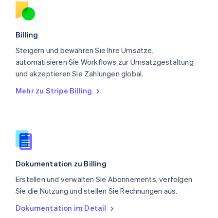
English
Schweden
Svenska
English
Schweiz
Billing
Deutsch
Français
Italiano
English
Steigern und bewahren Sie Ihre Umsätze,
Singapur
English
简体中文
automatisieren Sie Workflows zur Umsatzgestaltung
Slowakei
und akzeptieren Sie Zahlungen global.
English
Mehr zu Stripe Billing
Slowenien
English
Italiano
Sonderverwaltungsregion Hongkong,
China
English
简体中文
Spanien
Español
English
Dokumentation zu Billing
Thailand
ไทย
English
Erstellen und verwalten Sie Abonnements, verfolgen
Tschechische Republik
Sie die Nutzung und stellen Sie Rechnungen aus.
English
Ungarn
Dokumentation im Detail
English