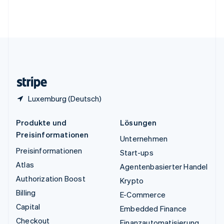
Vereinigte Arabische Emirate
English
Vereinigte Staaten
English
Español
简体中文
Vereinigtes Königreich
English
Zypern
English
Luxemburg (Deutsch)
Produkte und
Lösungen
Preisinformationen
Unternehmen
Preisinformationen
Start-ups
Atlas
Agentenbasierter Handel
Authorization Boost
Krypto
Billing
E-Commerce
Capital
Embedded Finance
Checkout
Finanzautomatisierung