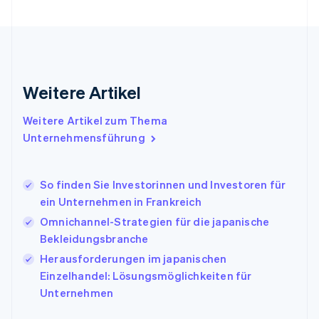
Français
English
Gibraltar
English
Griechenland
English
Indien
Weitere Artikel
English
Irland
Weitere Artikel zum Thema
English
Italien
Unternehmensführung
Italiano
English
Japan
日本語
English
So finden Sie Investorinnen und Investoren für
Kanada
ein Unternehmen in Frankreich
English
Français
Omnichannel-Strategien für die japanische
Kroatien
English
Italiano
Bekleidungsbranche
Lettland
Herausforderungen im japanischen
English
Einzelhandel: Lösungsmöglichkeiten für
Liechtenstein
Unternehmen
Deutsch
English
Litauen