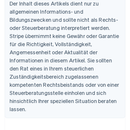
Der Inhalt dieses Artikels dient nur zu
allgemeinen Informations- und
Bildungszwecken und sollte nicht als Rechts-
Australien
oder Steuerberatung interpretiert werden.
English
Belgien
Stripe übernimmt keine Gewähr oder Garantie
Nederlands
Français
Deutsch
English
für die Richtigkeit, Vollständigkeit,
Brasilien
Português
English
Angemessenheit oder Aktualität der
Bulgarien
Informationen in diesem Artikel. Sie sollten
English
Dänemark
den Rat eines in Ihrem steuerlichen
English
Zuständigkeitsbereich zugelassenen
Deutschland
kompetenten Rechtsbeistands oder von einer
Deutsch
English
Estland
Steuerberatungsstelle einholen und sich
English
hinsichtlich Ihrer speziellen Situation beraten
Festlandchina
lassen.
简体中文
English
Finnland
English
Svenska
Frankreich