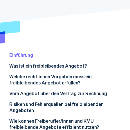
Betrugsprävention
Ecosystem
Atlas
Start-up-Gründung
Partner
Stripe App-Marktplatz
Climate
CO₂-Entnahme
Identity
Online-Identitätsprüfung
Einführung
Was ist ein freibleibendes Angebot?
Welche rechtlichen Vorgaben muss ein
Stripe-Sessions 2026
freibleibendes Angebot erfüllen?
Erfahren Sie, wie Stripe Lösungen für die Wirts
Jetzt ansehen
Vom Angebot über den Vertrag zur Rechnung
Vom Angebot zum Vertrag
Risiken und Fehlerquellen bei freibleibenden
Angeboten
Vom Vertrag zur Rechnung
Wie können Freiberufler/innen und KMU
freibleibende Angebote effizient nutzen?