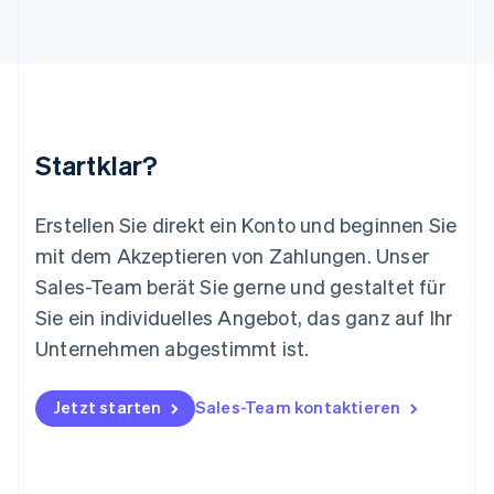
English
Luxemburg
Français
Deutsch
English
Malaysia
English
简体中文
Malta
English
Startklar?
Mexiko
Español
English
Neuseeland
Erstellen Sie direkt ein Konto und beginnen Sie
English
mit dem Akzeptieren von Zahlungen. Unser
Niederlande
Nederlands
English
Sales-Team berät Sie gerne und gestaltet für
Norwegen
Sie ein individuelles Angebot, das ganz auf Ihr
English
Österreich
Unternehmen abgestimmt ist.
Deutsch
English
Polen
Jetzt starten
Sales-Team kontaktieren
English
Portugal
Português
English
Rumänien