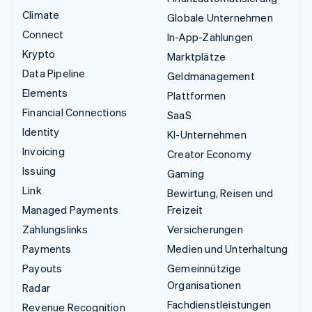
Climate
Globale Unternehmen
Connect
In-App-Zahlungen
Krypto
Marktplätze
Data Pipeline
Geldmanagement
Elements
Plattformen
Financial Connections
SaaS
Identity
KI-Unternehmen
Invoicing
Creator Economy
Issuing
Gaming
Link
Bewirtung, Reisen und
Managed Payments
Freizeit
Zahlungslinks
Versicherungen
Payments
Medien und Unterhaltung
Payouts
Gemeinnützige
Organisationen
Radar
Fachdienstleistungen
Revenue Recognition