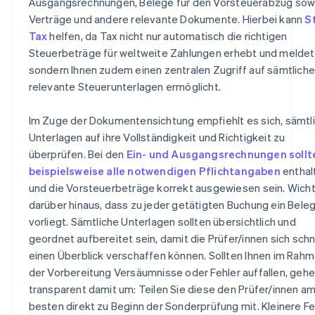
Ausgangsrechnungen, Belege für den Vorsteuerabzug sow
Verträge und andere relevante Dokumente. Hierbei kann
S
Tax
helfen, da Tax nicht nur automatisch die richtigen
Steuerbeträge für weltweite Zahlungen erhebt und meldet
sondern Ihnen zudem einen zentralen Zugriff auf sämtliche
relevante Steuerunterlagen ermöglicht.
Im Zuge der Dokumentensichtung empfiehlt es sich, sämtl
Unterlagen auf ihre Vollständigkeit und Richtigkeit zu
überprüfen. Bei den
Ein- und Ausgangsrechnungen sollt
beispielsweise alle notwendigen Pflichtangaben
enthal
und die Vorsteuerbeträge korrekt ausgewiesen sein. Wichti
darüber hinaus, dass zu jeder getätigten Buchung ein Bele
vorliegt. Sämtliche Unterlagen sollten übersichtlich und
geordnet aufbereitet sein, damit die Prüfer/innen sich schn
einen Überblick verschaffen können. Sollten Ihnen im Rah
der Vorbereitung Versäumnisse oder Fehler auffallen, gehe
transparent damit um: Teilen Sie diese den Prüfer/innen a
besten direkt zu Beginn der Sonderprüfung mit. Kleinere Fe