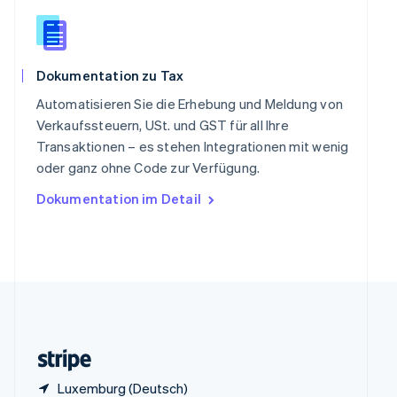
English
Italiano
Sonderverwaltungsregion Hongkong,
China
English
简体中文
Dokumentation zu Tax
Spanien
Español
English
Automatisieren Sie die Erhebung und Meldung von
Thailand
Verkaufssteuern, USt. und GST für all Ihre
ไทย
English
Transaktionen – es stehen Integrationen mit wenig
Tschechische Republik
oder ganz ohne Code zur Verfügung.
English
Ungarn
Dokumentation im Detail
English
Vereinigte Arabische Emirate
English
Vereinigte Staaten
English
Español
简体中文
Vereinigtes Königreich
English
Zypern
English
Luxemburg (Deutsch)