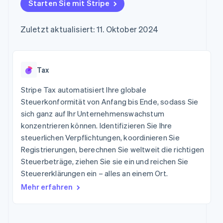
Data Pipeline
Starten Sie mit Stripe
Marktplatz auf
Geldmanagement
Zugriff auf mehr als
Datensynchronisierung
Produkt-Roadmap
Grundlagen der
Plattformen
125
Stripe Sessions
Abonnementverwaltung
SaaS
Zuletzt aktualisiert: 11. Oktober 2024
Terminal
Karriere
Zahlungen vor Ort
Newsroom
So setzen Sie
Authorization
Stripe Press
nutzungsbasierte
Boost
Abrechnung um
Nach Branche
Optimierung der
Tax
Stablecoin-gestützte
Autorisierungsraten
Karten ausgeben: So
Link
KI-Unternehmen
Kontakt
geht´s
Stripe Tax automatisiert Ihre globale
Beschleunigter
Creator Economy
Bereitstellung und
Steuerkonformität von Anfang bis Ende, sodass Sie
Bezahlvorgang
Gaming
Verwaltung von
Sales-Team
sich ganz auf Ihr Unternehmenswachstum
Financial
Bewirtung, Reisen und
Diensten mit Agenten
kontaktieren
Connections
Freizeit
konzentrieren können. Identifizieren Sie Ihre
Partner werden
Verbundene
Versicherungen
steuerlichen Verpflichtungen, koordinieren Sie
Medien und
Finanzdaten
Registrierungen, berechnen Sie weltweit die richtigen
Unterhaltung
Ressourcen
Gemeinnützige
Steuerbeträge, ziehen Sie sie ein und reichen Sie
Organisationen
Steuererklärungen ein – alles an einem Ort.
App-Integrationen
Fachdienstleistungen
Mehr
Code-Beispiele
Öffentlicher Sektor
Mehr erfahren
Product roadmap
Entwickler-Blog
Einzelhandel
Ausblick
API-Status
Radar