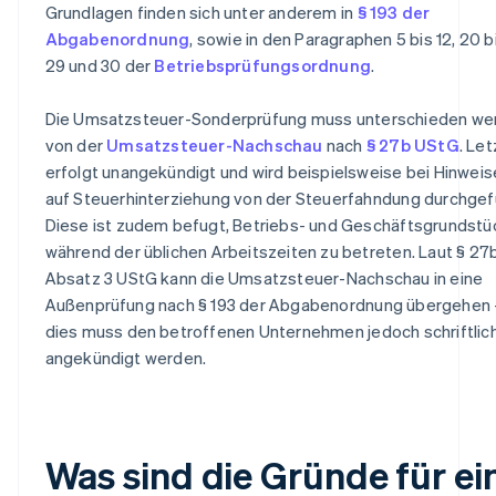
Grundlagen finden sich unter anderem in
§ 193 der
Abgabenordnung
, sowie in den Paragraphen 5 bis 12, 20 b
29 und 30 der
Betriebsprüfungsordnung
.
Die Umsatzsteuer-Sonderprüfung muss unterschieden we
von der
Umsatzsteuer-Nachschau
nach
§ 27b UStG
. Le
erfolgt unangekündigt und wird beispielsweise bei Hinwei
auf Steuerhinterziehung von der Steuerfahndung durchgef
Diese ist zudem befugt, Betriebs- und Geschäftsgrundstü
während der üblichen Arbeitszeiten zu betreten. Laut § 27
Absatz 3 UStG kann die Umsatzsteuer-Nachschau in eine
Außenprüfung nach § 193 der Abgabenordnung übergehen 
dies muss den betroffenen Unternehmen jedoch schriftlic
angekündigt werden.
Was sind die Gründe für ei