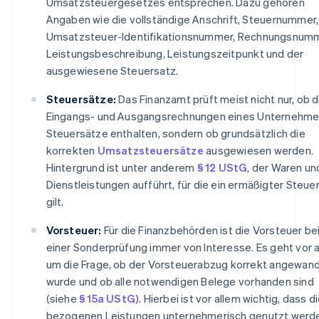
Umsatzsteuergesetzes entsprechen. Dazu gehören
Angaben wie die vollständige Anschrift, Steuernummer,
Umsatzsteuer-Identifikationsnummer, Rechnungsnumm
Leistungsbeschreibung, Leistungszeitpunkt und der
ausgewiesene Steuersatz.
Steuersätze:
Das Finanzamt prüft meist nicht nur, ob d
Eingangs- und Ausgangsrechnungen eines Unternehm
Steuersätze enthalten, sondern ob grundsätzlich die
korrekten
Umsatzsteuersätze
ausgewiesen werden.
Hintergrund ist unter anderem
§ 12 UStG
, der Waren un
Dienstleistungen aufführt, für die ein ermäßigter Steue
gilt.
Vorsteuer:
Für die Finanzbehörden ist die Vorsteuer be
einer Sonderprüfung immer von Interesse. Es geht vor 
um die Frage, ob der Vorsteuerabzug korrekt angewan
wurde und ob alle notwendigen Belege vorhanden sind
(siehe
§ 15a UStG
). Hierbei ist vor allem wichtig, dass d
bezogenen Leistungen unternehmerisch genutzt werd