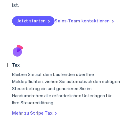
English
ist.
Niederlande
Nederlands
English
Norwegen
Jetzt starten
Sales-Team kontaktieren
English
Österreich
Deutsch
English
Polen
English
Portugal
Português
English
Tax
Rumänien
English
Bleiben Sie auf dem Laufenden über Ihre
Schweden
Meldepflichten, ziehen Sie automatisch den richtigen
Svenska
English
Steuerbetrag ein und generieren Sie im
Schweiz
Handumdrehen alle erforderlichen Unterlagen für
Deutsch
Français
Italiano
English
Singapur
Ihre Steuererklärung.
English
简体中文
Mehr zu Stripe Tax
Slowakei
English
Slowenien