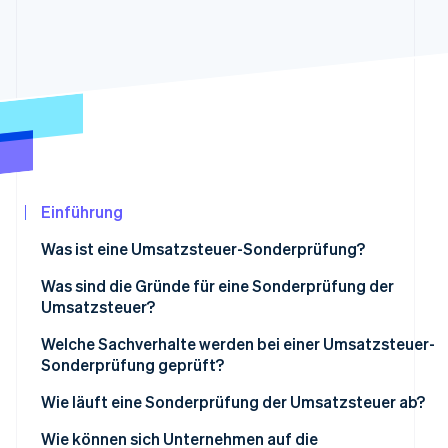
Betrugsprävention
Ecosystem
Atlas
Start-up-Gründung
Partner
Stripe App-Marktplatz
Climate
CO₂-Entnahme
Identity
Online-Identitätsprüfung
Einführung
Was ist eine Umsatzsteuer-Sonderprüfung?
Stripe-Sessions 2026
Was sind die Gründe für eine Sonderprüfung der
Erfahren Sie, wie Stripe Lösungen für die Wir
Umsatzsteuer?
Jetzt ansehen
Welche Sachverhalte werden bei einer Umsatzsteuer-
Sonderprüfung geprüft?
Wie läuft eine Sonderprüfung der Umsatzsteuer ab?
Wie können sich Unternehmen auf die