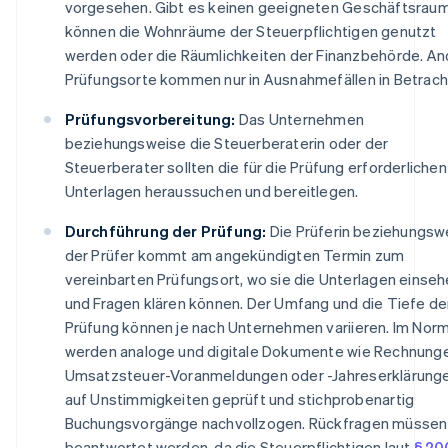
vorgesehen. Gibt es keinen geeigneten Geschäftsraum
können die Wohnräume der Steuerpflichtigen genutzt
werden oder die Räumlichkeiten der Finanzbehörde. A
Prüfungsorte kommen nur in Ausnahmefällen in Betrach
Prüfungsvorbereitung:
Das Unternehmen
beziehungsweise die Steuerberaterin oder der
Steuerberater sollten die für die Prüfung erforderlichen
Unterlagen heraussuchen und bereitlegen.
Durchführung der Prüfung:
Die Prüferin beziehungsw
der Prüfer kommt am angekündigten Termin zum
vereinbarten Prüfungsort, wo sie die Unterlagen einse
und Fragen klären können. Der Umfang und die Tiefe de
Prüfung können je nach Unternehmen variieren. Im Norma
werden analoge und digitale Dokumente wie Rechnung
Umsatzsteuer-Voranmeldungen oder -Jahreserklärung
auf Unstimmigkeiten geprüft und stichprobenartig
Buchungsvorgänge nachvollzogen. Rückfragen müssen
beantwortet werden, da die Steuerpflichtigen laut
§ 20