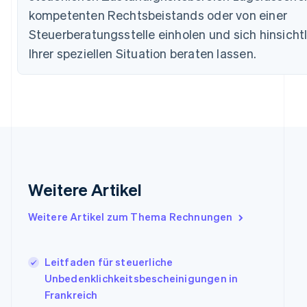
English
kompetenten Rechtsbeistands oder von einer
Dänemark
Steuerberatungsstelle einholen und sich hinsicht
English
Deutschland
Ihrer speziellen Situation beraten lassen.
Deutsch
English
Estland
English
Festlandchina
简体中文
English
Finnland
English
Svenska
Frankreich
Français
English
Gibraltar
Weitere Artikel
English
Griechenland
Weitere Artikel zum Thema Rechnungen
English
Indien
English
Leitfaden für steuerliche
Irland
Unbedenklichkeitsbescheinigungen in
English
Frankreich
Italien