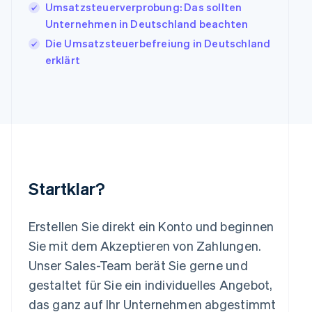
Italiano
English
Umsatzsteuerverprobung: Das sollten
Japan
Unternehmen in Deutschland beachten
日本語
English
Die Umsatzsteuerbefreiung in Deutschland
Kanada
erklärt
English
Français
Kroatien
English
Italiano
Lettland
English
Liechtenstein
Deutsch
English
Litauen
English
Startklar?
Luxemburg
Français
Deutsch
English
Malaysia
Erstellen Sie direkt ein Konto und beginnen
English
简体中文
Malta
Sie mit dem Akzeptieren von Zahlungen.
English
Unser Sales-Team berät Sie gerne und
Mexiko
gestaltet für Sie ein individuelles Angebot,
Español
English
Neuseeland
das ganz auf Ihr Unternehmen abgestimmt