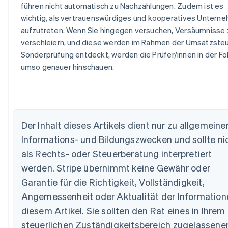
führen nicht automatisch zu Nachzahlungen. Zudem ist es
wichtig, als vertrauenswürdiges und kooperatives Untern
aufzutreten. Wenn Sie hingegen versuchen, Versäumnisse 
verschleiern, und diese werden im Rahmen der Umsatzste
Sonderprüfung entdeckt, werden die Prüfer/innen in der Fo
umso genauer hinschauen.
Der Inhalt dieses Artikels dient nur zu allgemeine
Informations- und Bildungszwecken und sollte ni
als Rechts- oder Steuerberatung interpretiert
Australien
werden. Stripe übernimmt keine Gewähr oder
English
Belgien
Garantie für die Richtigkeit, Vollständigkeit,
Nederlands
Français
Deutsch
English
Angemessenheit oder Aktualität der Information
Brasilien
diesem Artikel. Sie sollten den Rat eines in Ihrem
Português
English
Bulgarien
steuerlichen Zuständigkeitsbereich zugelassene