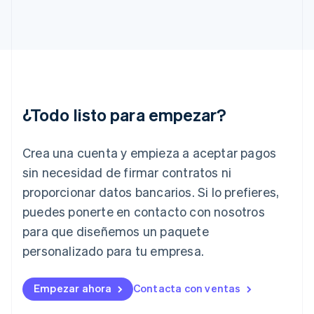
Gibraltar
English
Grecia
English
Hungría
English
India
English
¿Todo listo para empezar?
Irlanda
English
Crea una cuenta y empieza a aceptar pagos
Italia
Italiano
English
sin necesidad de firmar contratos ni
Japón
proporcionar datos bancarios. Si lo prefieres,
日本語
English
Letonia
puedes ponerte en contacto con nosotros
English
para que diseñemos un paquete
Liechtenstein
personalizado para tu empresa.
Deutsch
English
Lituania
English
Empezar ahora
Contacta con ventas
Luxemburgo
Français
Deutsch
English