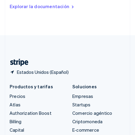
Rumania
Explorar la documentación
English
Singapur
English
简体中文
Suecia
Svenska
English
Suiza
Deutsch
Français
Italiano
English
Tailandia
ไทย
English
Estados Unidos (Español)
Productos y tarifas
Soluciones
Precios
Empresas
Atlas
Startups
Authorization Boost
Comercio agéntico
Billing
Criptomoneda
Capital
E-commerce