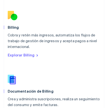
Malasia
English
简体中文
Malta
English
México
Español
English
Billing
Noruega
Cobra y retén más ingresos, automatiza los flujos de
English
trabajo de gestión de ingresos y acepta pagos a nivel
Nueva Zelandia
English
internacional.
Países Bajos
Explorar Billing
Nederlands
English
Polonia
English
Portugal
Português
English
RAE de Hong Kong, China
English
简体中文
Documentación de Billing
Reino Unido
English
Crea y administra suscripciones, realiza un seguimiento
República Checa
del consumo y emite facturas.
English