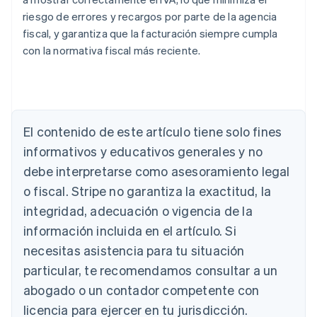
riesgo de errores y recargos por parte de la agencia
fiscal, y garantiza que la facturación siempre cumpla
con la normativa fiscal más reciente.
Alemania
Deutsch
English
Australia
El contenido de este artículo tiene solo fines
English
informativos y educativos generales y no
Austria
debe interpretarse como asesoramiento legal
Deutsch
English
Bélgica
o fiscal. Stripe no garantiza la exactitud, la
Nederlands
Français
Deutsch
English
integridad, adecuación o vigencia de la
Brasil
Português
English
información incluida en el artículo. Si
Bulgaria
necesitas asistencia para tu situación
English
Canadá
particular, te recomendamos consultar a un
English
Français
abogado o un contador competente con
China continental
licencia para ejercer en tu jurisdicción.
简体中文
English