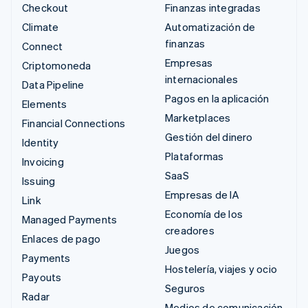
Checkout
Finanzas integradas
Climate
Automatización de
finanzas
Connect
Empresas
Criptomoneda
internacionales
Data Pipeline
Pagos en la aplicación
Elements
Marketplaces
Financial Connections
Gestión del dinero
Identity
Plataformas
Invoicing
SaaS
Issuing
Empresas de IA
Link
Economía de los
Managed Payments
creadores
Enlaces de pago
Juegos
Payments
Hostelería, viajes y ocio
Payouts
Seguros
Radar
Medios de comunicación