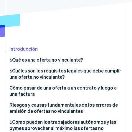
Radar
Prevención de fraude
Ecosistema
Atlas
Constitución de una startup
Socios
Climate
Stripe App Marketplace
Eliminación de dióxido de carbono
Introducción
Identity
Verificación de identidad en línea
¿Qué es una oferta no vinculante?
¿Cuáles son los requisitos legales que debe cumplir
una oferta no vinculante?
Cómo pasar de una oferta a un contrato y luego a
Sesiones de Stripe 2026
una factura
Descubre cómo Stripe construye la infraestructura económi
Mirar ahora
De la oferta al contrato
Riesgos y causas fundamentales de los errores de
emisión de ofertas no vinculantes
Del contrato a la factura
¿Cómo pueden los trabajadores autónomos y las
pymes aprovechar al máximo las ofertas no