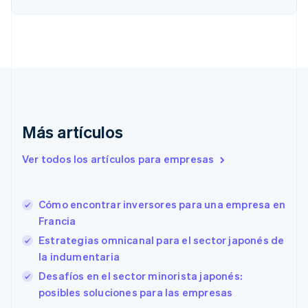
Chipre
English
Croacia
English
Italiano
Dinamarca
English
Emiratos Árabes Unidos
English
Eslovaquia
Más artículos
English
Eslovenia
Ver todos los artículos para empresas
English
Italiano
España
Español
English
Cómo encontrar inversores para una empresa en
Estados Unidos
English
Español
简体中文
Francia
Estonia
Estrategias omnicanal para el sector japonés de
English
la indumentaria
Finlandia
English
Svenska
Desafíos en el sector minorista japonés:
Francia
posibles soluciones para las empresas
Français
English