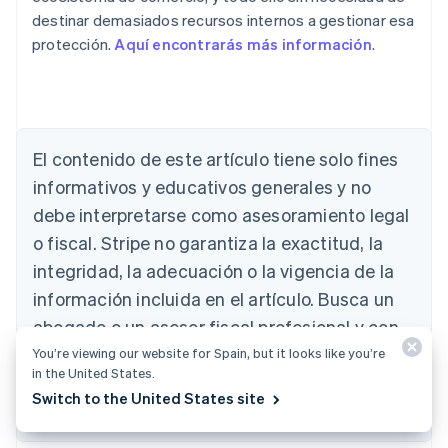
destinar demasiados recursos internos a gestionar esa
protección.
Aquí encontrarás más información
.
Alemania
Deutsch
English
El contenido de este artículo tiene solo fines
Australia
English
informativos y educativos generales y no
Austria
debe interpretarse como asesoramiento legal
Deutsch
English
Bélgica
o fiscal. Stripe no garantiza la exactitud, la
Nederlands
Français
Deutsch
English
integridad, la adecuación o la vigencia de la
Brasil
información incluida en el artículo. Busca un
Português
English
Bulgaria
abogado o un asesor fiscal profesional y con
English
licencia para ejercer en tu jurisdicción si
You’re viewing our website for Spain, but it looks like you’re
Canadá
in the United States.
necesitas asesoramiento para tu situación
English
Français
Switch to the United States site
China continental
particular.
简体中文
English
Chipre