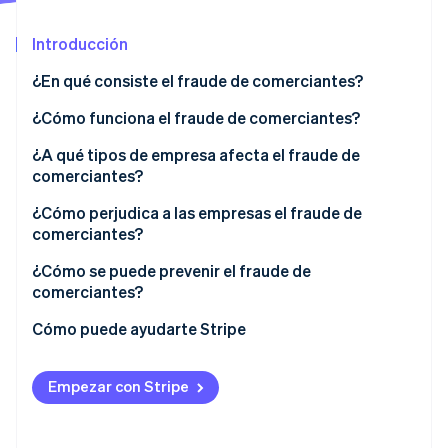
Sector público
Radar
Comercio minorista
Introducción
Prevención de fraude
Atlas
¿En qué consiste el fraude de comerciantes?
Constitución de una startup
Ecosystem
¿Cómo funciona el fraude de comerciantes?
Climate
Eliminación de dióxido de carbono
Socios
¿A qué tipos de empresa afecta el fraude de
Stripe App Marketplace
Identity
comerciantes?
Verificación de identidad en línea
¿Cómo perjudica a las empresas el fraude de
comerciantes?
¿Cómo se puede prevenir el fraude de
comerciantes?
Stripe Sessions 2026
Descubre cómo Stripe está construyendo la infraestructu
Cómo puede ayudarte Stripe
para la IA.
Ver ahora
Empezar con Stripe